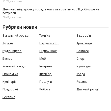
11:29,
4 серпня
Для кого відстрочку продовжать автоматично . ТЦК більше не
потрібен
08:42,
4 серпня
Рубрики новин
Загальний розділ
Техніка
Здоров'я
Туризм
Нерухомість
Транспорт
Будівництво
Відпочинок
Розваги
Бізнес
Меблі
Спорт
Жіночий розділ
Інтернет
Культура
Економіка
Інтер'єр
Мода
Кулінарія
Послуги
Родина
Подорожі
Робота
Дитячий розділ
Реклама