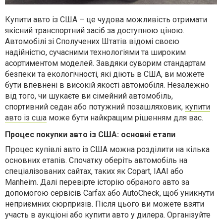
Купити авто із США – це чудова можливість отримати
якісний транспортний засіб за доступною ціною.
Автомобілі зі Сполучених Штатів відомі своєю
надійністю, сучасними технологіями та широким
асортиментом моделей. Завдяки суворим стандартам
безпеки та екологічності, які діють в США, ви можете
бути впевнені в високій якості автомобіля. Незалежно
від того, чи шукаєте ви сімейний автомобіль,
спортивний седан або потужний позашляховик,
купити
авто із сша
може бути найкращим рішенням для вас.
Процес покупки авто із США: основні етапи
Процес купівлі авто із США можна розділити на кілька
основних етапів. Спочатку оберіть автомобіль на
спеціалізованих сайтах, таких як Copart, IAAI або
Manheim. Далі перевірте історію обраного авто за
допомогою сервісів Carfax або AutoCheck, щоб уникнути
неприємних сюрпризів. Після цього ви можете взяти
участь в аукціоні або купити авто у дилера. Організуйте