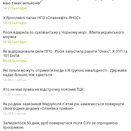
маю таких мільйонів"
14:11,
Сьогодні
У Ярославлі палає НПЗ «Славнєфть-ЯНОС»
12:15,
Сьогодні
Росія вдарила по суховантажу у Чорному морі . Вбила українського
моряка
10:25,
Сьогодні
Як відпрацювали сили ППО . Росія запустила ракети "Онікс", Х-31П та
101 БпЛА
09:53,
Сьогодні
Які пільги можуть отримати люди з III групою інвалідності . Держава
надає більше, ніж здається
14:48,
4 серпня
Хто не має права на відстрочку пояснив ТЦК
13:25,
4 серпня
Як родини захисників Маріуполя пʼятий рік намагаються повернути
своїх рідних додому.«Оленівка триває»
12:52,
4 серпня
Залишилося 50 днів, щоб повернутися після СЗЧ за спрощеною
програмою