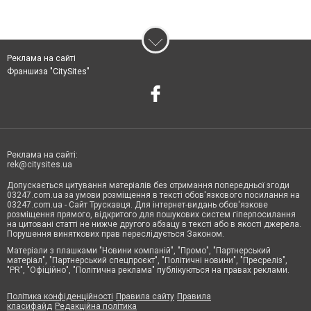
Реклама на сайті
Франшиза "CitySites"
Реклама на сайті:
rek@citysites.ua
Допускається цитування матеріалів без отримання попередньої згоди
03247.com.ua за умови розміщення в тексті обов'язкового посилання на
03247.com.ua - Сайт Трускавця. Для інтернет-видань обов'язкове
розміщення прямого, відкритого для пошукових систем гіперпосилання
на цитовані статті не нижче другого абзацу в тексті або в якості джерела.
Порушення виняткових прав переслідується Законом.
Матеріали з плашками "Новини компаній", "Промо", "Партнерський
матеріал", "Партнерський спецпроєкт", "Політичні новини", "Пресреліз",
"PR", "Офіційно", "Політична реклама" публікуються на правах реклами.
Політика конфіденційності
Правила сайту
Правила
класифайд
Редакційна політика