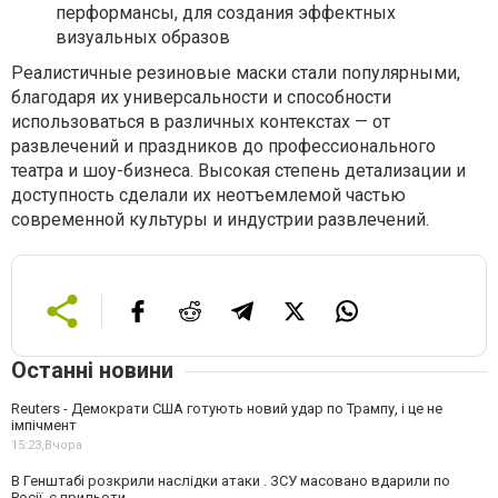
перформансы, для создания эффектных
визуальных образов
Реалистичные резиновые маски стали популярными,
благодаря их универсальности и способности
использоваться в различных контекстах — от
развлечений и праздников до профессионального
театра и шоу-бизнеса. Высокая степень детализации и
доступность сделали их неотъемлемой частью
современной культуры и индустрии развлечений.
Останні новини
Reuters - Демократи США готують новий удар по Трампу, і це не
імпічмент
15:23,
Вчора
В Генштабі розкрили наслідки атаки . ЗСУ масовано вдарили по
Росії, є прильоти