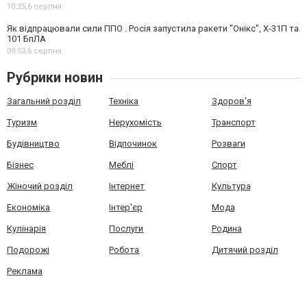
10:25,
6 серпня
Як відпрацювали сили ППО . Росія запустила ракети "Онікс", Х-31П та
101 БпЛА
09:53,
6 серпня
Рубрики новин
Загальний розділ
Техніка
Здоров'я
Туризм
Нерухомість
Транспорт
Будівництво
Відпочинок
Розваги
Бізнес
Меблі
Спорт
Жіночий розділ
Інтернет
Культура
Економіка
Інтер'єр
Мода
Кулінарія
Послуги
Родина
Подорожі
Робота
Дитячий розділ
Реклама