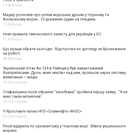
14:56,
Вчора
Мадяр розповів про успіхи морських дронів у Чорному та
Азовському морях . 12 уражених суден за тиждень
12:33,
Вчора
Нові правила тимчасового захисту для українців у ЄС
11:16,
Вчора
Що краще обрати сьогодні . Відстрочка по догляду чи бронювання
на роботі
08:35,
Вчора
Український літак Ан-124 в Лейпцигу був завантажений
боєприпасами. Дрон, який «висів» над ним, пройшов через систему
виявлення — медіа
15:15,
6 серпня
Стефанішина після обрання "запобіжки" зробила першу заяву . "Я не
маю таких мільйонів"
14:11,
6 серпня
У Ярославлі палає НПЗ «Славнєфть-ЯНОС»
12:15,
6 серпня
Росія вдарила по суховантажу у Чорному морі . Вбила українського
моряка