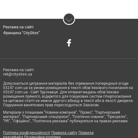
Реклама на сайті
Франшиза "CitySites"
Реклама на сайті:
rek@citysites.ua
Допускається цитування матеріалів без отримання попередньої згоди
03247.com.ua за умови розміщення в тексті обов'язкового посилання на
03247.com.ua - Сайт Трускавця. Для інтернет-видань обов'язкове
розміщення прямого, відкритого для пошукових систем гіперпосилання
на цитовані статті не нижче другого абзацу в тексті або в якості джерела.
Порушення виняткових прав переслідується Законом.
Матеріали з плашками "Новини компаній", "Промо", "Партнерський
матеріал", "Партнерський спецпроєкт", "Політичні новини", "Пресреліз",
"PR", "Офіційно", "Політична реклама" публікуються на правах реклами.
Політика конфіденційності
Правила сайту
Правила
класифайд
Редакційна політика