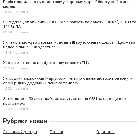
Росія вдарила по суховантажу у Чорному морі . Вбила українського
моряка
10:25,
6 серпня
Як відпрацювали сили ППО . Росія запустила ракети "Онікс", Х-31П та
101 БпЛА
09:53,
6 серпня
Які пільги можуть отримати люди з III групою інвалідності . Держава
надає більше, ніж здається
14:48,
4 серпня
Хто не має права на відстрочку пояснив ТЦК
13:25,
4 серпня
Як родини захисників Маріуполя пʼятий рік намагаються повернути
своїх рідних додому.«Оленівка триває»
12:52,
4 серпня
Залишилося 50 днів, щоб повернутися після СЗЧ за спрощеною
програмою
11:29,
4 серпня
Рубрики новин
Загальний розділ
Техніка
Здоров'я