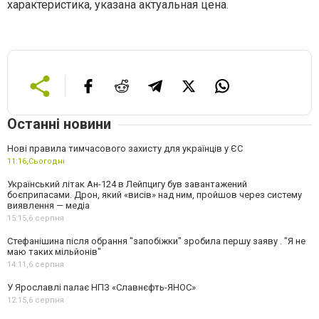
характеристика, указана актуальная цена.
Останні новини
Нові правила тимчасового захисту для українців у ЄС
11:16,
Сьогодні
Український літак Ан-124 в Лейпцигу був завантажений
боєприпасами. Дрон, який «висів» над ним, пройшов через систему
виявлення — медіа
15:15,
6 серпня
Стефанішина після обрання "запобіжки" зробила першу заяву . "Я не
маю таких мільйонів"
14:11,
6 серпня
У Ярославлі палає НПЗ «Славнєфть-ЯНОС»
12:15,
6 серпня