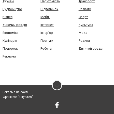
Туризм
Нерухомість
Транспорт
Будівництво
Відпочинок
Розваги
Бізнес
Меблі
Спорт
Жіночий розділ
Інтернет
Культура
Економіка
Інтер'єр
Мода
Кулінарія
Послуги
Родина
Подорожі
Робота
Дитячий розділ
Реклама
Реклама на сайті
Франшиза "CitySites"