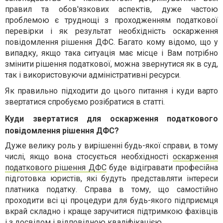
правил та обов'язкових аспектів, дуже частою
проблемою є труднощі з проходженням податкової
перевірки і як результат необхідність
оскарження
повідомлення рішення ДФС
. Багато кому відомо, що у
випадку, якщо така ситуація має місце і Вам потрібно
змінити рішення податкової, можна звернутися як в суд,
так і використовуючи адміністративні ресурси.
Як правильно підходити до цього питання і куди варто
звертатися спробуємо розібратися в статті.
Куди звертатися для оскарження податкового
повідомлення рішення ДФС?
Дуже велику роль у вирішенні будь-якої справи, в тому
числі, якщо вона стосується необхідності
оскарження
податкового рішення ДФС
буде відігравати професійна
підготовка юристів, які будуть представляти інтереси
платника податку. Справа в тому, що самостійно
проходити всі ці процедури для будь-якого підприємця
вкрай складно і краще заручитися підтримкою фахівців
і з досвідом і відповідною кваліфікацією.