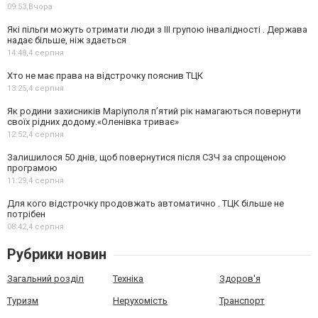
09:53,
Вчора
Які пільги можуть отримати люди з III групою інвалідності . Держава
надає більше, ніж здається
14:48,
4 серпня
Хто не має права на відстрочку пояснив ТЦК
13:25,
4 серпня
Як родини захисників Маріуполя пʼятий рік намагаються повернути
своїх рідних додому.«Оленівка триває»
12:52,
4 серпня
Залишилося 50 днів, щоб повернутися після СЗЧ за спрощеною
програмою
11:29,
4 серпня
Для кого відстрочку продовжать автоматично . ТЦК більше не
потрібен
08:42,
4 серпня
Рубрики новин
Загальний розділ
Техніка
Здоров'я
Туризм
Нерухомість
Транспорт