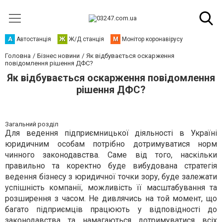
А
Автостанція
Ж
Ж/Д станція
М
Монітор коронавірусу
Головна
Бізнес новини
Як відбувається оскарження
повідомлення рішення ДФС?
Як відбувається оскарження повідомлення
рішення ДФС?
Загальний розділ
Для ведення підприємницької діяльності в Україні
юридичним особам потрібно дотримуватися норм
чинного законодавства. Саме від того, наскільки
правильно та коректно буде вибудована стратегія
ведення бізнесу з юридичної точки зору, буде залежати
успішність компанії, можливість її масштабування та
розширення з часом. Не дивлячись на той момент, що
багато підприємців працюють у відповідності до
законодавства та намагаються дотримуватися всіх