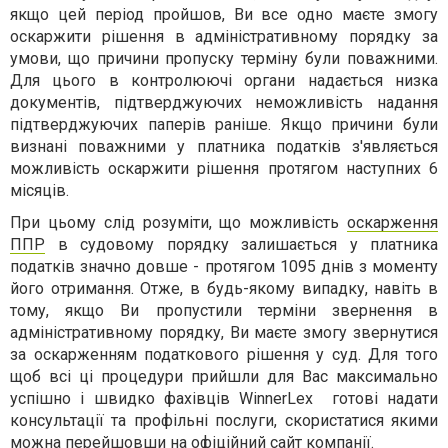
якщо цей період пройшов, Ви все одно маєте змогу
оскаржити рішення в адміністративному порядку за
умови, що причини пропуску терміну були поважними.
Для цього в контролюючі органи надається низка
документів, підтверджуючих неможливість надання
підтверджуючих паперів раніше. Якщо причини були
визнані поважними у платника податків з'являється
можливість оскаржити рішення протягом наступних 6
місяців.
При цьому слід розуміти, що можливість
оскарження
ППР
в судовому порядку залишається у платника
податків значно довше - протягом 1095 днів з моменту
його отримання. Отже, в будь-якому випадку, навіть в
тому, якщо Ви пропустили терміни звернення в
адміністративному порядку, Ви маєте змогу звернутися
за оскарженням податкового рішення у суд. Для того
щоб всі ці процедури прийшли для Вас максимально
успішно і швидко фахівців WinnerLex готові надати
консультації та профільні послуги, скористатися якими
можна перейшовши на офіційний сайт компанії.