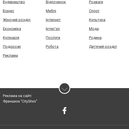
Будівництво
Відпочинок
Розваги
Бізнес
Меблі
Спорт
Жіночий розділ
Інтернет
Культура
Економіка
Інтер'єр
Мода
Кулінарія
Послуги
Родина
Подорожі
Робота
Дитячий розділ
Реклама
Реклама на сайті
Франшиза "CitySites"