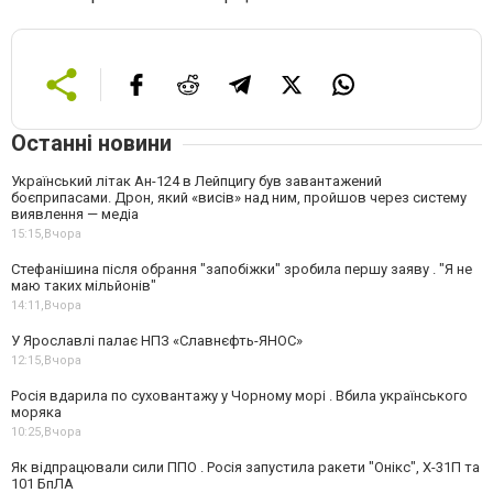
Останні новини
Український літак Ан-124 в Лейпцигу був завантажений
боєприпасами. Дрон, який «висів» над ним, пройшов через систему
виявлення — медіа
15:15,
Вчора
Стефанішина після обрання "запобіжки" зробила першу заяву . "Я не
маю таких мільйонів"
14:11,
Вчора
У Ярославлі палає НПЗ «Славнєфть-ЯНОС»
12:15,
Вчора
Росія вдарила по суховантажу у Чорному морі . Вбила українського
моряка
10:25,
Вчора
Як відпрацювали сили ППО . Росія запустила ракети "Онікс", Х-31П та
101 БпЛА