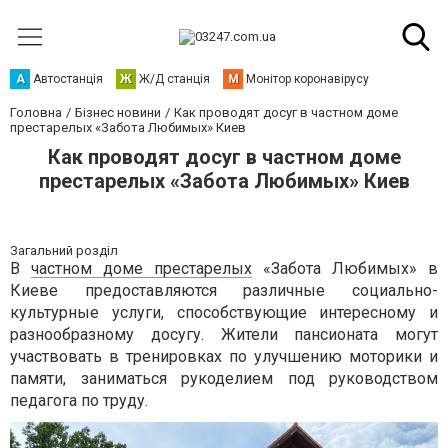
А
Автостанція
Ж
Ж/Д станція
М
Монітор коронавірусу
Головна
Бізнес новини
Как проводят досуг в частном доме
престарелых «Забота Любимых» Киев
Как проводят досуг в частном доме
престарелых «Забота Любимых» Киев
Загальний розділ
В
частном доме престарелых
«Забота Любимых» в
Киеве предоставляются различные социально-
культурные услуги, способствующие интересному и
разнообразному досугу. Жители пансионата могут
участвовать в тренировках по улучшению моторики и
памяти, заниматься рукоделием под руководством
педагога по труду.