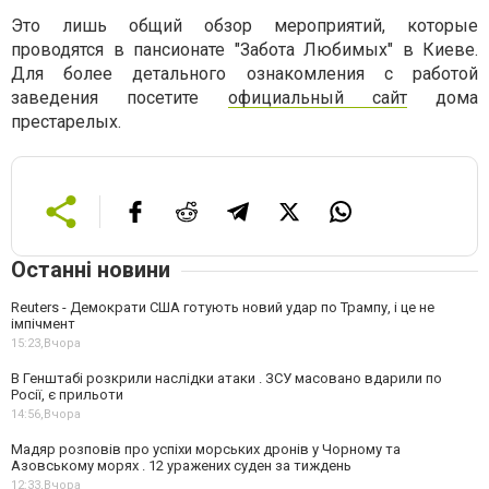
Это лишь общий обзор мероприятий, которые
проводятся в пансионате "Забота Любимых" в Киеве.
Для более детального ознакомления с работой
заведения посетите
официальный сайт
дома
престарелых.
Останні новини
Reuters - Демократи США готують новий удар по Трампу, і це не
імпічмент
15:23,
Вчора
В Генштабі розкрили наслідки атаки . ЗСУ масовано вдарили по
Росії, є прильоти
14:56,
Вчора
Мадяр розповів про успіхи морських дронів у Чорному та
Азовському морях . 12 уражених суден за тиждень
12:33,
Вчора