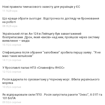
Нові правила тимчасового захисту для українців у ЄС
11:16,
Вчора
Що краще обрати сьогодні . Відстрочка по догляду чи бронювання
на роботі
08:35,
Вчора
Український літак Ан-124 в Лейпцигу був завантажений
боєприпасами. Дрон, який «висів» над ним, пройшов через систему
виявлення — медіа
15:15,
6 серпня
Стефанішина після обрання "запобіжки" зробила першу заяву . "Я не
маю таких мільйонів"
14:11,
6 серпня
У Ярославлі палає НПЗ «Славнєфть-ЯНОС»
12:15,
6 серпня
Росія вдарила по суховантажу у Чорному морі . Вбила українського
моряка
10:25,
6 серпня
Як відпрацювали сили ППО . Росія запустила ракети "Онікс", Х-31П та
101 БпЛА
09:53,
6 серпня