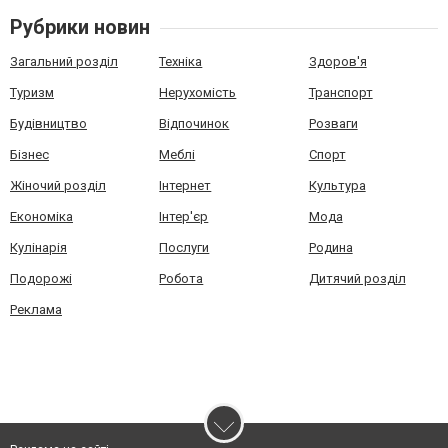
Рубрики новин
Загальний розділ
Техніка
Здоров'я
Туризм
Нерухомість
Транспорт
Будівництво
Відпочинок
Розваги
Бізнес
Меблі
Спорт
Жіночий розділ
Інтернет
Культура
Економіка
Інтер'єр
Мода
Кулінарія
Послуги
Родина
Подорожі
Робота
Дитячий розділ
Реклама