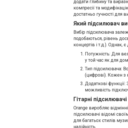
додати глибину та виразн
компресії та модифікаці
достатньо гучності для ви
Який підсилювач ви
Вибір підсилювача залеж
подобаються, рівень досв
концертів і т.д.). Однак, 
Потужність: Для ве
у той час як для до
Тип підсилювача: В
(цифрові). Кожен з 
Додаткові функції: 
можливість підключ
Гітарні підсилювачі
Orange виробляє відмінн
підсилювачі відомі свої
для багатьох стилів музи
надійність.