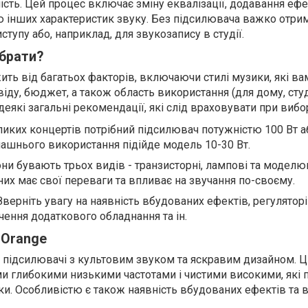
ість. Цей процес включає зміну еквалізації, додавання ефе
ю інших характеристик звуку. Без підсилювача важко отри
ступу або, наприклад, для звукозапису в студії.
брати?
ить від багатьох факторів, включаючи стилі музики, які ва
іду, бюджет, а також область використання (для дому, студ
є деякі загальні рекомендації, які слід враховувати при вибор
ликих концертів потрібний підсилювач потужністю 100 Вт а
машнього використання підійде модель 10-30 Вт.
они бувають трьох видів - транзисторні, лампові та моделю
них має свої переваги та впливає на звучання по-своєму.
Зверніть увагу на наявність вбудованих ефектів, регуляторі
ення додаткового обладнання та ін.
 Orange
і підсилювачі з культовим звуком та яскравим дизайном. Ц
ми глибокими низькими частотами і чистими високими, які п
ки. Особливістю є також наявність вбудованих ефектів та 