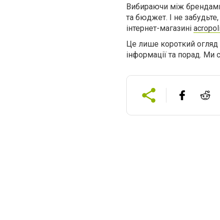
Вибираючи між брендами, 
та бюджет. І не забудьт
інтернет-магазині
acropol
Це лише короткий огляд 
інформації та порад. Ми