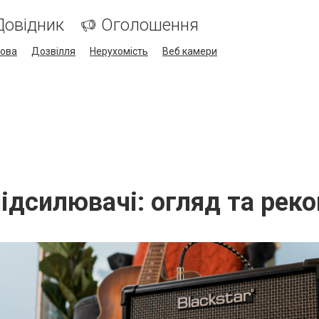
Довідник
Оголошення
кова
Дозвілля
Нерухомість
Веб камери
підсилювачі: огляд та рек