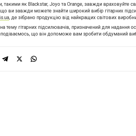
такими як Blackstar, Joyo та Orange, завжди враховуйте с
е, що ви завжди можете знайти широкий вибір гітарних підс
is.ua
, де зібрано продукцію від найкращих світових виробни
на тему гітарних підсилювачів, призначений для надання о
 сподіваємось, що він допоможе вам зробити обдуманий виб