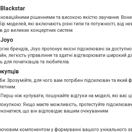
 Blackstar
 інноваційними рішеннями та високою якістю звучання. Вони
р моделей, які включають різні типи та потужності, від н
в до великих концертних систем.
 Joyo
огих брендів, Joyo пропонує якісні підсилювачі за доступн
йн, легкість управління та здатні відтворювати широкий д
ть для початківців та любителів.
окупців
би: Зрозумійте, для чого вам потрібен підсилювач та який 
тетним.
Перш ніж купувати, пошукайте відгуки на моделі, які вас ц
покупкою: Якщо маєте можливість, протестуйте підсилюва
конатися, що він відповідає вашим очікуванням
лючовим компонентом у формуванні вашого унікального зв