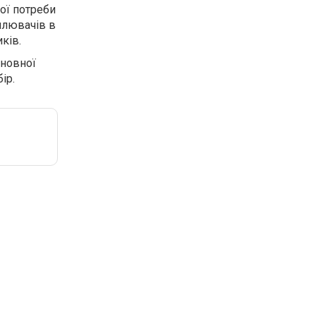
вої потреби
илювачів в
ків.
сновної
ір.