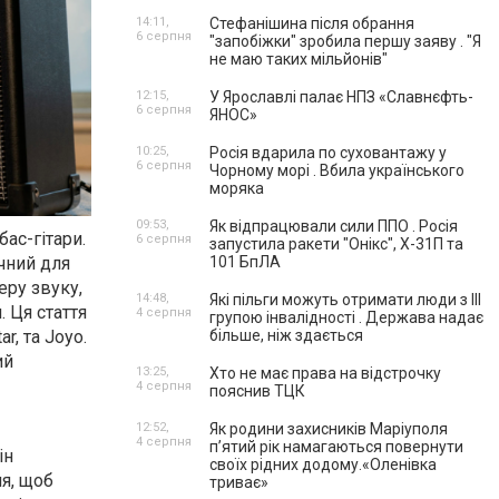
14:11,
Стефанішина після обрання
6 серпня
"запобіжки" зробила першу заяву . "Я
не маю таких мільйонів"
12:15,
У Ярославлі палає НПЗ «Славнєфть-
6 серпня
ЯНОС»
10:25,
Росія вдарила по суховантажу у
6 серпня
Чорному морі . Вбила українського
моряка
09:53,
Як відпрацювали сили ППО . Росія
ас-гітари.
6 серпня
запустила ракети "Онікс", Х-31П та
учний для
101 БпЛА
еру звуку,
14:48,
Які пільги можуть отримати люди з III
 Ця стаття
4 серпня
групою інвалідності . Держава надає
r, та Joyo.
більше, ніж здається
ий
13:25,
Хто не має права на відстрочку
4 серпня
пояснив ТЦК
12:52,
Як родини захисників Маріуполя
4 серпня
пʼятий рік намагаються повернути
ін
своїх рідних додому.«Оленівка
ня, щоб
триває»