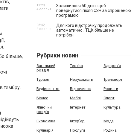
ктів,
11:29,
Залишилося 50 днів, щоб
мати
4 серпня
повернутися після СЗЧ за спрощеною
програмою
08:42,
Для кого відстрочку продовжать
4 серпня
автоматично . ТЦК більше не
м
потрібен
ії,
і.
Рубрики новин
бо більше,
Загальний
Техніка
Здоров'я
розділ
ючі
Туризм
Нерухомість
Транспорт
в тембру,
Будівництво
Відпочинок
Розваги
Бізнес
Меблі
Спорт
Жіночий
Інтернет
Культура
розділ
і
ідійдуть
Економіка
Інтер'єр
Мода
висока
Кулінарія
Послуги
Родина