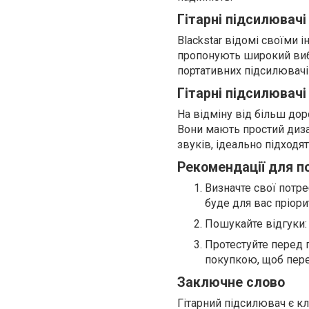
Гітарні підсилювачі
Blackstar відомі своїми
пропонують широкий вибі
портативних підсилювачі
Гітарні підсилювачі
На відміну від більш дор
Вони мають простий диза
звуків, ідеально підходя
Рекомендації для п
Визначте свої потре
буде для вас пріори
Пошукайте відгуки: 
Протестуйте перед 
покупкою, щоб пере
Заключне слово
Гітарний підсилювач є к