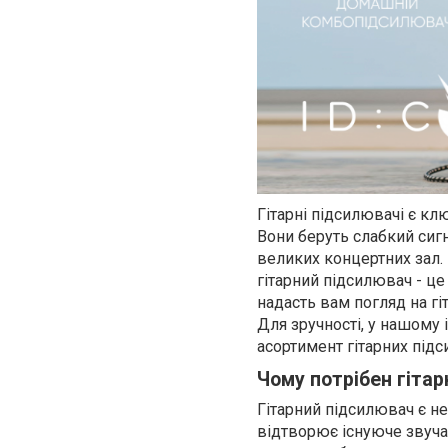
Гітарні підсилювачі є кл
Вони беруть слабкий сигн
великих концертних зал. 
гітарний підсилювач - це
надасть вам погляд на гіт
Для зручності, у нашому 
асортимент гітарних підс
Чому потрібен гіта
Гітарний підсилювач є не
відтворює існуюче звучан