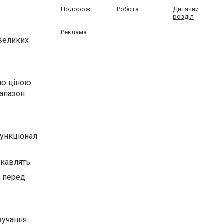
Подорожі
Робота
Дитячий
розділ
Реклама
евеликих
ою ціною.
іапазон
функціонал
ікавлять.
ч перед
учання.