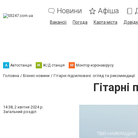
Новини
Афіша
Вакансії
Погода
Карта міста
Довід
А
Автостанція
Ж
Ж/Д станція
М
Монітор коронавірусу
Головна
Бізнес новини
Гітарні підсилювачі: огляд та рекомендації
Гітарні 
14:38,
2 квітня 2024 р.
Загальний розділ