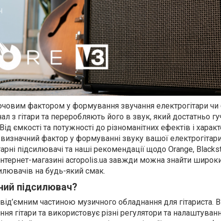
ючовим фактором у формування звучання електрогітари чи б
ал з гітари та переробляють його в звук, який достатньо г
Від ємкості та потужності до різноманітних ефектів і характ
 визначний фактор у формуванні звуку вашої електрогітари.
арні підсилювачі та наші рекомендації щодо Orange, Blacksta
інтернет-магазині acropolis.ua завжди можна знайти широк
илювачів на будь-який смак.
рний підсилювач?
від’ємним частиною музичного обладнання для гітариста. В
ня гітари та використовує різні регулятори та налаштуван