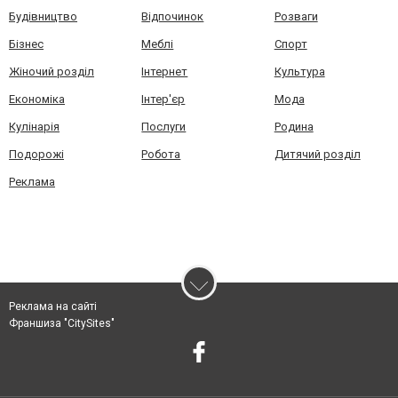
Будівництво
Відпочинок
Розваги
Бізнес
Меблі
Спорт
Жіночий розділ
Інтернет
Культура
Економіка
Інтер'єр
Мода
Кулінарія
Послуги
Родина
Подорожі
Робота
Дитячий розділ
Реклама
Реклама на сайті
Франшиза "CitySites"