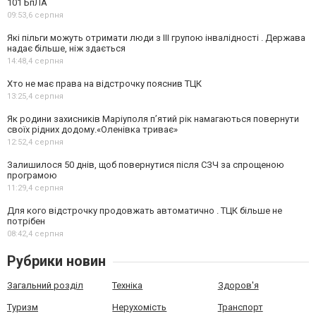
101 БпЛА
09:53,
6 серпня
Які пільги можуть отримати люди з III групою інвалідності . Держава
надає більше, ніж здається
14:48,
4 серпня
Хто не має права на відстрочку пояснив ТЦК
13:25,
4 серпня
Як родини захисників Маріуполя пʼятий рік намагаються повернути
своїх рідних додому.«Оленівка триває»
12:52,
4 серпня
Залишилося 50 днів, щоб повернутися після СЗЧ за спрощеною
програмою
11:29,
4 серпня
Для кого відстрочку продовжать автоматично . ТЦК більше не
потрібен
08:42,
4 серпня
Рубрики новин
Загальний розділ
Техніка
Здоров'я
Туризм
Нерухомість
Транспорт