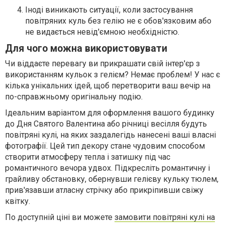
Іноді виникають ситуації, коли застосування
повітряних куль без гелію не є обов'язковим або
не видається невід'ємною необхідністю.
Для чого можна використовувати
Чи віддаєте перевагу ви прикрашати свій інтер'єр з
використанням кульок з гелієм? Немає проблем! У нас є
кілька унікальних ідей, щоб перетворити ваш вечір на
по-справжньому оригінальну подію.
Ідеальним варіантом для оформлення вашого будинку
до Дня Святого Валентина або річниці весілля будуть
повітряні кулі, на яких заздалегідь нанесені ваші власні
фотографії. Цей тип декору стане чудовим способом
створити атмосферу тепла і затишку під час
романтичного вечора удвох. Підкресліть романтичну і
грайливу обстановку, обернувши гелієву кульку тюлем,
прив'язавши атласну стрічку або прикріпивши свіжу
квітку.
По доступній ціні ви можете
замовити повітряні кулі на