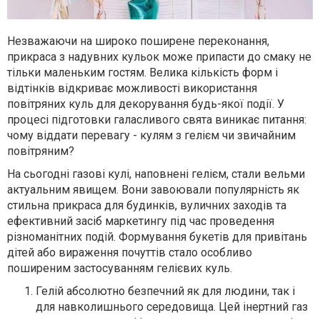
Незважаючи на широко поширене переконання,
прикраса з надувних кульок може припасти до смаку не
тільки маленьким гостям. Велика кількість форм і
відтінків відкриває можливості використання
повітряних куль для декорування будь-якої події. У
процесі підготовки галасливого свята виникає питання:
чому віддати перевагу - кулям з гелієм чи звичайним
повітряним?
На сьогодні газові кулі, наповнені гелієм, стали вельми
актуальним явищем. Вони завоювали популярність як
стильна прикраса для будинків, вуличних заходів та
ефективний засіб маркетингу під час проведення
різноманітних подій. Формування букетів для привітань
дітей або вираження почуттів стало особливо
поширеним застосуванням гелієвих куль.
Гелій абсолютно безпечний як для людини, так і
для навколишнього середовища. Цей інертний газ