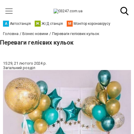
А
Автостанція
Ж
Ж/Д станція
М
Монітор коронавірусу
Головна
Бізнес новини
Переваги гелієвих кульок
Переваги гелієвих кульок
15:29,
21 лютого 2024 р.
Загальний розділ