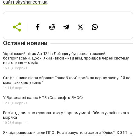
сайті skyshar.com.ua
.
Останні новини
Український літак Ан-124 в Лейпцигу був завантажений
боєприпасами. Дрон, який «висів» над ним, пройшов через систему
виявлення — медіа
15:15,
6 серпня
Стефанішина після обрання "запобіжки" зробила першу заяву . "Я не
маю таких мільйонів"
14:11,
6 серпня
У Ярославлі палає НПЗ «Славнєфть-ЯНОС»
12:15,
6 серпня
Росія вдарила по суховантажу у Чорному морі . Вбила українського
моряка
10:25,
6 серпня
Як відпрацювали сили ППО . Росія запустила ракети "Онікс", Х-31П та