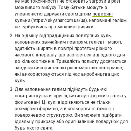
не має токсичності і не становить загрози в разі
можливого вибуху. Тому батьки можуть з
упевненістю дарувати своїм дітям
повітряні
кульки
(https://skyshar.com.ua/ua), наповнені гелієм,
не турбуючись про можливі ризики.
На відміну від традиційних повітряних куль,
наповнених звичайним повітрям, гелієві - мають
здатність ширяти в повітрі протягом різного
часового інтервалу, що варіюється від одного дня
до кількох тижнів. Тривалість польоту досягається
завдяки використанню різноманітних матеріалів,
які використовуються під час виробництва цих
куль.
Для наповнення гелієм підійдуть будь-які
повітряні кульки: круглі, витягнуті форми з латексу,
фольговані. Ці кулі відрізняються не тільки
розміром і формою, а й кольоровою гамою і
поверхневою структурою. Ви зможете підібрати
ідеальну прикрасу або оригінальний подарунок для
будь-якого свята.