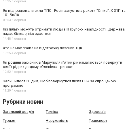
10:25,
6 серпня
Як відпрацювали сили ППО . Росія запустила ракети "Онікс", Х-31П та
101 БпЛА
09:53,
6 серпня
Які пільги можуть отримати люди з III групою інвалідності . Держава
надає більше, ніж здається
14:48,
4 серпня
Хто не має права на відстрочку пояснив ТЦК
13:25,
4 серпня
Як родини захисників Маріуполя пʼятий рік намагаються повернути
своїх рідних додому.«Оленівка триває»
12:52,
4 серпня
Залишилося 50 днів, щоб повернутися після СЗЧ за спрощеною
програмою
11:29,
4 серпня
Рубрики новин
Загальний розділ
Техніка
Здоров'я
Туризм
Нерухомість
Транспорт