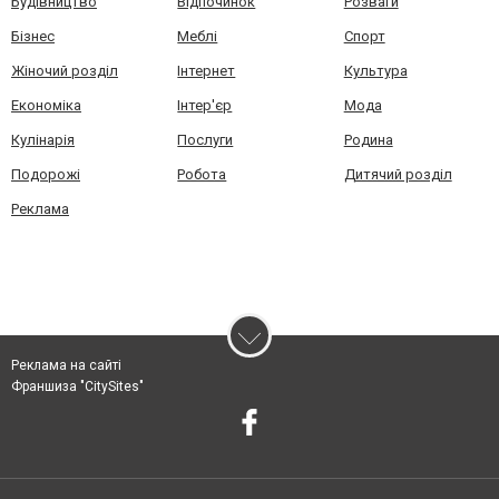
Будівництво
Відпочинок
Розваги
Бізнес
Меблі
Спорт
Жіночий розділ
Інтернет
Культура
Економіка
Інтер'єр
Мода
Кулінарія
Послуги
Родина
Подорожі
Робота
Дитячий розділ
Реклама
Реклама на сайті
Франшиза "CitySites"