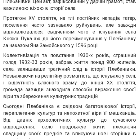
Плебанівки. Цей акт, зафіксований у дарчій грамоті, став
важливою віхою в історії села.
Протягом XV століття, на тлі постійних нападів татар,
поселення часто зазнавало руйнувань, але завжди
відновлювалося, свідченням чого є існування села
Княжа Лука аж до його перейменування у Плебанівку
за наказом Яна Замойського у 1596 році.
Колективізація та повстання 1930-х років, страшний
голод 1932-33 років, забрав життя понад 900 жителів
села, залишивши трагічний слід в історії
Плебанівки
.
Незважаючи на релігійну розмаїтість, що існувала у селі,
і відсутність власного храму до кінця XX століття,
громада завжди знаходила способи вираження своєї
віри та збереження культурних традицій.
Сьогодні Плебанівка є свідком багатовікової історії,
переплетення культур та непохитної віри її мешканців.
Від давніх археологічних культур до сучасного
відродження, село продовжує жити, плекаючи
спадщину своїх предків та вписуючи нові сторінки в