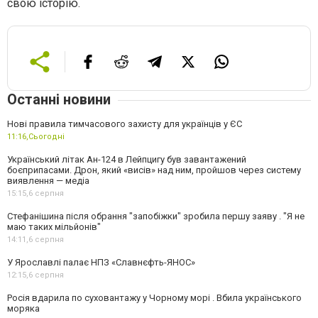
свою історію.
Останні новини
Нові правила тимчасового захисту для українців у ЄС
11:16,
Сьогодні
Український літак Ан-124 в Лейпцигу був завантажений
боєприпасами. Дрон, який «висів» над ним, пройшов через систему
виявлення — медіа
15:15,
6 серпня
Стефанішина після обрання "запобіжки" зробила першу заяву . "Я не
маю таких мільйонів"
14:11,
6 серпня
У Ярославлі палає НПЗ «Славнєфть-ЯНОС»
12:15,
6 серпня
Росія вдарила по суховантажу у Чорному морі . Вбила українського
моряка