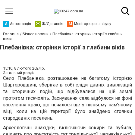
А
Автостанція
Ж
Ж/Д станція
М
Монітор коронавірусу
Головна
Бізнес новини
Плебанівка: сторінки історії з глибини
віків
Плебанівка: сторінки історії з глибини віків
15:10,
8 лютого 2024 р.
Загальний розділ
Село Плебанівка, розташоване на багатому історією
Шаргородщині, зберігає в собі сліди давніх цивілізацій
та історичних подій, що відбувалися на цій землі
протягом тисячоліть. Заснування села відбулося на фоні
заселення краю, що почалося ще у пізньому кам’яному
віці, коли на цій території було знайдено стоянки
стародавніх поселень.
Археологічні знахідки, включаючи сокири та зубила,
свідчать про присутність тут трипільської, черняхівської