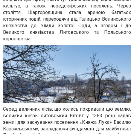
культур, а також передскіфських поселень. Через
століття,
Шаргородщина
стала ареною багатьох
історичних подій, переходячи від Галицько-Волинського
князівства до влади Золотої Орди, а згодом і до
Великого князівства Литовського та Польського
королівства.
Серед величних лісів, що колись покривали цю землю,
великий князь литовський Вітовт у 1383 році надав
землі для заснування поселення «Княжа Лука» Василю
Карачевському, закладаючи фундамент для майбутньої