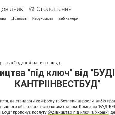
Довідник
Оголошення
кова
Дозвілля
Нерухомість
Веб камери
УДІВЕЛЬНОЇ ІНДУСТРІЇ КАНТРІІНВЕСТБУД"
ництва "під ключ" від "БУ
КАНТРІІНВЕСТБУД"
иття, де стандарти комфорту та безпеки виросли, вибір пр
а вашого об'єкта стає ключовим етапом. Компанія "БУДІВ
ТБУД" пропонує послугу
будівництво під ключ в Україні
, д