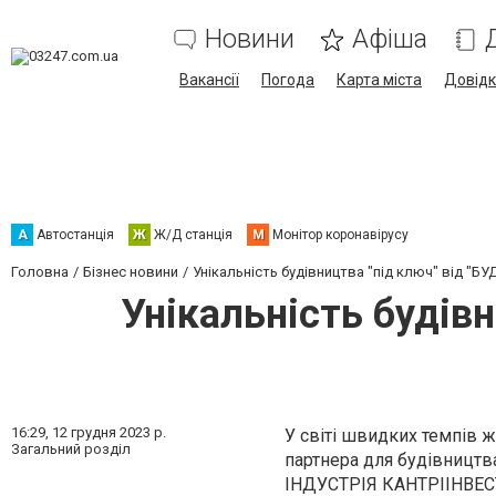
Новини
Афіша
Вакансії
Погода
Карта міста
Довід
А
Автостанція
Ж
Ж/Д станція
М
Монітор коронавірусу
Головна
Бізнес новини
Унікальність будівництва "під ключ" від "Б
Унікальність будів
16:29,
12 грудня 2023 р.
У світі швидких темпів ж
Загальний розділ
партнера для будівництв
ІНДУСТРІЯ КАНТРІІНВЕС