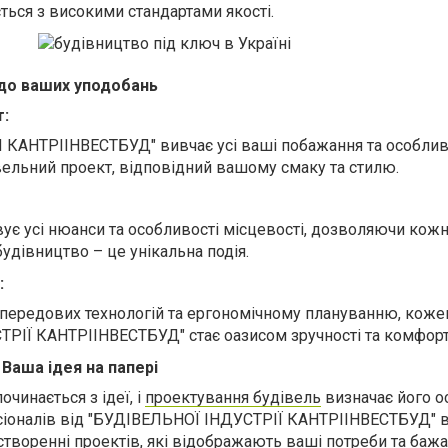
ться з високими стандартами якості.
 до ваших уподобань
т:
КАНТРІІНВЕСТБУД" вивчає усі ваші побажання та особливо
вельний проект, відповідний вашому смаку та стилю.
ує усі нюанси та особливості місцевості, дозволяючи кож
будівництво – це унікальна подія.
:
ередових технологій та ергономічному плануванню, коже
РІЇ КАНТРІІНВЕСТБУД" стає оазисом зручності та комфорт
 Ваша ідея на папері
чинається з ідеї, і
проектування будівель
визначає його о
сіоналів від "БУДІВЕЛЬНОЇ ІНДУСТРІЇ КАНТРІІНВЕСТБУД" в
творенні проектів, які відображають ваші потреби та бажа