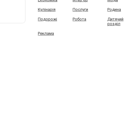
Кулінарія
Послуги
Родина
Подорожі
Робота
Дитячий
розділ
Реклама