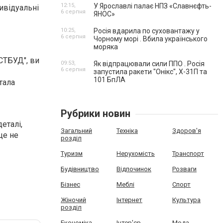
12:15,
У Ярославлі палає НПЗ «Славнєфть-
ивідуальні
6 серпня
ЯНОС»
10:25,
Росія вдарила по суховантажу у
6 серпня
Чорному морі . Вбила українського
моряка
СТБУД", ви
09:53,
Як відпрацювали сили ППО . Росія
6 серпня
запустила ракети "Онікс", Х-31П та
101 БпЛА
тала
Рубрики новин
еталі,
Загальний
Техніка
Здоров'я
це не
розділ
Туризм
Нерухомість
Транспорт
Будівництво
Відпочинок
Розваги
Бізнес
Меблі
Спорт
Жіночий
Інтернет
Культура
розділ
Економіка
Інтер'єр
Мода