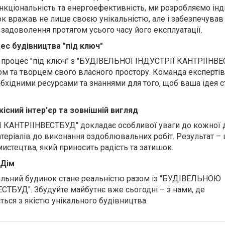
нкціональність та енергоефективність, ми розробляємо інд
к вражав не лише своєю унікальністю, але і забезпечував
задоволення протягом усього часу його експлуатації.
ес будівництва "під ключ"
 процес "під ключ" з "БУДІВЕЛЬНОЇ ІНДУСТРІЇ КАНТРІІНВЕ
ом та творцем свого власного простору. Команда експертів
обхідними ресурсами та знаннями для того, щоб ваша ідея с
кісний інтер'єр та зовнішній вигляд
КАНТРІІНВЕСТБУД" докладає особливої уваги до кожної д
теріалів до виконання оздоблювальних робіт. Результат – 
 мистецтва, який приносить радість та затишок.
 Дім
альний будинок стане реальністю разом із "БУДІВЕЛЬНОЮ
ТБУД". Збудуйте майбутнє вже сьогодні – з нами, де
ться з якістю унікального будівництва.