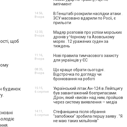
імпічмент
14:56,
В Генштабі розкрили наслідки атаки .
Вчора
ЗСУ масовано вдарили по Росії, є
прильоти
12:33,
Мадяр розповів про успіхи морських
Вчора
дронів у Чорному та Азовському
сті, щоб
морях . 12 уражених суден за
тиждень
11:16,
Нові правила тимчасового захисту
Вчора
для українців у ЄС
ному
08:35,
Що краще обрати сьогодні .
Вчора
Відстрочка по догляду чи
бронювання на роботі
н будинок
15:15,
Український літак Ан-124 в Лейпцигу
6 серпня
був завантажений боєприпасами.
у.
Дрон, який «висів» над ним, пройшов
через систему виявлення — медіа
14:11,
Стефанішина після обрання
сновні
6 серпня
"запобіжки" зробила першу заяву . "Я
олодіє
не маю таких мільйонів"
ння.