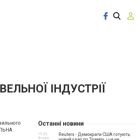
ДІВЕЛЬНОЇ ІНДУСТРІЇ
Останні новини
авильного
ЕЛЬНА
15:23,
Reuters - Демократи США готують
е
Вчора
новий удар по Трампу, і це не