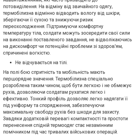
потовиділення. На відміну від звичайного одягу,
термобілизна відмінно відводить вологу від шкіри,
зберігаючи її сухою та знижуючи ризик
переохолодження. Підтримуючи комфортну
температуру тіла, солдати можуть зосередити свої сили
на виконанні поставленого завдання, не відволікаючись
на дискомфорт чи потенційні проблеми зі здоров'ям,
спричинені вогкістю.
Не відчувається на тілі.
На полі бою спритність та мобільність мають
першорядне значення. Термобілизна спеціально
розроблена таким чином, щоб бути легкою і не обмежує
рухів, дозволяючи солдатам рухатися легко і
ефективно. Тонкий профіль дозволяє легко надягати її
під уніформу та спорядження, забезпечуючи
максимальну свободу рухів без шкоди для захисту.
Завдяки додатковій перевагі компактності та простоти
перенесення спідній термоодяг стає незамінним
помічником під час тривалих військових операцій.