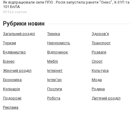
Як відпрацювали сили ППО . Росія запустила ракети "Онікс", Х-31П та
101 БпЛА
09:53,
6 серпня
Рубрики новин
Загальний розділ
Техніка
Здоров'я
Туризм
Нерухомість
Транспорт
Будівництво
Відпочинок
Розваги
Бізнес
Меблі
Спорт
Жіночий розділ
Інтернет
Культура
Економіка
Інтер'єр
Мода
Кулінарія
Послуги
Родина
Подорожі
Робота
Дитячий розділ
Реклама