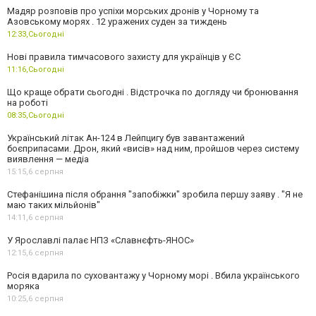
Мадяр розповів про успіхи морських дронів у Чорному та
Азовському морях . 12 уражених суден за тиждень
12:33,
Сьогодні
Нові правила тимчасового захисту для українців у ЄС
11:16,
Сьогодні
Що краще обрати сьогодні . Відстрочка по догляду чи бронювання
на роботі
08:35,
Сьогодні
Український літак Ан-124 в Лейпцигу був завантажений
боєприпасами. Дрон, який «висів» над ним, пройшов через систему
виявлення — медіа
15:15,
6 серпня
Стефанішина після обрання "запобіжки" зробила першу заяву . "Я не
маю таких мільйонів"
14:11,
6 серпня
У Ярославлі палає НПЗ «Славнєфть-ЯНОС»
12:15,
6 серпня
Росія вдарила по суховантажу у Чорному морі . Вбила українського
моряка
10:25,
6 серпня