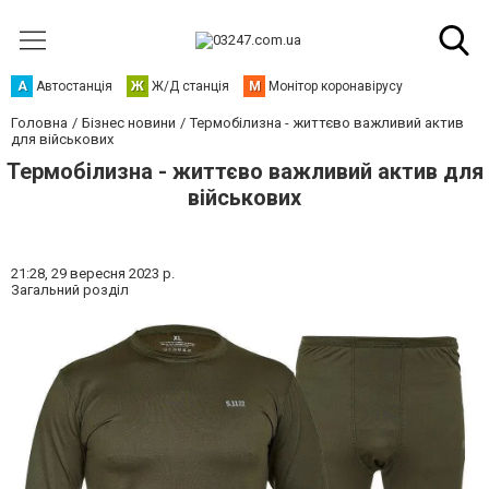
А
Автостанція
Ж
Ж/Д станція
М
Монітор коронавірусу
Головна
Бізнес новини
Термобілизна - життєво важливий актив
для військових
Термобілизна - життєво важливий актив для
військових
21:28,
29 вересня 2023 р.
Загальний розділ