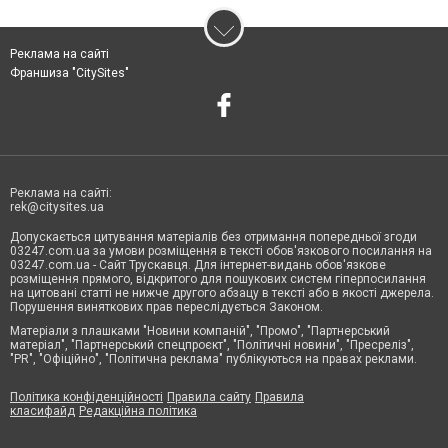
Реклама на сайті
Франшиза "CitySites"
Реклама на сайті:
rek@citysites.ua
Допускається цитування матеріалів без отримання попередньої згоди
03247.com.ua за умови розміщення в тексті обов'язкового посилання на
03247.com.ua - Сайт Трускавця. Для інтернет-видань обов'язкове
розміщення прямого, відкритого для пошукових систем гіперпосилання
на цитовані статті не нижче другого абзацу в тексті або в якості джерела.
Порушення виняткових прав переслідується Законом.
Матеріали з плашками "Новини компаній", "Промо", "Партнерський
матеріал", "Партнерський спецпроєкт", "Політичні новини", "Пресреліз",
"PR", "Офіційно", "Політична реклама" публікуються на правах реклами.
Політика конфіденційності
Правила сайту
Правила
класифайд
Редакційна політика