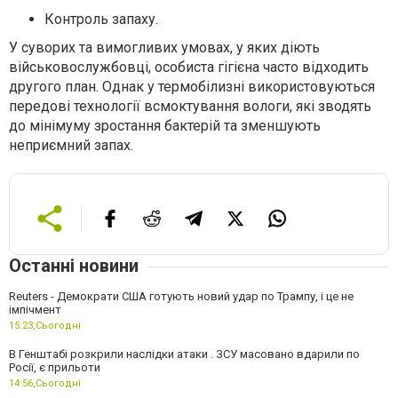
Контроль запаху.
У суворих та вимогливих умовах, у яких діють
військовослужбовці, особиста гігієна часто відходить
другого план. Однак у термобілизні використовуються
передові технології всмоктування вологи, які зводять
до мінімуму зростання бактерій та зменшують
неприємний запах.
Останні новини
Reuters - Демократи США готують новий удар по Трампу, і це не
імпічмент
15:23,
Сьогодні
В Генштабі розкрили наслідки атаки . ЗСУ масовано вдарили по
Росії, є прильоти
14:56,
Сьогодні