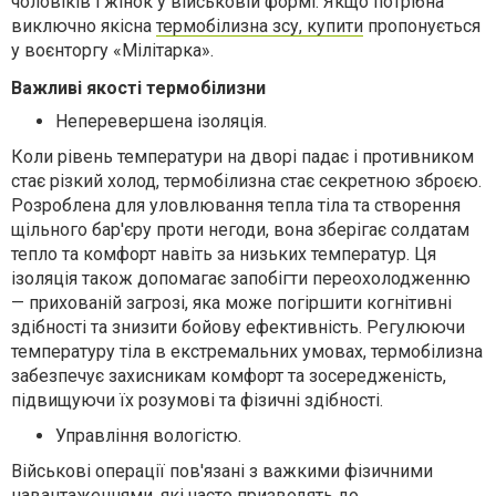
чоловіків і жінок у військовій формі. Якщо потрібна
виключно якісна
термобілизна зсу, купити
пропонується
у воєнторгу «Мілітарка».
Важливі якості термобілизни
Неперевершена ізоляція.
Коли рівень температури на дворі падає і противником
стає різкий холод, термобілизна стає секретною зброєю.
Розроблена для уловлювання тепла тіла та створення
щільного бар'єру проти негоди, вона зберігає солдатам
тепло та комфорт навіть за низьких температур. Ця
ізоляція також допомагає запобігти переохолодженню
— прихованій загрозі, яка може погіршити когнітивні
здібності та знизити бойову ефективність. Регулюючи
температуру тіла в екстремальних умовах, термобілизна
забезпечує захисникам комфорт та зосередженість,
підвищуючи їх розумові та фізичні здібності.
Управління вологістю.
Військові операції пов'язані з важкими фізичними
навантаженнями, які часто призводять до