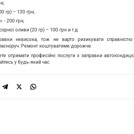
н;
0 гр) – 130 грн;
 - 200 грн;
рної оливи (20 гр) – 100 грн и т.д.
правки невисока, тож не варто ризикувати справністю
ласноруч. Ремонт коштуватиме дорожче.
е отримати професійні послуги з заправки автокондиціо
йтесь у будь-який час.