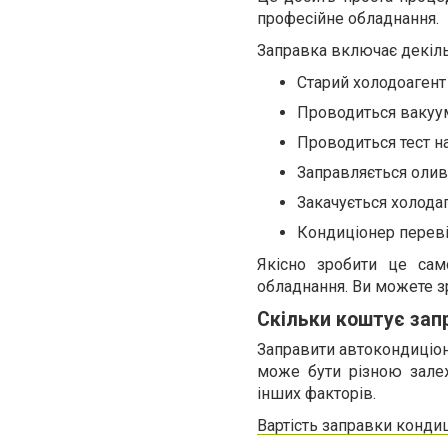
професійне обладнання.
Заправка включає декіль
Старий холодоагент 
Проводиться вакууму
Проводиться тест на
Заправляється олив
Закачується холодаг
Кондиціонер переві
Якісно зробити це сам
обладнання. Ви можете 
Скільки коштує зап
Заправити автокондиціоне
може бути різною залеж
інших факторів.
Вартість заправки кондиц