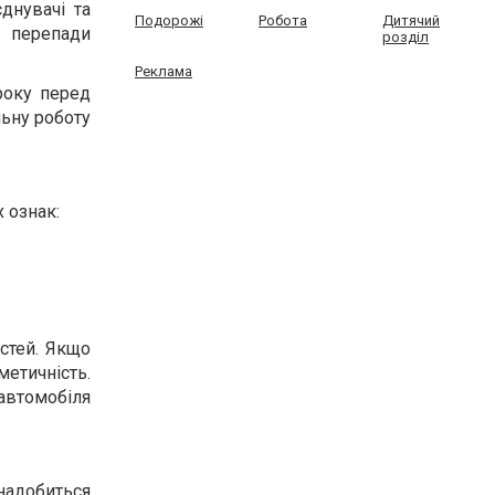
днувачі та
Подорожі
Робота
Дитячий
 перепади
розділ
Реклама
року перед
льну роботу
 ознак:
стей. Якщо
етичність.
 автомобіля
надобиться