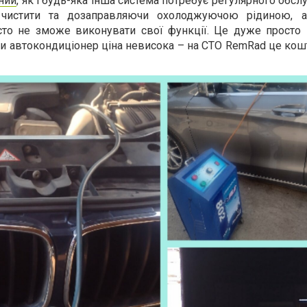
ний
, як і будь-яка інша система потребує регулярного обсл
 чистити та дозаправляючи охолоджуючою рідиною, а
сто не зможе виконувати свої функції. Це дуже просто і
ти автокондиціонер ціна невисока – на СТО RemRad це кош