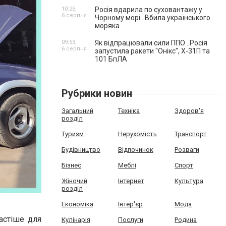
10:25,
Росія вдарила по суховантажу у
6 серпня
Чорному морі . Вбила українського
моряка
09:53,
Як відпрацювали сили ППО . Росія
6 серпня
запустила ракети "Онікс", Х-31П та
101 БпЛА
Рубрики новин
Загальний
Техніка
Здоров'я
розділ
Туризм
Нерухомість
Транспорт
Будівництво
Відпочинок
Розваги
Бізнес
Меблі
Спорт
Жіночий
Інтернет
Культура
розділ
Економіка
Інтер'єр
Мода
астіше для
Кулінарія
Послуги
Родина