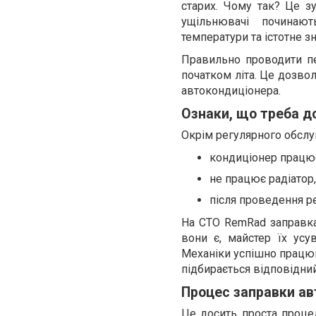
старих. Чому так? Це з
ущільнювачі починают
температури та істотне з
Правильно проводити пе
початком літа. Це дозво
автокондиціонера.
Ознаки, що треба д
Окрім регулярного обслу
кондиціонер працює
не працює радіатор
після проведення р
На СТО RemRad заправка
вони є, майстер їх усу
Механіки успішно працюю
підбирається відповідний 
Процес заправки ав
Це досить проста проце