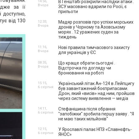
уговування.
14:56,
В Генштабі розкрили наслідки атаки .
Вчора
дже за її
ЗСУ масовано вдарили по Росії, є
прильоти
 доступно,
тує від 130
12:33,
Мадяр розповів про успіхи морських
Вчора
дронів у Чорному та Азовському
морях . 12 уражених суден за
тиждень
11:16,
Нові правила тимчасового захисту
Вчора
для українців у ЄС
08:35,
Що краще обрати сьогодні .
Вчора
Відстрочка по догляду чи
бронювання на роботі
15:15,
Український літак Ан-124 в Лейпцигу
6 серпня
був завантажений боєприпасами.
Дрон, який «висів» над ним, пройшов
через систему виявлення — медіа
14:11,
Стефанішина після обрання
6 серпня
"запобіжки" зробила першу заяву . "Я
не маю таких мільйонів"
12:15,
У Ярославлі палає НПЗ «Славнєфть-
6 серпня
ЯНОС»