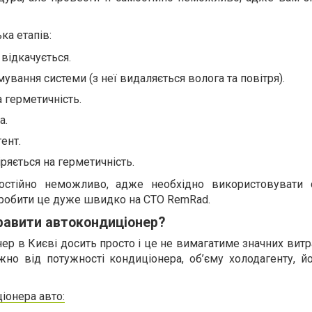
ка етапів:
відкачується.
вання системи (з неї видаляється волога та повітря).
 герметичність.
а.
ент.
ряється на герметичність.
остійно неможливо, адже необхідно використовувати 
зробити це дуже швидко на СТО RemRad.
равити автокондиціонер?
р в Києві досить просто і це не вимагатиме значних витра
но від потужності кондиціонера, об’єму холодагенту, йо
іонера авто: