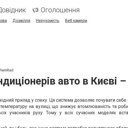
Довідник
Оголошення
кова
Дозвілля
Нерухомість
Веб камери
О RemRad
ндиціонерів авто в Києві 
хідний прилад у спеку. Ця система дозволяє почувати себ
температуру на вулиці, що знижує втомлюваність та роби
сіх учасників руху. Тому у всіх сучасних моделях вс