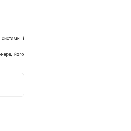
 системи і
нера, його