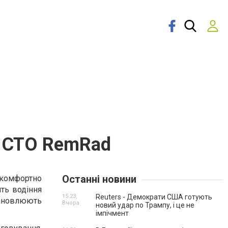
– СТО RemRad
Останні новини
е комфортно
ть водіння
15:23,
Reuters - Демократи США готують
тановлюють
Вчора
новий удар по Трампу, і це не
імпічмент