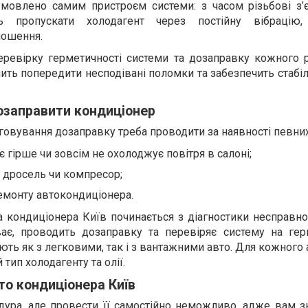
умовлено самим пристроєм системи: з часом різьбові з’є
ь пропускати холодагент через постійну вібрацію,
ношення.
ревірку герметичності системи та дозаправку кожного 
лить попередити несподівані поломки та забезпечить стабі
озаправити кондиціонер
говування дозаправку треба проводити за наявності певних
 гірше чи зовсім не охолоджує повітря в салоні;
, дросель чи компресор;
емонту автокондиціонера.
 кондиціонера Київ починається з діагностики несправно
ває, проводить дозаправку та перевіряє систему на герм
ть як з легковими, так і з вантажними авто. Для кожного
тип холодагенту та олії.
то кондиціонера Київ
дура, але провести її самостійно неможливо, адже вам з