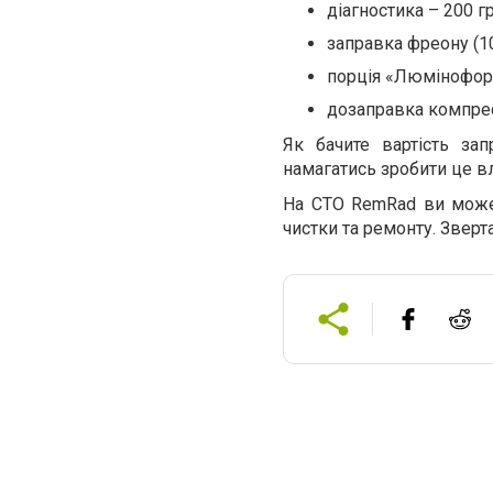
діагностика – 200 гр
заправка фреону (10
порція «Люмінофор»
дозаправка компресо
Як бачите вартість за
намагатись зробити це в
На СТО RemRad ви может
чистки та ремонту. Зверта