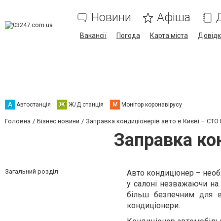
Новини
Афіша
Вакансії
Погода
Карта міста
Довід
А
Автостанція
Ж
Ж/Д станція
М
Монітор коронавірусу
Головна
Бізнес новини
Заправка кондиціонерів авто в Києві – СТ
Заправка ко
Загальний розділ
Авто кондиціонер – необ
у салоні незважаючи на 
більш безпечним для в
кондиціонери.