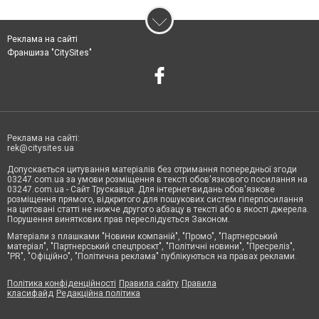
Реклама на сайті
Франшиза "CitySites"
Реклама на сайті:
rek@citysites.ua
Допускається цитування матеріалів без отримання попередньої згоди
03247.com.ua за умови розміщення в тексті обов'язкового посилання на
03247.com.ua - Сайт Трускавця. Для інтернет-видань обов'язкове
розміщення прямого, відкритого для пошукових систем гіперпосилання
на цитовані статті не нижче другого абзацу в тексті або в якості джерела.
Порушення виняткових прав переслідується Законом.
Матеріали з плашками "Новини компаній", "Промо", "Партнерський
матеріал", "Партнерський спецпроєкт", "Політичні новини", "Пресреліз",
"PR", "Офіційно", "Політична реклама" публікуються на правах реклами.
Політика конфіденційності
Правила сайту
Правила
класифайд
Редакційна політика