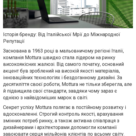
Історія бренду: Від Італійської Мрії до Міжнародної
Репутації
Заснована в 1963 році в мальовничому регіоні Італії,
компанія Mottura швидко стала лідером на ринку
високоякісних жалюзі. Від самого початку, основний
акцент був зроблений на високій якості матеріалів,
інноваційних технологіях і бездоганному дизайні. За
десятиліття своєї роботи, Mottura не тільки зберегла, але
й підвищила свої стандарти, завдяки чому зараз є
однією з найвідоміших марок в світі.
Секрет успіху Mottura полягає в постійному розвитку і
вдосконаленні. Строгий контроль якості, врахування
змінних потреб ринку, а також активна співпраця з
дизайнерами і архітекторами допомогли компанії
завоювати серця мільйонів клієнтів по всьому світу.