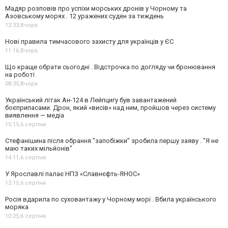
Мадяр розповів про успіхи морських дронів у Чорному та
Азовському морях . 12 уражених суден за тиждень
12:33,
Вчора
Нові правила тимчасового захисту для українців у ЄС
11:16,
Вчора
Що краще обрати сьогодні . Відстрочка по догляду чи бронювання
на роботі
08:35,
Вчора
Український літак Ан-124 в Лейпцигу був завантажений
боєприпасами. Дрон, який «висів» над ним, пройшов через систему
виявлення — медіа
15:15,
6 серпня
Стефанішина після обрання "запобіжки" зробила першу заяву . "Я не
маю таких мільйонів"
14:11,
6 серпня
У Ярославлі палає НПЗ «Славнєфть-ЯНОС»
12:15,
6 серпня
Росія вдарила по суховантажу у Чорному морі . Вбила українського
моряка
10:25,
6 серпня