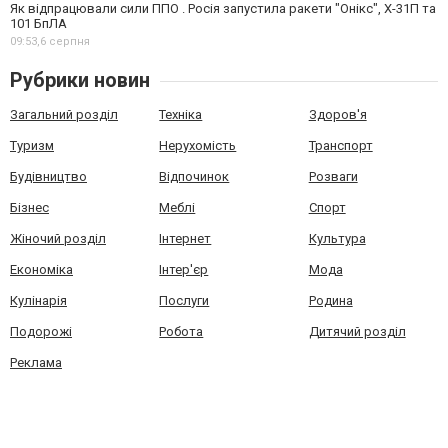
Як відпрацювали сили ППО . Росія запустила ракети "Онікс", Х-31П та
101 БпЛА
09:53,
6 серпня
Рубрики новин
Загальний розділ
Техніка
Здоров'я
Туризм
Нерухомість
Транспорт
Будівництво
Відпочинок
Розваги
Бізнес
Меблі
Спорт
Жіночий розділ
Інтернет
Культура
Економіка
Інтер'єр
Мода
Кулінарія
Послуги
Родина
Подорожі
Робота
Дитячий розділ
Реклама