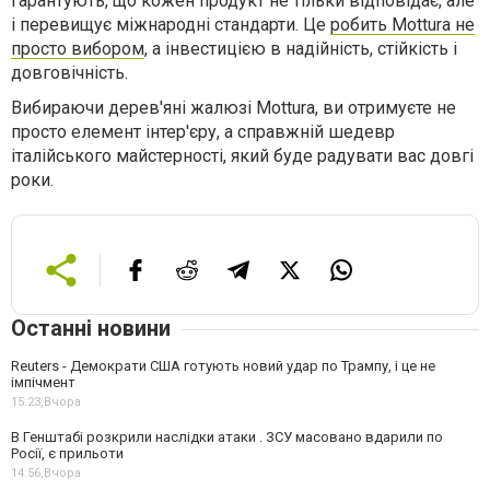
гарантують, що кожен продукт не тільки відповідає, але
і перевищує міжнародні стандарти. Це
робить Mottura не
просто вибором
, а інвестицією в надійність, стійкість і
довговічність.
Вибираючи дерев'яні жалюзі Mottura, ви отримуєте не
просто елемент інтер'єру, а справжній шедевр
італійського майстерності, який буде радувати вас довгі
роки.
Останні новини
Reuters - Демократи США готують новий удар по Трампу, і це не
імпічмент
15:23,
Вчора
В Генштабі розкрили наслідки атаки . ЗСУ масовано вдарили по
Росії, є прильоти
14:56,
Вчора