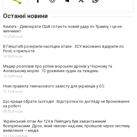
Останні новини
Reuters - Демократи США готують новий удар по Трампу, і це не
імпічмент
15:23,
Вчора
В Генштабі розкрили наслідки атаки . ЗСУ масовано вдарили по
Росії, є прильоти
14:56,
Вчора
Мадяр розповів про успіхи морських дронів у Чорному та
Азовському морях . 12 уражених суден за тиждень
12:33,
Вчора
Нові правила тимчасового захисту для українців у ЄС
11:16,
Вчора
Що краще обрати сьогодні . Відстрочка по догляду чи бронювання
на роботі
08:35,
Вчора
Український літак Ан-124 в Лейпцигу був завантажений
боєприпасами. Дрон, який «висів» над ним, пройшов через систему
виявлення — медіа
15:15,
6 серпня