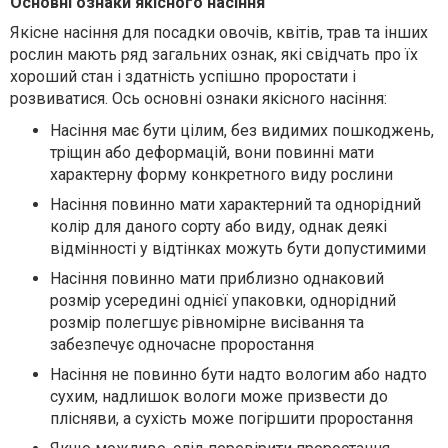
Основні ознаки якісного насіння
Якісне насіння для посадки овочів, квітів, трав та інших
рослин мають ряд загальних ознак, які свідчать про їх
хороший стан і здатність успішно проростати і
розвиватися. Ось основні ознаки якісного насіння:
Насіння має бути цілим, без видимих пошкоджень,
тріщин або деформацій, вони повинні мати
характерну форму конкретного виду рослини
Насіння повинно мати характерний та однорідний
колір для даного сорту або виду, однак деякі
відмінності у відтінках можуть бути допустимими
Насіння повинно мати приблизно однаковий
розмір усередині однієї упаковки, однорідний
розмір полегшує рівномірне висівання та
забезпечує одночасне проростання
Насіння не повинно бути надто вологим або надто
сухим, надлишок вологи може призвести до
плісняви, а сухість може погіршити проростання