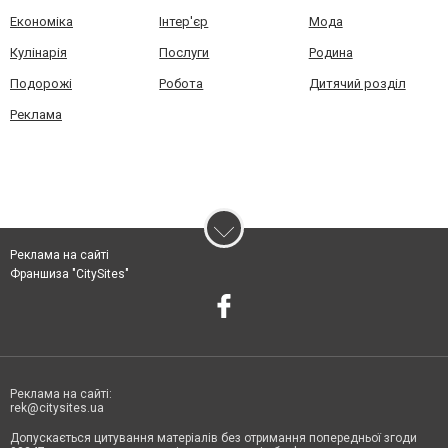
Економіка
Інтер'єр
Мода
Кулінарія
Послуги
Родина
Подорожі
Робота
Дитячий розділ
Реклама
Реклама на сайті
Франшиза "CitySites"
Реклама на сайті:
rek@citysites.ua
Допускається цитування матеріалів без отримання попередньої згоди