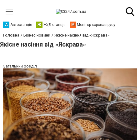
А
Автостанція
Ж
Ж/Д станція
М
Монітор коронавірусу
Головна
Бізнес новини
Якісне насіння від «Яскрава»
Якісне насіння від «Яскрава»
Загальний розділ