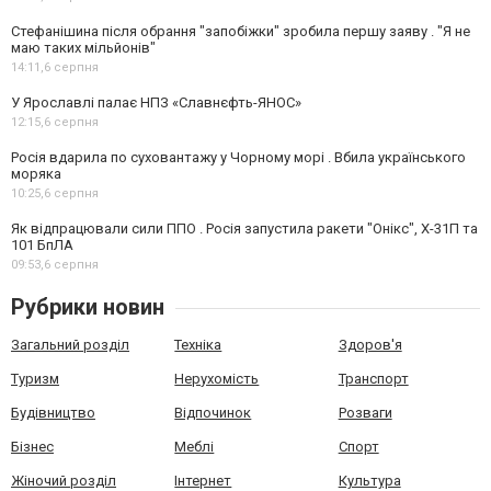
Стефанішина після обрання "запобіжки" зробила першу заяву . "Я не
маю таких мільйонів"
14:11,
6 серпня
У Ярославлі палає НПЗ «Славнєфть-ЯНОС»
12:15,
6 серпня
Росія вдарила по суховантажу у Чорному морі . Вбила українського
моряка
10:25,
6 серпня
Як відпрацювали сили ППО . Росія запустила ракети "Онікс", Х-31П та
101 БпЛА
09:53,
6 серпня
Рубрики новин
Загальний розділ
Техніка
Здоров'я
Туризм
Нерухомість
Транспорт
Будівництво
Відпочинок
Розваги
Бізнес
Меблі
Спорт
Жіночий розділ
Інтернет
Культура