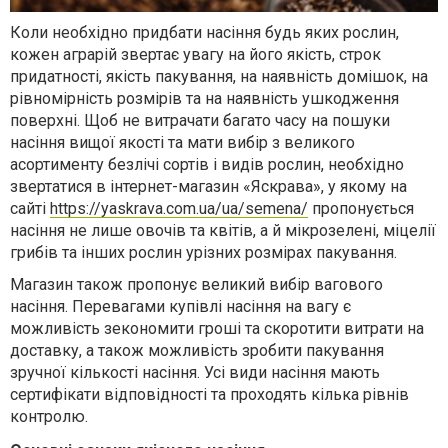
Коли необхідно придбати насіння будь яких рослин,
кожен аграрій звертає увагу на його якість, строк
придатності, якість пакування, на наявність домішок, на
рівномірність розмірів та на наявність ушкодження
поверхні. Щоб не витрачати багато часу на пошуки
насіння вищої якості та мати вибір з великого
асортименту безлічі сортів і видів рослин, необхідно
звертатися в інтернет-магазин «Яскрава», у якому на
сайті
https://yaskrava.com.ua/ua/semena/
пропонується
насіння не лише овочів та квітів, а й мікрозелені, міцелії
грибів та інших рослин урізних розмірах пакування.
Магазин також пропонує великий вибір вагового
насіння. Перевагами купівлі насіння на вагу є
можливість зекономити гроші та скоротити витрати на
доставку, а також можливість зробити пакування
зручної кількості насіння. Усі види насіння мають
сертифікати відповідності та проходять кілька рівнів
контролю.