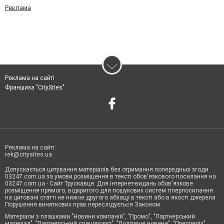
Реклама
Реклама на сайті
Франшиза "CitySites"
Реклама на сайті:
rek@citysites.ua
Допускається цитування матеріалів без отримання попередньої згоди
03247.com.ua за умови розміщення в тексті обов'язкового посилання на
03247.com.ua - Сайт Трускавця. Для інтернет-видань обов'язкове
розміщення прямого, відкритого для пошукових систем гіперпосилання
на цитовані статті не нижче другого абзацу в тексті або в якості джерела.
Порушення виняткових прав переслідується Законом.
Матеріали з плашками "Новини компаній", "Промо", "Партнерський
матеріал", "Партнерський спецпроєкт", "Політичні новини", "Пресреліз",