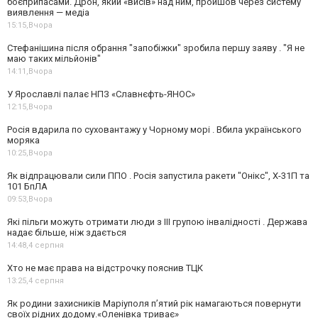
боєприпасами. Дрон, який «висів» над ним, пройшов через систему
виявлення — медіа
15:15,
Вчора
Стефанішина після обрання "запобіжки" зробила першу заяву . "Я не
маю таких мільйонів"
14:11,
Вчора
У Ярославлі палає НПЗ «Славнєфть-ЯНОС»
12:15,
Вчора
Росія вдарила по суховантажу у Чорному морі . Вбила українського
моряка
10:25,
Вчора
Як відпрацювали сили ППО . Росія запустила ракети "Онікс", Х-31П та
101 БпЛА
09:53,
Вчора
Які пільги можуть отримати люди з III групою інвалідності . Держава
надає більше, ніж здається
14:48,
4 серпня
Хто не має права на відстрочку пояснив ТЦК
13:25,
4 серпня
Як родини захисників Маріуполя пʼятий рік намагаються повернути
своїх рідних додому.«Оленівка триває»