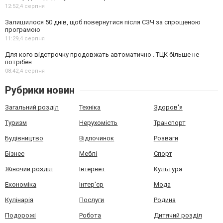
12:52,
4 серпня
Залишилося 50 днів, щоб повернутися після СЗЧ за спрощеною
програмою
11:29,
4 серпня
Для кого відстрочку продовжать автоматично . ТЦК більше не
потрібен
08:42,
4 серпня
Рубрики новин
Загальний розділ
Техніка
Здоров'я
Туризм
Нерухомість
Транспорт
Будівництво
Відпочинок
Розваги
Бізнес
Меблі
Спорт
Жіночий розділ
Інтернет
Культура
Економіка
Інтер'єр
Мода
Кулінарія
Послуги
Родина
Подорожі
Робота
Дитячий розділ