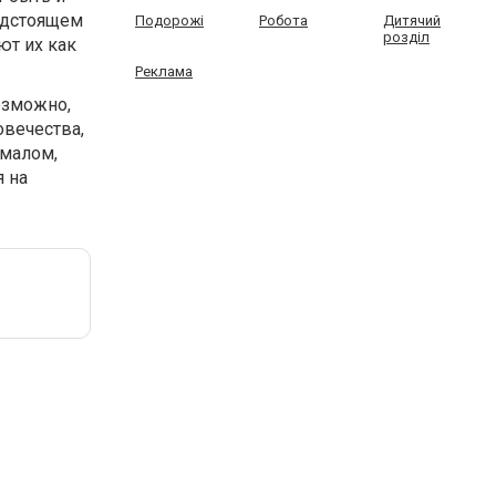
едстоящем
Подорожі
Робота
Дитячий
розділ
ют их как
Реклама
озможно,
овечества,
 малом,
я на