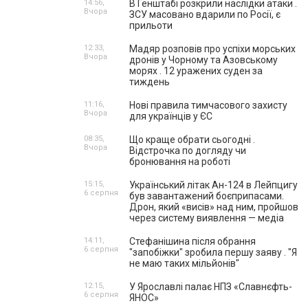
14:56,
В Генштабі розкрили наслідки атаки .
Вчора
ЗСУ масовано вдарили по Росії, є
прильоти
12:33,
Мадяр розповів про успіхи морських
Вчора
дронів у Чорному та Азовському
морях . 12 уражених суден за
тиждень
11:16,
Нові правила тимчасового захисту
Вчора
для українців у ЄС
08:35,
Що краще обрати сьогодні .
Вчора
Відстрочка по догляду чи
бронювання на роботі
15:15,
Український літак Ан-124 в Лейпцигу
6 серпня
був завантажений боєприпасами.
Дрон, який «висів» над ним, пройшов
через систему виявлення — медіа
14:11,
Стефанішина після обрання
6 серпня
"запобіжки" зробила першу заяву . "Я
не маю таких мільйонів"
12:15,
У Ярославлі палає НПЗ «Славнєфть-
6 серпня
ЯНОС»