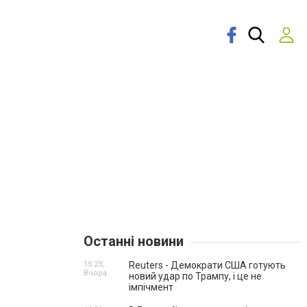
Останні новини
15:23,
Reuters - Демократи США готують
Вчора
новий удар по Трампу, і це не
імпічмент