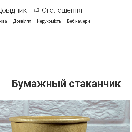
Довідник
Оголошення
кова
Дозвілля
Нерухомість
Веб камери
Бумажный стаканчик