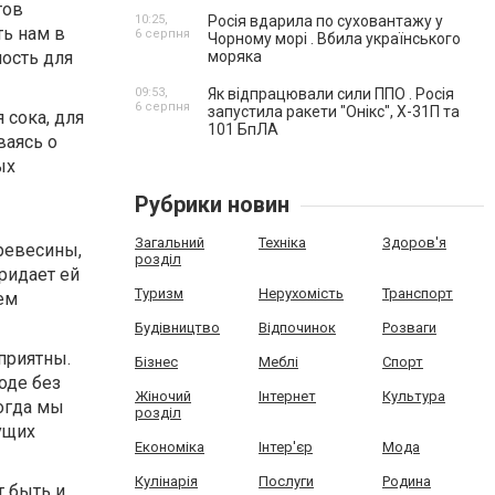
тов
10:25,
Росія вдарила по суховантажу у
ть нам в
6 серпня
Чорному морі . Вбила українського
ость для
моряка
09:53,
Як відпрацювали сили ППО . Росія
6 серпня
запустила ракети "Онікс", Х-31П та
 сока, для
101 БпЛА
ваясь о
ых
Рубрики новин
Загальний
Техніка
Здоров'я
древесины,
розділ
ридает ей
Туризм
Нерухомість
Транспорт
ем
Будівництво
Відпочинок
Розваги
приятны.
Бізнес
Меблі
Спорт
оде без
Жіночий
Інтернет
Культура
огда мы
розділ
ущих
Економіка
Інтер'єр
Мода
Кулінарія
Послуги
Родина
т быть и