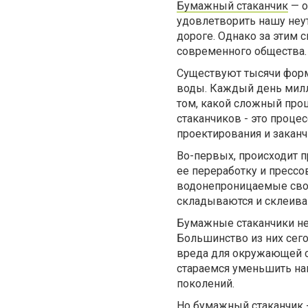
Бумажный стаканчик
— о
удовлетворить нашу неу
дороге. Однако за этим 
современного общества.
Существуют тысячи форм 
воды. Каждый день милл
том, какой сложный про
стаканчиков - это проце
проектирования и заканч
Во-первых, происходит п
ее переработку и прессо
водонепроницаемые свойс
складываются и склеива
Бумажные стаканчики не 
Большинство из них сего
вреда для окружающей с
стараемся уменьшить на
поколений.
Но бумажный стаканчик -