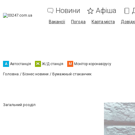
Новини
Афіша
Вакансії
Погода
Карта міста
Довід
А
Автостанція
Ж
Ж/Д станція
М
Монітор коронавірусу
Головна
Бізнес новини
Бумажный стаканчик
Загальний розділ