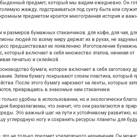
быденный предмет, который мы видим ежедневно. Он го
толимую жажду, подстраиваться под суету быта или служи
скромным предметом кроется многогранная история и важн
и размеров бумажных стаканчиков: для кофе, для чая, для
ионы людей по всему миру держат их в руках, не задумы
цесс предшествовал их появлению. Изготовление бумажн
сс, который включает в себя множество этапов, начиная от
ивая печатью и склейкой.
роизводство бумаги, которое включает в себя заготовку 
вание. Затем бумагу покрывают слоем пластика, который п
тва. После этого бумагу нарезают на ленты, которые зат
ются, превращаясь в знакомые нам стаканчики.
только удобны в использовании, но и экологически благо
дня биоразлагаемы, что значит, что они разлагаются в прир
реды. Это важный шаг на пути к устойчивому развитию, к
шу углеродную ногу и сохранить ресурсы планеты для буд
 это не только предмет утилитарного назначения. Он може