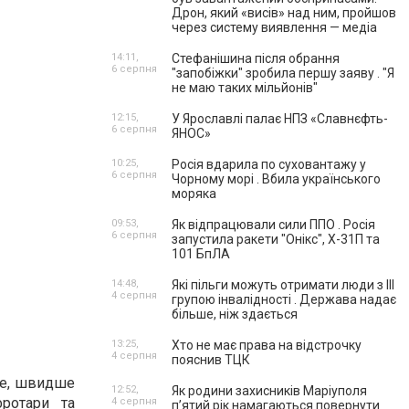
Дрон, який «висів» над ним, пройшов
через систему виявлення — медіа
14:11,
Стефанішина після обрання
6 серпня
"запобіжки" зробила першу заяву . "Я
не маю таких мільйонів"
12:15,
У Ярославлі палає НПЗ «Славнєфть-
6 серпня
ЯНОС»
10:25,
Росія вдарила по суховантажу у
6 серпня
Чорному морі . Вбила українського
моряка
09:53,
Як відпрацювали сили ППО . Росія
6 серпня
запустила ракети "Онікс", Х-31П та
101 БпЛА
14:48,
Які пільги можуть отримати люди з III
4 серпня
групою інвалідності . Держава надає
більше, ніж здається
13:25,
Хто не має права на відстрочку
4 серпня
пояснив ТЦК
ше, швидше
12:52,
Як родини захисників Маріуполя
ротари та
4 серпня
пʼятий рік намагаються повернути