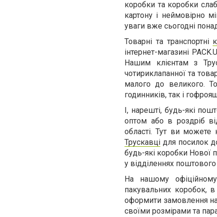
коробки та коробки слаб
картону і неймовірно мі
уваги вже сьогодні пона
Товарні та транспортні
к
інтернет-магазині
PACK
.
Нашим клієнтам з Тру
чотириклапанної та товар
малого до великого. Т
годинників, так і гофроя
І, нарешті, будь-які по
оптом або в роздріб ві
області. Тут ви можете 
Трускавці
для посилок до 
будь-які коробки Нової п
у відділеннях поштового
На нашому офіційному
пакувальних коробок, в
оформити замовлення на 
своїми розмірами та пар