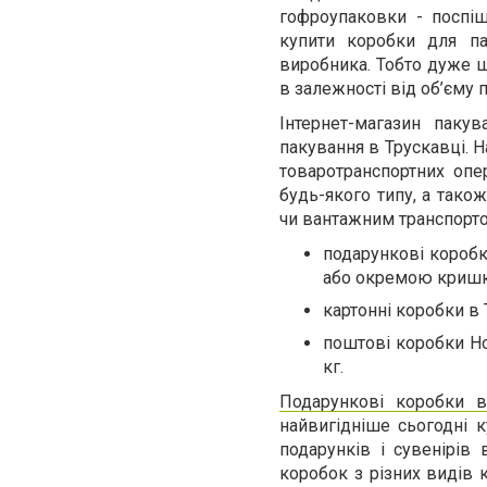
гофроупаковки - поспі
купити коробки для па
виробника. Тобто дуже ш
в залежності від об’єму 
Інтернет-магазин паку
пакування в Трускавці. Н
товаротранспортних опер
будь-якого типу, а тако
чи вантажним транспорт
подарункові коробк
або окремою криш
картонні коробки в 
поштові коробки Но
кг.
Подарункові коробки в
найвигідніше сьогодні к
подарунків і сувенірів
коробок з різних видів 