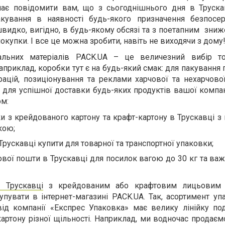
шає повідомити вам, що з сьогоднішнього дня в Труск
кування в наявності будь-якого призначення безпосе
видко, вигідно, в будь-якому обсязі та з поетапним
зниж
покупки. І все це можна зробити, навіть не виходячи з дому
вальних матеріалів
PACK
.
UA
– це величезний вибір то
априклад, коробки тут є на будь-який смак: для пакування 
ацій, позиціонування та реклами харчової та нехарчової
ж для успішної доставки будь-яких продуктів вашої комп
ом:
и з крейдованого картону та крафт-картону в Трускавці з
кою;
Трускавці купити для товарної та транспортної упаковки;
вої пошти в Трускавці для посилок вагою до 30 кг та важ
 Трускавці
з крейдованим або крафтовим лицьовим 
упувати в інтернет-магазині
PACK
.
UA
. Так, асортимент у
 від компанії «Експрес Упаковка» має велику лінійку по
картону різної щільності. Наприклад, ми водночас продаєм