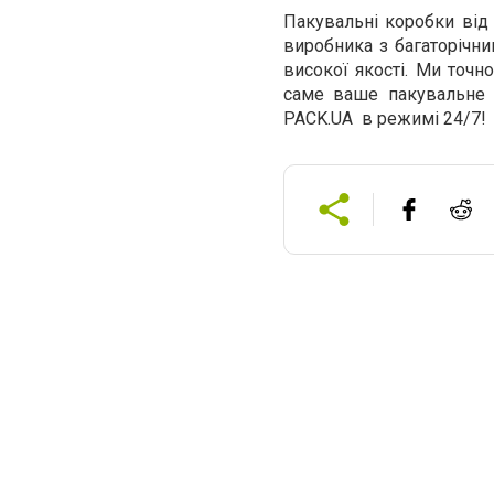
Пакувальні коробки від 
виробника з багаторічни
високої якості. Ми точн
саме ваше пакувальне п
PACK
.
UA
в режимі 24/7!