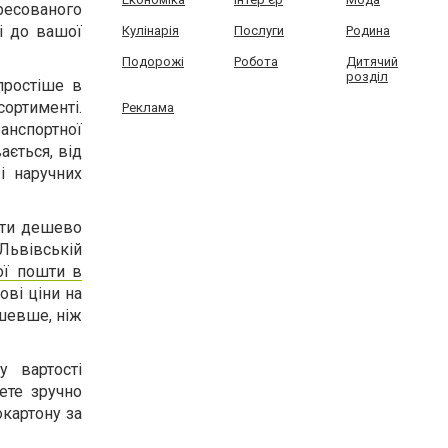
пресованого
зі до вашої
Кулінарія
Послуги
Родина
Подорожі
Робота
Дитячий
розділ
простіше в
ортименті.
Реклама
нспортної
ається, від
і наручних
ити дешево
Львівській
ої пошти в
ові ціни на
шевше, ніж
 вартості
ете зручно
картону за