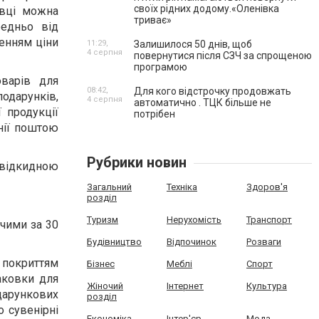
своїх рідних додому.«Оленівка
авці можна
триває»
редньо від
енням ціни
11:29,
Залишилося 50 днів, щоб
4 серпня
повернутися після СЗЧ за спрощеною
!
програмою
варів для
08:42,
Для кого відстрочку продовжать
подарунків,
4 серпня
автоматично . ТЦК більше не
 продукції
потрібен
анії поштою
Рубрики новин
 відкидною
Загальний
Техніка
Здоров'я
розділ
Туризм
Нерухомість
Транспорт
чими за 30
Будівництво
Відпочинок
Розваги
покриттям
Бізнес
Меблі
Спорт
паковки для
Жіночий
Інтернет
Культура
дарункових
розділ
о сувенірні
Економіка
Інтер'єр
Мода