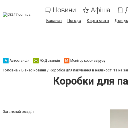
Новини
Афіша
Вакансії
Погода
Карта міста
Довід
А
Автостанція
Ж
Ж/Д станція
М
Монітор коронавірусу
Головна
Бізнес новини
Коробки для пакування в наявності та на з
Коробки для па
Загальний розділ