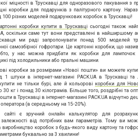
кої міцності в Трускавці для одноразового пакування з 
цні коробки для подарунків з палітурного картону. Нара
д 100 різних моделей подарункових коробок в Трускавці!
артонні коробки купити в Трускавці
сьогодні також най
UA
, оскільки саме тут вони представлені в найширшому ас
скавця ми раді запропонувати понад 500 моделей тра
ної самозбірної гофротари. Це картонні коробки, що назив
обто, у нас можна придбати як коробки для лампочок 
щикі під холодильники або пральні машини.
штові коробки за розмірами «Нової пошти» ви можете куп
д 1 штуки в інтернет-магазині
PACK
.
UA
в Трускавці та 
купити не тільки бурі, але й кольорові
коробки для Нов
30 кг і понад 30 кілограмів. Більше того, роздрібні та опт
ошти в Трускавці в інтернет-магазині
PACK
.
UA
відчутно де
 оператора (в середньому на 15-20%).
 сайті є зручний онлайн калькулятор для розрахунку
 залежності від потрібних вам параметрів. Тому ви мож
виробництво коробок з будь-якого виду картону та гофро
аметрами буквально за 3 хвилини!