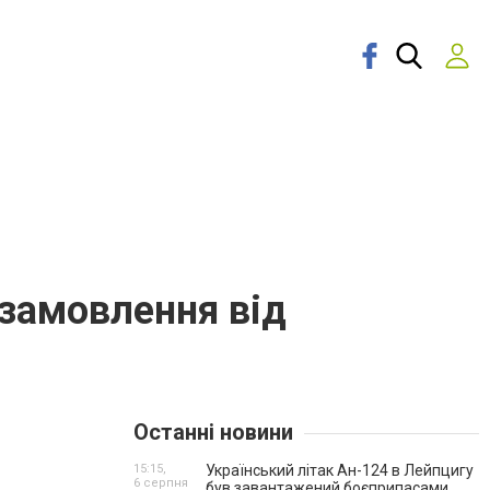
 замовлення від
Останні новини
15:15,
Український літак Ан-124 в Лейпцигу
6 серпня
був завантажений боєприпасами.