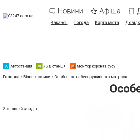
Новини
Афіша
Вакансії
Погода
Карта міста
Довід
А
Автостанція
Ж
Ж/Д станція
М
Монітор коронавірусу
Головна
Бізнес новини
Особенности беспружинного матраса
Особе
Загальний розділ