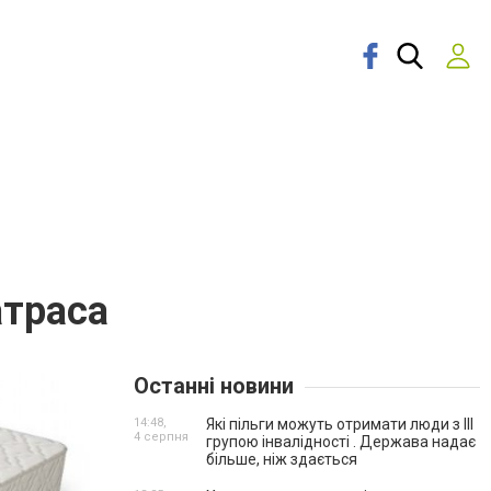
атраса
Останні новини
14:48,
Які пільги можуть отримати люди з III
4 серпня
групою інвалідності . Держава надає
більше, ніж здається