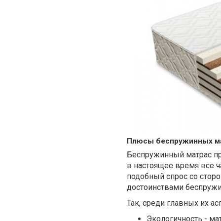
Плюсы беспружинных м
Беспружинный матрас пр
в настоящее время все ч
подобный спрос со стор
достоинствами беспружи
Так, среди главных их а
Экологичность - мат