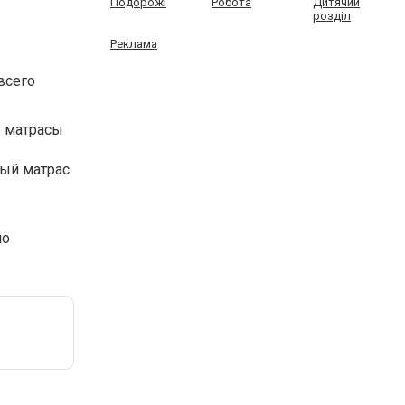
Подорожі
Робота
Дитячий
розділ
Реклама
всего
 матрасы
ный матрас
но