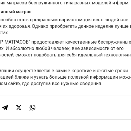
ния матрасов беспружинного типа разных моделей и форм.
жинный матрас
особен стать прекрасным вариантом для всех людей вне
я их здоровья. Однако приобретать данное изделие лучше 
тах.
ИР МАТРАСОВ" предоставляет качественные беспружинные
х. И абсолютно любой человек, вне зависимости от его
остей, сможет подобрать для себя идеальный технологич
пании осуществляется в самые короткие и сжатые сроки.
зацией ближе и узнать больше полезной информации мож
ом сайте, где доступна все нужные сведения.