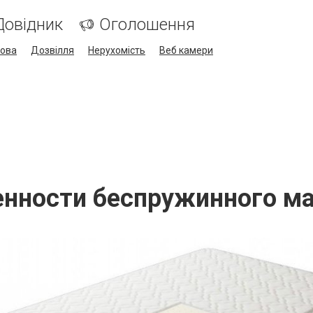
Довідник
Оголошення
кова
Дозвілля
Нерухомість
Веб камери
нности беспружинного м