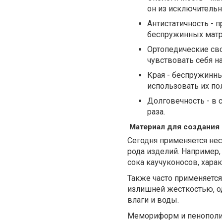
он из исключительн
Антистатичность - 
беспружинных матр
Ортопедические сво
чувствовать себя н
Края - беспружинны
использовать их по
Долговечность - в
раза.
Материал для создания
Сегодня применяется не
рода изделий. Например,
сока каучуконосов, хара
Также часто применяется 
излишней жесткостью, од
влаги и воды.
Мемориформ и пенополиу