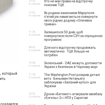
13:25,
Хто не має права на відстрочку
4 серпня
пояснив ТЦК
12:52,
Як родини захисників Маріуполя
4 серпня
пʼятий рік намагаються повернути
своїх рідних додому.«Оленівка
триває»
11:29,
Залишилося 50 днів, щоб
4 серпня
повернутися після СЗЧ за спрощеною
програмою
08:42,
Для кого відстрочку продовжать
4 серпня
автоматично . ТЦК більше не
потрібен
14:08,
Зеленський - ОАЕ можуть допомогти
2 серпня
Україні з безпекою в Чорному морі
, который
11:18,
The Washington Post розкрив деталі
2 серпня
ить
вето . Беньямін Нетаньягу
заблокував «Залізний купол» для
України
10:22,
Дрони «Бегемот» атакували авіабазу
2 серпня
«Енгельс-2» і НПЗ у Саратові
 создается