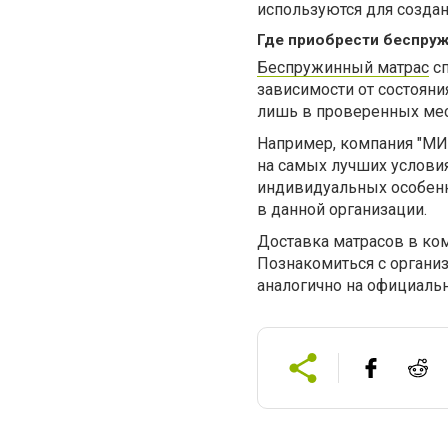
используются для созда
Где приобрести беспру
Беспружинный матрас
сп
зависимости от состояни
лишь в проверенных мес
Например, компания "М
на самых лучших условия
индивидуальных особенн
в данной организации.
Доставка матрасов в ком
Познакомиться с органи
аналогично на официальн