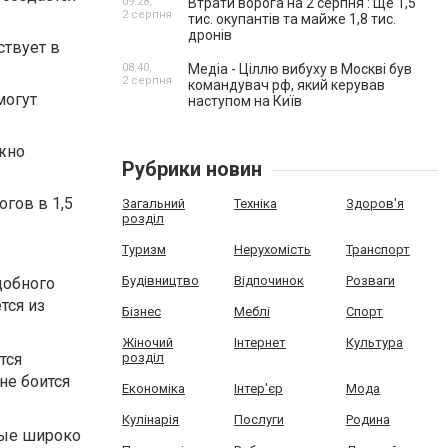
09:28,
Втрати ворога на 2 серпня : Ще 1,5
2 серпня
тис. окупантів та майже 1,8 тис.
дронів
ствует в
08:40,
Медіа - Ціллю вибуху в Москві був
2 серпня
командувач рф, який керував
могут
наступом на Київ
ожно
Рубрики новин
гов в 1,5
Загальний
Техніка
Здоров'я
розділ
Туризм
Нерухомість
Транспорт
Будівництво
Відпочинок
Розваги
добного
тся из
Бізнес
Меблі
Спорт
Жіночий
Інтернет
Культура
тся
розділ
не боится
Економіка
Інтер'єр
Мода
Кулінарія
Послуги
Родина
рые широко