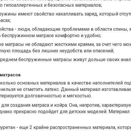
о гипоаллергенных и безопасных материалов;
пружины имеют свойство накапливать заряд, который отсут
асах;
йства - люди, обладающие проблемами в области спины, 
а беспружинном матрасе комфортно и удобно;
е матрасы не обладают жесткими краями, за счет чего м
лную площадь без лишних неудобств или опасений;
 среднем беспружинные матрасы живут дольше своих анало
 матрасов
сколько основных материалов в качестве наполнителей по
 нельзя не отметить латекс. Данный материал изготавливае
ктеризуется долговечностью и мягкостью.
для создания матраса и койра. Она, напротив, характеризуе
нако прекрасно подойдет для детских моделей. Материал 
ретан - еще 2 крайне распространенных материала, кото