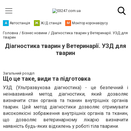
А
Автостанція
Ж
Ж/Д станція
М
Монітор коронавірусу
Головна
Бізнес новини
Діагностика тварин у Ветеринарії. УЗД для
тварин
Діагностика тварин у Ветеринарії. УЗД для
тварин
Загальний розділ
Що це таке, види та підготовка
УЗД (Ультразвукова діагностика) - це безпечний і
неінвазивний метод діагностики, який дозволяє
визначити стан органів та тканин внутрішніх органів
тварин. Цей метод діагностики дозволяє отримувати
високоякісні зображення внутрішніх органів та тканин,
що дозволяє ветеринарному лікарю визначити
наявність будь-яких відхилень у роботі тіла тварини.