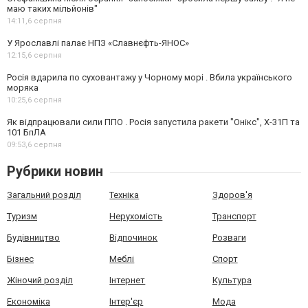
маю таких мільйонів"
14:11,
6 серпня
У Ярославлі палає НПЗ «Славнєфть-ЯНОС»
12:15,
6 серпня
Росія вдарила по суховантажу у Чорному морі . Вбила українського
моряка
10:25,
6 серпня
Як відпрацювали сили ППО . Росія запустила ракети "Онікс", Х-31П та
101 БпЛА
09:53,
6 серпня
Рубрики новин
Загальний розділ
Техніка
Здоров'я
Туризм
Нерухомість
Транспорт
Будівництво
Відпочинок
Розваги
Бізнес
Меблі
Спорт
Жіночий розділ
Інтернет
Культура
Економіка
Інтер'єр
Мода