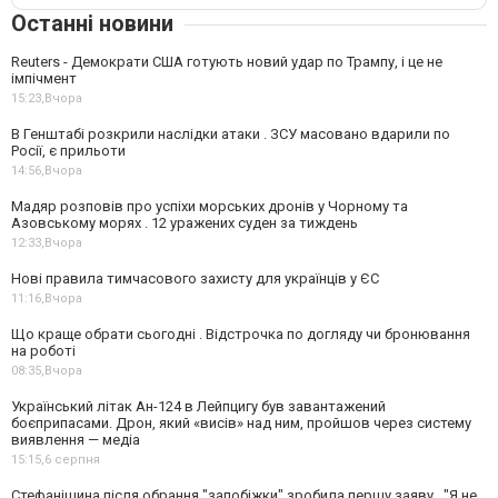
Останні новини
Reuters - Демократи США готують новий удар по Трампу, і це не
імпічмент
15:23,
Вчора
В Генштабі розкрили наслідки атаки . ЗСУ масовано вдарили по
Росії, є прильоти
14:56,
Вчора
Мадяр розповів про успіхи морських дронів у Чорному та
Азовському морях . 12 уражених суден за тиждень
12:33,
Вчора
Нові правила тимчасового захисту для українців у ЄС
11:16,
Вчора
Що краще обрати сьогодні . Відстрочка по догляду чи бронювання
на роботі
08:35,
Вчора
Український літак Ан-124 в Лейпцигу був завантажений
боєприпасами. Дрон, який «висів» над ним, пройшов через систему
виявлення — медіа
15:15,
6 серпня
Стефанішина після обрання "запобіжки" зробила першу заяву . "Я не