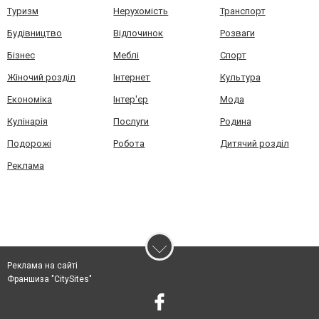
Туризм
Нерухомість
Транспорт
Будівництво
Відпочинок
Розваги
Бізнес
Меблі
Спорт
Жіночий розділ
Інтернет
Культура
Економіка
Інтер'єр
Мода
Кулінарія
Послуги
Родина
Подорожі
Робота
Дитячий розділ
Реклама
Реклама на сайті
Франшиза "CitySites"