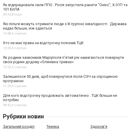
Як відпрацювали сили ППО . Росія запустила ракети "Онікс", Х-31П та
101 БпЛА
09:53,
Вчора
Які пільги можуть отримати люди з III групою інвалідності . Держава
надає більше, ніж здається
14:48,
4 серпня
Хто не має права на відстрочку пояснив ТЦК
13:25,
4 серпня
Як родини захисників Маріуполя пʼятий рік намагаються повернути
своїх рідних додому.«Оленівка триває»
12:52,
4 серпня
Залишилося 50 днів, щоб повернутися після СЗЧ за спрощеною
програмою
11:29,
4 серпня
Для кого відстрочку продовжать автоматично . ТЦК більше не
потрібен
08:42,
4 серпня
Рубрики новин
Загальний розділ
Техніка
Здоров'я