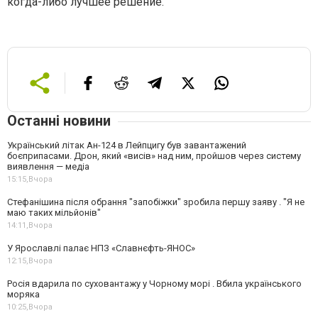
когда-либо лучшее решение.
Останні новини
Український літак Ан-124 в Лейпцигу був завантажений
боєприпасами. Дрон, який «висів» над ним, пройшов через систему
виявлення — медіа
15:15,
Вчора
Стефанішина після обрання "запобіжки" зробила першу заяву . "Я не
маю таких мільйонів"
14:11,
Вчора
У Ярославлі палає НПЗ «Славнєфть-ЯНОС»
12:15,
Вчора
Росія вдарила по суховантажу у Чорному морі . Вбила українського
моряка
10:25,
Вчора