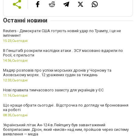
Останні новини
Reuters - Демократи США готують новий удар по Трампу, і це не
імпічмент
15:23,
Сьогодні
В Генштабі розкрили наслідки атаки . ЗСУ масовано вдарили по
Росії, є прильоти
14:56,
Сьогодні
Мадяр розповів про успіхи морських дронів у Чорному та
Азовському морях . 12 уражених суден за тиждень
12:33,
Сьогодні
Нові правила тимчасового захисту для українців у ЄС
11:16,
Сьогодні
Що краще обрати сьогодні . Відстрочка по догляду чи бронювання
на роботі
08:35,
Сьогодні
Український літак Ан-124 в Лейпцигу був завантажений
боєприпасами. Дрон, який «висів» над ним, пройшов через систему
виявлення — медіа