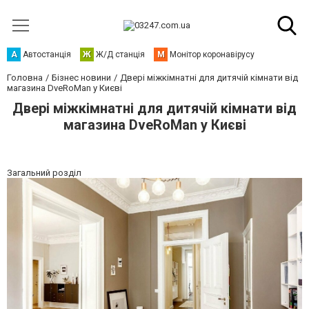
А
Автостанція
Ж
Ж/Д станція
М
Монітор коронавірусу
Головна
Бізнес новини
Двері міжкімнатні для дитячій кімнати від
магазина DveRoMan у Києві
Двері міжкімнатні для дитячій кімнати від
магазина DveRoMan у Києві
Загальний розділ