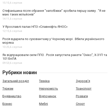
15:15,
6 серпня
Стефанішина після обрання "запобіжки" зробила першу заяву . "Я не
маю таких мільйонів"
14:11,
6 серпня
У Ярославлі палає НПЗ «Славнєфть-ЯНОС»
12:15,
6 серпня
Росія вдарила по суховантажу у Чорному морі . Вбила українського
моряка
10:25,
6 серпня
Як відпрацювали сили ППО . Росія запустила ракети "Онікс", Х-31П та
101 БпЛА
09:53,
6 серпня
Рубрики новин
Загальний розділ
Техніка
Здоров'я
Туризм
Нерухомість
Транспорт
Будівництво
Відпочинок
Розваги
Бізнес
Меблі
Спорт