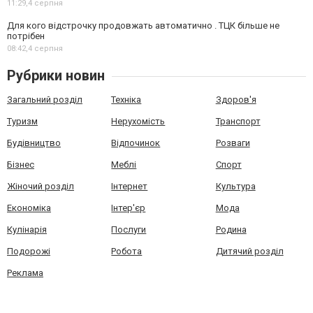
11:29,
4 серпня
Для кого відстрочку продовжать автоматично . ТЦК більше не
потрібен
08:42,
4 серпня
Рубрики новин
Загальний розділ
Техніка
Здоров'я
Туризм
Нерухомість
Транспорт
Будівництво
Відпочинок
Розваги
Бізнес
Меблі
Спорт
Жіночий розділ
Інтернет
Культура
Економіка
Інтер'єр
Мода
Кулінарія
Послуги
Родина
Подорожі
Робота
Дитячий розділ
Реклама