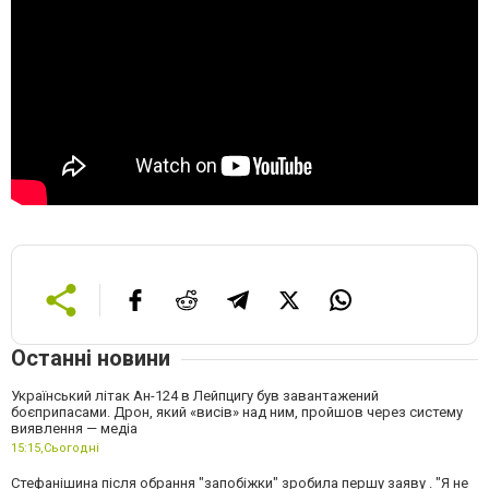
Останні новини
Український літак Ан-124 в Лейпцигу був завантажений
боєприпасами. Дрон, який «висів» над ним, пройшов через систему
виявлення — медіа
15:15,
Сьогодні
Стефанішина після обрання "запобіжки" зробила першу заяву . "Я не