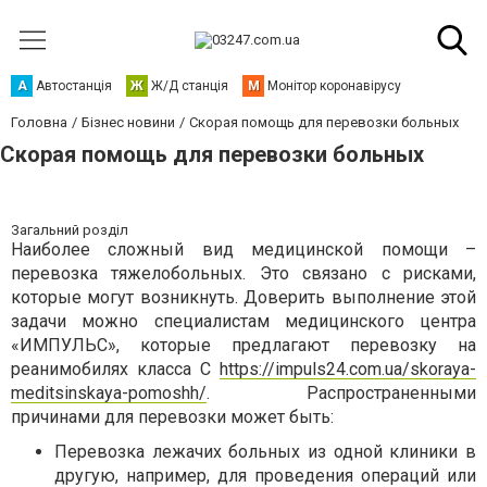
А
Автостанція
Ж
Ж/Д станція
М
Монітор коронавірусу
Головна
Бізнес новини
Скорая помощь для перевозки больных
Скорая помощь для перевозки больных
Загальний розділ
Наиболее сложный вид медицинской помощи –
перевозка тяжелобольных. Это связано с рисками,
которые могут возникнуть. Доверить выполнение этой
задачи можно специалистам медицинского центра
«ИМПУЛЬС», которые предлагают перевозку на
реанимобилях класса С
https://impuls24.com.ua/skoraya-
meditsinskaya-pomoshh/
. Распространенными
причинами для перевозки может быть:
Перевозка лежачих больных из одной клиники в
другую, например, для проведения операций или