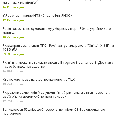
маю таких мільйонів"
14:11,
Сьогодні
У Ярославлі палає НПЗ «Славнєфть-ЯНОС»
12:15,
Сьогодні
Росія вдарила по суховантажу у Чорному морі . Вбила українського
моряка
10:25,
Сьогодні
Як відпрацювали сили ППО . Росія запустила ракети "Онікс", Х-31П та
101 БпЛА
09:53,
Сьогодні
Які пільги можуть отримати люди з III групою інвалідності . Держава
надає більше, ніж здається
14:48,
4 серпня
Хто не має права на відстрочку пояснив ТЦК
13:25,
4 серпня
Як родини захисників Маріуполя пʼятий рік намагаються повернути
своїх рідних додому.«Оленівка триває»
12:52,
4 серпня
Залишилося 50 днів, щоб повернутися після СЗЧ за спрощеною
програмою