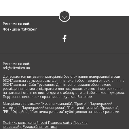
Реклама на сайті
Франшиза "CitySites"
Реклама на сайті:
rek@citysites.ua
Допускається цитування матеріалів без отримання попередньої згоди
03247.com.ua за умови розміщення в тексті обов'язкового посилання на
03247.com.ua - Сайт Трускавця. Для інтернет-видань обов'язкове
розміщення прямого, відкритого для пошукових систем гіперпосилання
на цитовані статті не нижче другого абзацу в тексті або в якості джерела.
Порушення виняткових прав переслідується Законом.
Матеріали з плашками "Новини компаній", "Промо", "Партнерський
матеріал", "Партнерський спецпроєкт", "Політичні новини", "Пресреліз",
"PR", "Офіційно", "Політична реклама" публікуються на правах реклами.
Політика конфіденційності
Правила сайту
Правила
класифайд
Редакційна політика