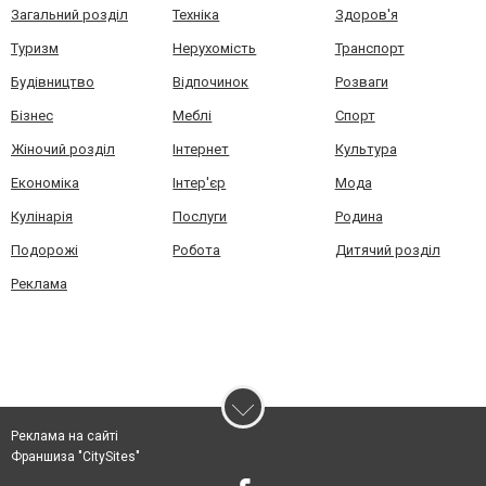
Загальний розділ
Техніка
Здоров'я
Туризм
Нерухомість
Транспорт
Будівництво
Відпочинок
Розваги
Бізнес
Меблі
Спорт
Жіночий розділ
Інтернет
Культура
Економіка
Інтер'єр
Мода
Кулінарія
Послуги
Родина
Подорожі
Робота
Дитячий розділ
Реклама
Реклама на сайті
Франшиза "CitySites"