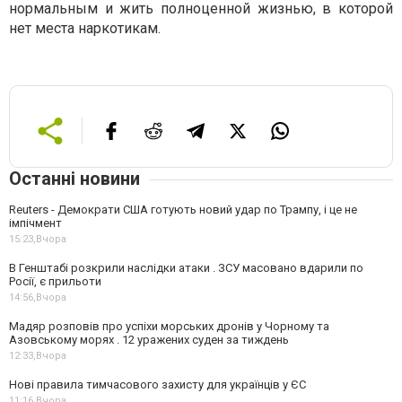
нормальным и жить полноценной жизнью, в которой
нет места наркотикам.
Останні новини
Reuters - Демократи США готують новий удар по Трампу, і це не
імпічмент
15:23,
Вчора
В Генштабі розкрили наслідки атаки . ЗСУ масовано вдарили по
Росії, є прильоти
14:56,
Вчора
Мадяр розповів про успіхи морських дронів у Чорному та
Азовському морях . 12 уражених суден за тиждень
12:33,
Вчора
Нові правила тимчасового захисту для українців у ЄС
11:16,
Вчора