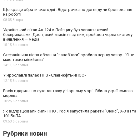
Що краще обрати сьогодні . Відстрочка по догляду чи бронювання
на роботі
08:35,
Вчора
Український літак Ан-124 в Лейпцигу був завантажений
боєприпасами. Дрон, який «висів» над ним, пройшов через систему
виявлення — медіа
15:15,
6 серпня
Стефанішина після обрання "запобіжки" зробила першу заяву . "Я не
маю таких мільйонів"
14:11,
6 серпня
У Ярославлі палає НПЗ «Славнєфть-ЯНОС»
12:15,
6 серпня
Росія вдарила по суховантажу у Чорному морі . Вбила українського
моряка
10:25,
6 серпня
Як відпрацювали сили ППО . Росія запустила ракети "Онікс", Х-31П та
101 БпЛА
09:53,
6 серпня
Рубрики новин