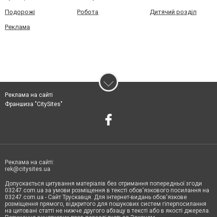
Подорожі
Робота
Дитячий розділ
Реклама
Реклама на сайті
Франшиза "CitySites"
Реклама на сайті:
rek@citysites.ua
Допускається цитування матеріалів без отримання попередньої згоди
03247.com.ua за умови розміщення в тексті обов'язкового посилання на
03247.com.ua - Сайт Трускавця. Для інтернет-видань обов'язкове
розміщення прямого, відкритого для пошукових систем гіперпосилання
на цитовані статті не нижче другого абзацу в тексті або в якості джерела.