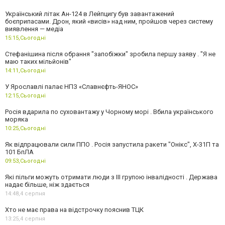
Український літак Ан-124 в Лейпцигу був завантажений
боєприпасами. Дрон, який «висів» над ним, пройшов через систему
виявлення — медіа
15:15,
Сьогодні
Стефанішина після обрання "запобіжки" зробила першу заяву . "Я не
маю таких мільйонів"
14:11,
Сьогодні
У Ярославлі палає НПЗ «Славнєфть-ЯНОС»
12:15,
Сьогодні
Росія вдарила по суховантажу у Чорному морі . Вбила українського
моряка
10:25,
Сьогодні
Як відпрацювали сили ППО . Росія запустила ракети "Онікс", Х-31П та
101 БпЛА
09:53,
Сьогодні
Які пільги можуть отримати люди з III групою інвалідності . Держава
надає більше, ніж здається
14:48,
4 серпня
Хто не має права на відстрочку пояснив ТЦК
13:25,
4 серпня