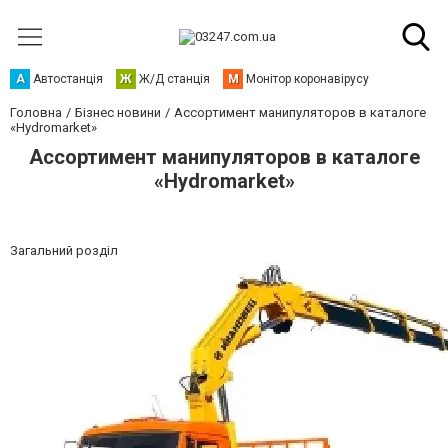
А
Автостанція
Ж
Ж/Д станція
М
Монітор коронавірусу
Головна
Бізнес новини
Ассортимент манипуляторов в каталоге
«Hydromarket»
Ассортимент манипуляторов в каталоге
«Hydromarket»
Загальний розділ