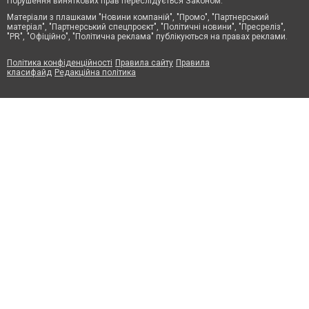
Порушення виняткових прав переслідується Законом.
Матеріали з плашками "Новини компаній", "Промо", "Партнерський
матеріал", "Партнерський спецпроєкт", "Політичні новини", "Пресреліз",
"PR", "Офіційно", "Політична реклама" публікуються на правах реклами.
Політика конфіденційності
Правила сайту
Правила
класифайд
Редакційна політика