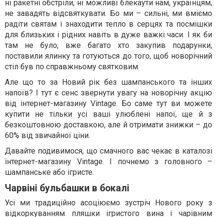
ні ракетні обстріли, ні можливі блекаути нам, українцям,
не завадять відсвяткувати. Бо ми – сильні, ми вміємо
радіти святам і знаходити тепло в серцях та посмішки
для близьких і рідних навіть в дуже важкі часи. І як би
там не було, вже багато хто закупив подарунки,
поставили ялинку та готуються до того, щоб новорічний
стіл був по справжньому святковим.
Але що то за Новий рік без шампанського та інших
напоїв? І тут є сенс звернути увагу на новорічну акцію
від інтернет-магазину Vintage. Бо саме тут ви можете
купити не тільки усі ваші улюблені напої, ще й з
безкоштовною доставкою, але й отримати знижки – до
60% від звичайної ціни.
Давайте подивимося, що смачного вас чекає в каталозі
інтернет-магазину Vintage. І почнемо з головного –
шампанське або ігристе.
Чарвіні бульбашки в бокалі
Усі ми традиційно асоціюємо зустріч Нового року з
відкоркуванням пляшки ігристого вина і чарівним