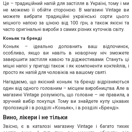
Це – традиційний напій для застілля в Україні, тому і ми
не можемо її обійти стороною. В магазині Vintage ви
можете вибрати традиційні українські сорти цього
міцного напою за ціною від 100 грн, а також якісні та
часто оригінальні вироби з самих різних куточків світу.
Коньяк та бренді
Коньяк – ідеально доповнить ваш відпочинок,
особливо, якщо ви навіть в новорічну ніч зможете
завершити застілля кавою та діджестивами. Стануть ці
міцні напої у пригоді також і як компоненти коктейлів, і
просто як напій для чоловіків на вашому святі.
Нагадаємо, що якісний коньяк та бренді відрізняються
один від одного головним – місцем виробництва. Але в
магазині Vintage розуміють, що головне – не правила, а
зручний вибір покупця. Тому ви знайдете купу цікавих
пропозицій і в розділі «Коньяк», і в розділі «Бренді».
Вино, лікери і не тільки
Звісно, є в каталозі магазину Vintage і багато тихих