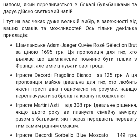
напоєм, який переливається в бокалі бульбашками та
дарує дійсно святковий напій.
І тут на вас чекає дуже великій вибір, в залежності від
ваших смаків та можливостей. Ось тільки декілька
прикладів:
Шампанське Adam-Jaeger Cuvée Rosé Sélection Brut
за ціною 1695 грн. Ця пропозиція для тих, хто
вважає, що шампанське повинно бути тільки з
Франції, але вміє цінувати свої гроші.
Ігристе Decordi Fragolino Bianco –за 125 грн. А ця
пропозиція майже ідеальна для тих, хто любить
якісні ігристі віна і одночасно не розуміє, навіщо
переплачувати за бренд та країну походження.
Ігристе Martini Asti – від 308 грн. Ідеальне рішення,
якщо цього року ви плануєте сімейну вечірку
разом з батьками, які і зараз передають перевагу
тим самим рідним смакам.
Ігристе Decordi Sorbello Blue Moscato – 149 грн.