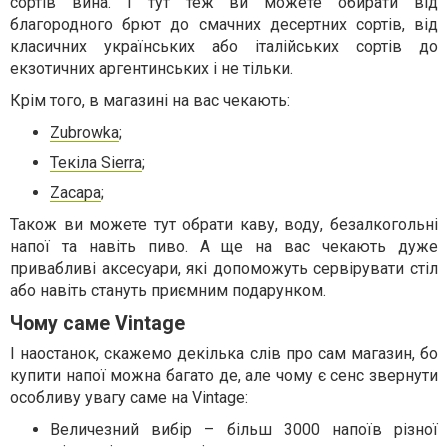
сортів вина. І тут теж ви можете обирати від
благородного брют до смачних десертних сортів, від
класичних українських або італійських сортів до
екзотичних аргентинських і не тільки.
Крім того, в магазині на вас чекають:
Zubrowka
;
Текіла Sierra
;
Zacapa
;
Також ви можете тут обрати каву, воду, безалкогольні
напої та навіть пиво. А ще на вас чекають дуже
привабливі аксесуари, які допоможуть сервірувати стіл
або навіть стануть приємним подарунком.
Чому саме Vintage
І наостанок, скажемо декілька слів про сам магазин, бо
купити напої можна багато де, але чому є сенс звернути
особливу увагу саме на Vintage:
Величезний вибір – більш 3000 напоїв різної