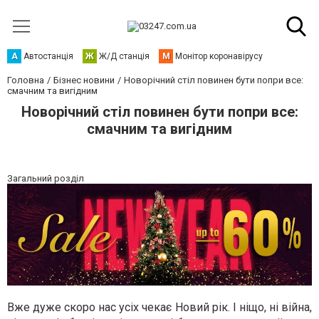
А
Автостанція
Ж
Ж/Д станція
М
Монітор коронавірусу
Головна
Бізнес новини
Новорічний стіл повинен бути попри все:
смачним та вигідним
Новорічний стіл повинен бути попри все:
смачним та вигідним
Загальний розділ
Вже дуже скоро нас усіх чекає Новий рік. І ніщо, ні війна,