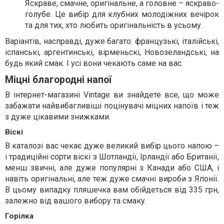
Яскраве, смачне, оригінальне, а головне – яскраво-
голубе. Це вибір для клубних молодіжних вечірок
та для тих, хто любить оригінальність в усьому.
Варіантів, насправді, дуже багато: французькі, італійські,
іспанські, аргентинські, вірменьскі, Новозеландські, на
будь який смак. І усі вони чекають саме на вас.
Міцні благородні напої
В інтернет-магазині Vintage ви знайдете все, що може
забажати найвибагливіші поцінувачі міцних напоїв і теж
з дуже цікавими знижками.
Віскі
В каталозі вас чекає дуже великий вибір цього напою –
і традиційні сорти віскі з Шотландії, Ірландії або Британії,
менш звичні, але дуже популярні з Канади або США, і
навіть оригінальні, але теж дуже смачні вироби з Японії.
В цьому випадку пляшечка вам обійдеться від 335 грн,
залежно від вашого вибору та смаку.
Горілка