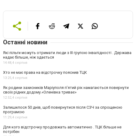
Останні новини
Які пільги можуть отримати люди з III групою інвалідності . Держава
надає більше, ніж здається
14:48,
4 серпня
Хто не має права на відстрочку пояснив ТЦК
13:25,
4 серпня
Як родини захисників Маріуполя пʼятий рік намагаються повернути
своїх рідних додому.«Оленівка триває»
12:52,
4 серпня
Залишилося 50 днів, щоб повернутися після СЗЧ за спрощеною
програмою
11:29,
4 серпня
Для кого відстрочку продовжать автоматично . ТЦК більше не
потрібен