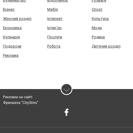
Будівництво
Відпочинок
Розваги
Бізнес
Меблі
Спорт
Жіночий розділ
Інтернет
Культура
Економіка
Інтер'єр
Мода
Кулінарія
Послуги
Родина
Подорожі
Робота
Дитячий розділ
Реклама
Реклама на сайті
Франшиза "CitySites"