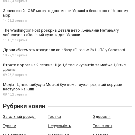
08:42,
4 серпня
Зеленський - ОАЕ можуть допомогти Україні з безпекою в Чорному
морі
14:08,
2 серпня
The Washington Post розкрив деталі вето . Беньямін Нетаньягу
заблокував «Залізний купол» для України
11:18,
2 серпня
Дрони «Бегемот» атакували авіабазу «Енгельс-2» і НПЗ у Саратові
10:22,
2 серпня
Втрати ворога на 2 серпня : Ще 1,5 тис. окупантів та майже 1,8 тис.
дронів
09:28,
2 серпня
Медіа - Ціллю вибуху в Москві був командувач рф, який керував
наступом на Київ
08:40,
2 серпня
Рубрики новин
Загальний розділ
Техніка
Здоров'я
Туризм
Нерухомість
Транспорт