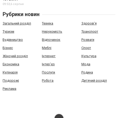
09:53,
6 серпня
Рубрики новин
Загальний розділ
Техніка
Здоров'я
Туризм
Нерухомість
Транспорт
Будівництво
Відпочинок
Розваги
Бізнес
Меблі
Спорт
Жіночий розділ
Інтернет
Культура
Економіка
Інтер'єр
Мода
Кулінарія
Послуги
Родина
Подорожі
Робота
Дитячий розділ
Реклама