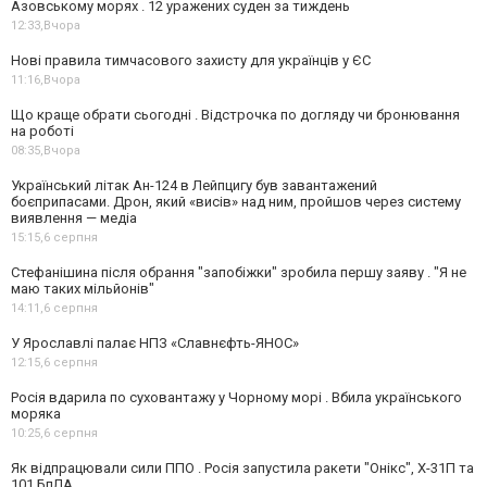
Азовському морях . 12 уражених суден за тиждень
12:33,
Вчора
Нові правила тимчасового захисту для українців у ЄС
11:16,
Вчора
Що краще обрати сьогодні . Відстрочка по догляду чи бронювання
на роботі
08:35,
Вчора
Український літак Ан-124 в Лейпцигу був завантажений
боєприпасами. Дрон, який «висів» над ним, пройшов через систему
виявлення — медіа
15:15,
6 серпня
Стефанішина після обрання "запобіжки" зробила першу заяву . "Я не
маю таких мільйонів"
14:11,
6 серпня
У Ярославлі палає НПЗ «Славнєфть-ЯНОС»
12:15,
6 серпня
Росія вдарила по суховантажу у Чорному морі . Вбила українського
моряка
10:25,
6 серпня
Як відпрацювали сили ППО . Росія запустила ракети "Онікс", Х-31П та
101 БпЛА