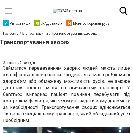
А
Автостанція
Ж
Ж/Д станція
М
Монітор коронавірусу
Головна
Бізнес новини
Транспортування хворих
Транспортування хворих
Загальний розділ
Займатися перевезенням хворих людей мають лише
кваліфіковані спеціалісти. Людина, яка має проблеми зі
здоров'ям або обмежену можливість рухів, не зможе
дістатися іншого міста на звичайному транспорті. У
багатьох випадках пацієнт повинен перебувати під
контролем фахівців, які зможуть надати йому допомогу
за необхідності.
Транспортування хворих
здійснюється
лише на спеціальному транспорті, який обладнаний усім
необхідним.