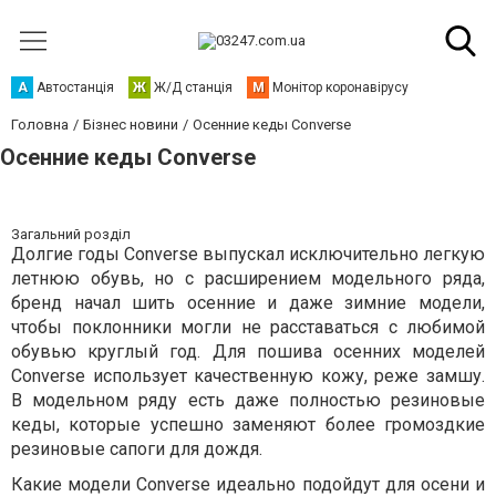
А
Автостанція
Ж
Ж/Д станція
М
Монітор коронавірусу
Головна
Бізнес новини
Осенние кеды Converse
Осенние кеды Converse
Загальний розділ
Долгие годы Converse выпускал исключительно легкую
летнюю обувь, но с расширением модельного ряда,
бренд начал шить осенние и даже зимние модели,
чтобы поклонники могли не расставаться с любимой
обувью круглый год. Для пошива осенних моделей
Converse использует качественную кожу, реже замшу.
В модельном ряду есть даже полностью резиновые
кеды, которые успешно заменяют более громоздкие
резиновые сапоги для дождя.
Какие модели Converse идеально подойдут для осени и