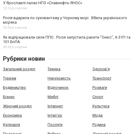
У Ярославлі палає НПЗ «Славнєфть-ЯНОС»
12:15,
6 серпня
Росія вдарила по суховантажу у Чорному морі . Вбила українського
моряка
10:25,
6 серпня
Як відпрацювали сили ППО . Росія запустила ракети "Онікс", Х-31П та
101 БпЛА
09:53,
6 серпня
Рубрики новин
Загальний розділ
Техніка
Здоров'я
Туризм
Нерухомість
Транспорт
Будівництво
Відпочинок
Розваги
Бізнес
Меблі
Спорт
Жіночий розділ
Інтернет
Культура
Економіка
Інтер'єр
Мода
Кулінарія
Послуги
Родина
Подорожі
Робота
Дитячий розділ