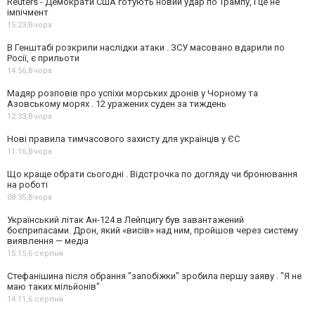
Reuters - Демократи США готують новий удар по Трампу, і це не
імпічмент
15:23,
Вчора
В Генштабі розкрили наслідки атаки . ЗСУ масовано вдарили по
Росії, є прильоти
14:56,
Вчора
Мадяр розповів про успіхи морських дронів у Чорному та
Азовському морях . 12 уражених суден за тиждень
12:33,
Вчора
Нові правила тимчасового захисту для українців у ЄС
11:16,
Вчора
Що краще обрати сьогодні . Відстрочка по догляду чи бронювання
на роботі
08:35,
Вчора
Український літак Ан-124 в Лейпцигу був завантажений
боєприпасами. Дрон, який «висів» над ним, пройшов через систему
виявлення — медіа
15:15,
6 серпня
Стефанішина після обрання "запобіжки" зробила першу заяву . "Я не
маю таких мільйонів"
14:11,
6 серпня