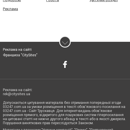
Реклама
Реклама на сайті
Франшиза "CitySites"
Реклама на сайті:
rek@citysites.ua
Допускається цитування матеріалів без отримання попередньої згоди
03247.com.ua за умови розміщення в тексті обов'язкового посилання на
03247.com.ua - Сайт Трускавця. Для інтернет-видань обов'язкове
розміщення прямого, відкритого для пошукових систем гіперпосилання
на цитовані статті не нижче другого абзацу в тексті або в якості джерела.
Порушення виняткових прав переслідується Законом.