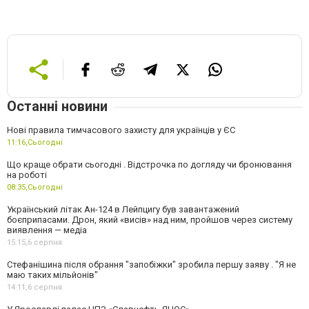
Останні новини
Нові правила тимчасового захисту для українців у ЄС
11:16,
Сьогодні
Що краще обрати сьогодні . Відстрочка по догляду чи бронювання
на роботі
08:35,
Сьогодні
Український літак Ан-124 в Лейпцигу був завантажений
боєприпасами. Дрон, який «висів» над ним, пройшов через систему
виявлення — медіа
15:15,
6 серпня
Стефанішина після обрання "запобіжки" зробила першу заяву . "Я не
маю таких мільйонів"
14:11,
6 серпня