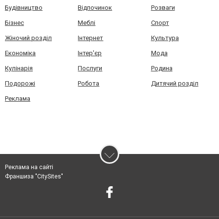
Будівництво
Відпочинок
Розваги
Бізнес
Меблі
Спорт
Жіночий розділ
Інтернет
Культура
Економіка
Інтер'єр
Мода
Кулінарія
Послуги
Родина
Подорожі
Робота
Дитячий розділ
Реклама
Реклама на сайті
Франшиза "CitySites"