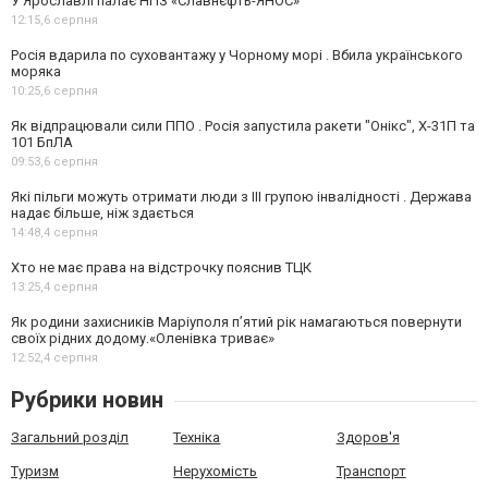
У Ярославлі палає НПЗ «Славнєфть-ЯНОС»
12:15,
6 серпня
Росія вдарила по суховантажу у Чорному морі . Вбила українського
моряка
10:25,
6 серпня
Як відпрацювали сили ППО . Росія запустила ракети "Онікс", Х-31П та
101 БпЛА
09:53,
6 серпня
Які пільги можуть отримати люди з III групою інвалідності . Держава
надає більше, ніж здається
14:48,
4 серпня
Хто не має права на відстрочку пояснив ТЦК
13:25,
4 серпня
Як родини захисників Маріуполя пʼятий рік намагаються повернути
своїх рідних додому.«Оленівка триває»
12:52,
4 серпня
Рубрики новин
Загальний розділ
Техніка
Здоров'я
Туризм
Нерухомість
Транспорт