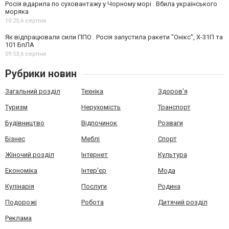
Росія вдарила по суховантажу у Чорному морі . Вбила українського
моряка
10:25,
6 серпня
Як відпрацювали сили ППО . Росія запустила ракети "Онікс", Х-31П та
101 БпЛА
09:53,
6 серпня
Рубрики новин
Загальний розділ
Техніка
Здоров'я
Туризм
Нерухомість
Транспорт
Будівництво
Відпочинок
Розваги
Бізнес
Меблі
Спорт
Жіночий розділ
Інтернет
Культура
Економіка
Інтер'єр
Мода
Кулінарія
Послуги
Родина
Подорожі
Робота
Дитячий розділ
Реклама