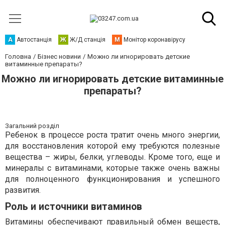
А
Автостанція
Ж
Ж/Д станція
М
Монітор коронавірусу
Головна
Бізнес новини
Можно ли игнорировать детские
витаминные препараты?
Можно ли игнорировать детские витаминные
препараты?
Загальний розділ
Ребенок в процессе роста тратит очень много энергии,
для восстановления которой ему требуются полезные
вещества – жиры, белки, углеводы. Кроме того, еще и
минералы с витаминами, которые также очень важны
для полноценного функционирования и успешного
развития.
Роль и источники витаминов
Витамины обеспечивают правильный обмен веществ,