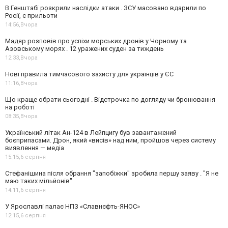
В Генштабі розкрили наслідки атаки . ЗСУ масовано вдарили по
Росії, є прильоти
14:56,
Вчора
Мадяр розповів про успіхи морських дронів у Чорному та
Азовському морях . 12 уражених суден за тиждень
12:33,
Вчора
Нові правила тимчасового захисту для українців у ЄС
11:16,
Вчора
Що краще обрати сьогодні . Відстрочка по догляду чи бронювання
на роботі
08:35,
Вчора
Український літак Ан-124 в Лейпцигу був завантажений
боєприпасами. Дрон, який «висів» над ним, пройшов через систему
виявлення — медіа
15:15,
6 серпня
Стефанішина після обрання "запобіжки" зробила першу заяву . "Я не
маю таких мільйонів"
14:11,
6 серпня
У Ярославлі палає НПЗ «Славнєфть-ЯНОС»
12:15,
6 серпня