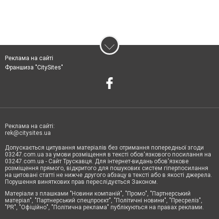
Реклама на сайті
Франшиза "CitySites"
Реклама на сайті:
rek@citysites.ua
Допускається цитування матеріалів без отримання попередньої згоди
03247.com.ua за умови розміщення в тексті обов'язкового посилання на
03247.com.ua - Сайт Трускавця. Для інтернет-видань обов'язкове
розміщення прямого, відкритого для пошукових систем гіперпосилання
на цитовані статті не нижче другого абзацу в тексті або в якості джерела.
Порушення виняткових прав переслідується Законом.
Матеріали з плашками "Новини компаній", "Промо", "Партнерський
матеріал", "Партнерський спецпроєкт", "Політичні новини", "Пресреліз",
"PR", "Офіційно", "Політична реклама" публікуються на правах реклами.