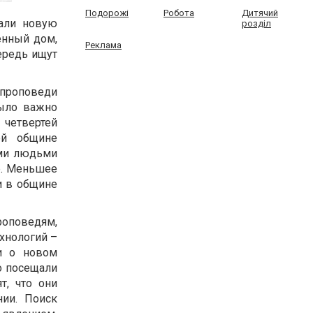
Подорожі
Робота
Дитячий
али новую
розділ
енный дом,
Реклама
ередь ищут
 проповеди
было важно
 четвертей
ой общине
ими людьми
р. Меньшее
и в общине
роповедям,
хнологий –
и о новом
о посещали
т, что они
ии. Поиск