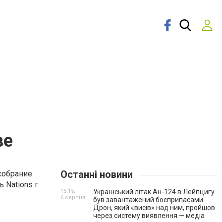
ве
Останні новини
собрание
ь
Nations г.
15:15,
Український літак Ан-124 в Лейпцигу
6 серпня
був завантажений боєприпасами.
Дрон, який «висів» над ним, пройшов
через систему виявлення — медіа