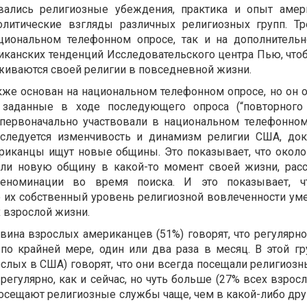
ались религиозные убеждения, практика и опыт амер
литические взгляды различных религиозных групп. Тр
циональном телефонном опросе, так и на дополнитель
иканских тенденций Исследовательского центра Пью, чтоб
иваются своей религии в повседневной жизни.
кже основан на национальном телефонном опросе, но он о
заданные в ходе последующего опроса (“повторного 
 первоначально участвовали в национальном телефонном
следуется изменчивость и динамизм религии США, док
ериканцы ищут новые общины. Это показывает, что окол
али новую общину в какой-то момент своей жизни, рас
еноминации во время поиска. И это показывает, ч
о их собственный уровень религиозной вовлеченности ум
 взрослой жизни.
вина взрослых американцев (51%) говорят, что регулярн
о крайней мере, один или два раза в месяц. В этой гр
ослых в США) говорят, что они всегда посещали религиоз
регулярно, как и сейчас, но чуть больше (27% всех взро
 посещают религиозные службы чаще, чем в какой-либо др