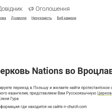
Довідник
Оголошення
кова
Дозвілля
Нерухомість
Веб камери
ерковь Nations во Вроцла
ируете переезд в Польшу и желаете найти протестантское 
ного евангелия, представляем Вам Русскоязычную
Церков
Еленя Гура.
формация где находится на сайте n-church.com