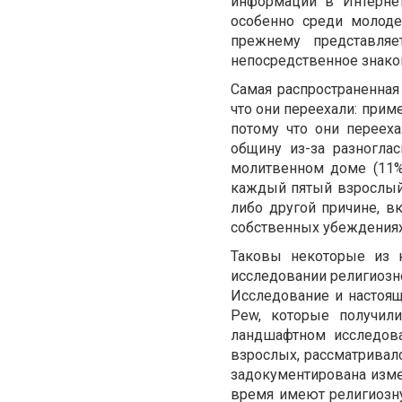
информации в Интернет
особенно среди молоде
прежнему представляе
непосредственное знако
Самая распространенная
что они переехали: прим
потому что они переех
общину из-за разногл
молитвенном доме (11%
каждый пятый взрослый 
либо другой причине, 
собственных убеждениях
Таковы некоторые из 
исследовании религиоз
Исследование и настоя
Pew, которые получили
ландшафтном исследова
взрослых, рассматривал
задокументирована изме
время имеют религиозну