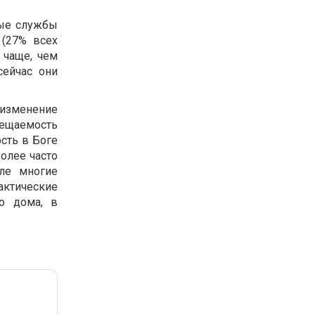
ные службы
 (27% всех
 чаще, чем
сейчас они
 изменение
сещаемость
ость в Боге
более часто
ле многие
актические
го дома, в