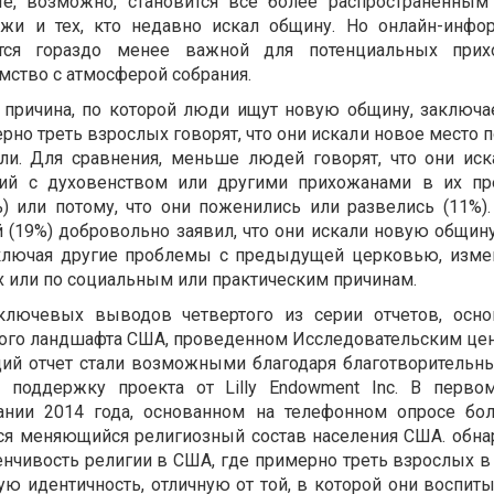
е, возможно, становится все более распространенным
жи и тех, кто недавно искал общину. Но онлайн-инфо
тся гораздо менее важной для потенциальных прих
мство с атмосферой собрания.
 причина, по которой люди ищут новую общину, заключае
ерно треть взрослых говорят, что они искали новое место 
али. Для сравнения, меньше людей говорят, что они ис
асий с духовенством или другими прихожанами в их п
) или потому, что они поженились или развелись (11%)
(19%) добровольно заявил, что они искали новую общину
включая другие проблемы с предыдущей церковью, изме
 или по социальным или практическим причинам.
ключевых выводов четвертого из серии отчетов, осно
ного ландшафта США, проведенном Исследовательским це
щий отчет стали возможными благодаря благотворитель
 поддержку проекта от Lilly Endowment Inc. В перво
нии 2014 года, основанном на телефонном опросе бо
ся меняющийся религиозный состав населения США. обна
нчивость религии в США, где примерно треть взрослых в
ю идентичность, отличную от той, в которой они воспиты