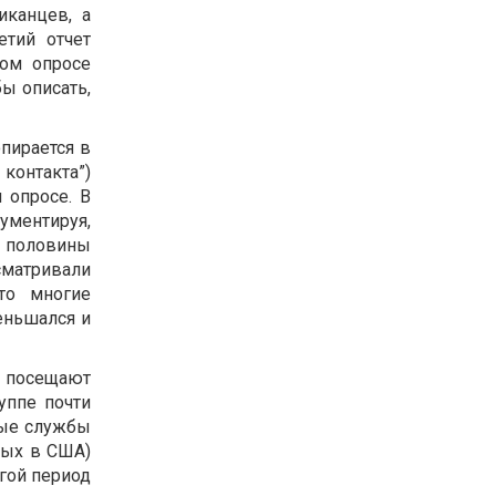
иканцев, а
етий отчет
ном опросе
ы описать,
пирается в
контакта”)
 опросе. В
ументируя,
о половины
сматривали
то многие
еньшался и
о посещают
уппе почти
ные службы
слых в США)
угой период