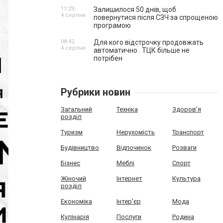
11:29,
Залишилося 50 днів, щоб
4 серпня
повернутися після СЗЧ за спрощеною
програмою
08:42,
Для кого відстрочку продовжать
4 серпня
автоматично . ТЦК більше не
потрібен
Рубрики новин
Загальний
Техніка
Здоров'я
розділ
Туризм
Нерухомість
Транспорт
Будівництво
Відпочинок
Розваги
Бізнес
Меблі
Спорт
Жіночий
Інтернет
Культура
розділ
Економіка
Інтер'єр
Мода
Кулінарія
Послуги
Родина