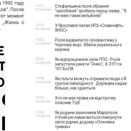
 1992 году
14:11,
Стефанішина після обрання
ов”. После
6 серпня
"запобіжки" зробила першу заяву . "Я
тот момент
не маю таких мільйонів"
е „Жизнь с
12:15,
У Ярославлі палає НПЗ «Славнєфть-
…
6 серпня
ЯНОС»
10:25,
Росія вдарила по суховантажу у
6 серпня
Чорному морі . Вбила українського
моряка
09:53,
Як відпрацювали сили ППО . Росія
6 серпня
запустила ракети "Онікс", Х-31П та
101 БпЛА
14:48,
Які пільги можуть отримати люди з III
4 серпня
групою інвалідності . Держава надає
більше, ніж здається
13:25,
Хто не має права на відстрочку
4 серпня
пояснив ТЦК
12:52,
Як родини захисників Маріуполя
4 серпня
пʼятий рік намагаються повернути
своїх рідних додому.«Оленівка
триває»