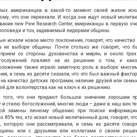
лых американцев в какой-то момент своей жизни иск
тому, что они переехали. И когда они ищут новый молитв
вание new Pew Research Center, американцы в первую оч
проповеди и тон, задаваемый лидерами общины.
е искали новое место поклонения, говорят, что качество
 их выборе общины. Почти столько же говорят, что 
прием со стороны духовенства и мирян, и около трех
богослужений повлиял на их решение о том, к как
положение также играло заметную роль в выборе мног
ия, и семь из десяти сказали, что это был важный факто
на качество детских программ, наличие друзей или семь
й для волонтерства как на ключ к их решению.
е того, что они придают большое значение хорошим п
 и стилю богослужений, многие люди – даже в наш век те
акой замены личному общению при поиске информаци
 85% тех, кто искал новый молитвенный дом, говорят, чт
, которую они рассматривали, и семь из десяти говоря
бщины или с друзьями или коллегами о своем решен