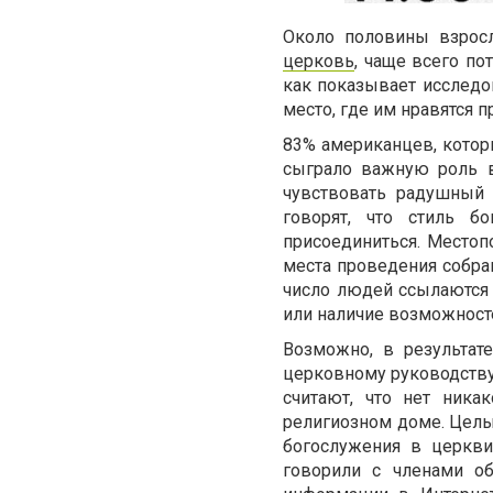
Около половины взрос
церковь
, чаще всего по
как показывает исследо
место, где им нравятся 
83% американцев, которы
сыграло важную роль в
чувствовать радушный 
говорят, что стиль 
присоединиться. Место
места проведения собран
число людей ссылаются 
или наличие возможносте
Возможно, в результат
церковному руководству
считают, что нет ник
религиозном доме. Целых
богослужения в церкви
говорили с членами о