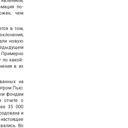
 явлением,
рмация по-
ожан, чем
тся в том,
поклонения,
кали новую
редыдущем
. Примерно
 по какой-
нения в их
ванных на
нтром Пью.
ным фондам
м отчете о
лее 35 000
родована и
 настоящее
вались. Во