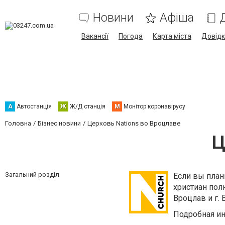
Новини
Афіша
Вакансії
Погода
Карта міста
Довід
А
Автостанція
Ж
Ж/Д станція
М
Монітор коронавірусу
Головна
Бізнес новини
Церковь Nations во Вроцлаве
Ц
Загальний розділ
Если вы план
христиан пол
Вроцлав и г. 
Подробная ин