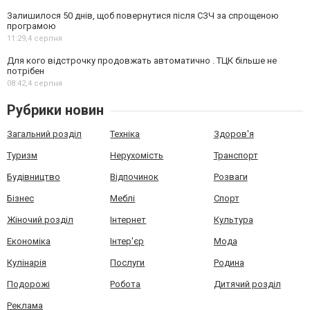
Залишилося 50 днів, щоб повернутися після СЗЧ за спрощеною
програмою
11:29,
4 серпня
Для кого відстрочку продовжать автоматично . ТЦК більше не
потрібен
08:42,
4 серпня
Рубрики новин
Загальний розділ
Техніка
Здоров'я
Туризм
Нерухомість
Транспорт
Будівництво
Відпочинок
Розваги
Бізнес
Меблі
Спорт
Жіночий розділ
Інтернет
Культура
Економіка
Інтер'єр
Мода
Кулінарія
Послуги
Родина
Подорожі
Робота
Дитячий розділ
Реклама