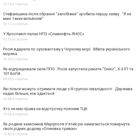
15:15,
6 серпня
Стефанішина після обрання "запобіжки" зробила першу заяву . "Я не
маю таких мільйонів"
14:11,
6 серпня
У Ярославлі палає НПЗ «Славнєфть-ЯНОС»
12:15,
6 серпня
Росія вдарила по суховантажу у Чорному морі . Вбила українського
моряка
10:25,
6 серпня
Як відпрацювали сили ППО . Росія запустила ракети "Онікс", Х-31П та
101 БпЛА
09:53,
6 серпня
Які пільги можуть отримати люди з III групою інвалідності . Держава
надає більше, ніж здається
14:48,
4 серпня
Хто не має права на відстрочку пояснив ТЦК
13:25,
4 серпня
Як родини захисників Маріуполя пʼятий рік намагаються повернути
своїх рідних додому.«Оленівка триває»
12:52,
4 серпня