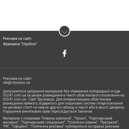
Реклама на сайті
Франшиза "CitySites"
Реклама на сайті:
rek@citysites.ua
Допускається цитування матеріалів без отримання попередньої згоди
03247.com.ua за умови розміщення в тексті обов'язкового посилання на
03247.com.ua - Сайт Трускавця. Для інтернет-видань обов'язкове
розміщення прямого, відкритого для пошукових систем гіперпосилання
на цитовані статті не нижче другого абзацу в тексті або в якості джерела.
Порушення виняткових прав переслідується Законом.
Матеріали з плашками "Новини компаній", "Промо", "Партнерський
матеріал", "Партнерський спецпроєкт", "Політичні новини", "Пресреліз",
"PR", "Офіційно", "Політична реклама" публікуються на правах реклами.