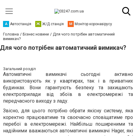
А
Автостанція
Ж
Ж/Д станція
М
Монітор коронавірусу
Головна
Бізнес новини
Для чого потрібен автоматичний
вимикач?
Для чого потрібен автоматичний вимикач?
Загальний розділ
Автоматичні вимикачі сьогодні активно
використовують як у квартирах, так і в приватних
будинках. Вони гарантують безпеку та захищають
електроприлади від збоїв в електромережі та
передчасного виходу з ладу.
Звісно, для цього потрібно обрати якісну систему, яка
коректно працюватиме та своєчасно сповіщатиме про
перебої в електромережі. Найбільш поширеними та
надійними вважаються автоматичні вимикачі Hager, які