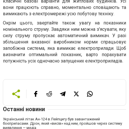
класичні базові варіанти для житлових будинків. Усі
вони працюють справно, моментально сповіщають та
вимикають з електромережі усю побутову техніку.
Окрім цього, звертайте також увагу на показники
номінального струму. Завдяки ним можна з'ясувати, яку
силу струму пропускає автоматичний вимикач. У разі
збільшення вказаної виробником норми спрацьовує
запобіжна система, яка вимикає електроприлади. Щоб
визначити оптимальний показник, варто порахувати
потужність усіх одночасно запущених електроприладів.
Останні новини
Український літак Ан-124 в Лейпцигу був завантажений
боєприпасами. Дрон, який «висів» над ним, пройшов через систему
виявлення — медіа