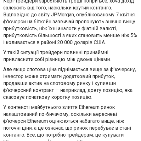
Кері-трейдери заробляють гроші попри все, хоча дохід
залежить від того, наскільки крутий контанго.
Відповідно до звіту JPMorgan, опублікованому 7 квітня,
ф'ючерси на біткойн зазвичай пропонують значно вищу
прибутковість, ніж їхні аналоги у фіатній валюті,
прибутковість більшості з яких становить менше ніж 5%
і коливається в районі 20 000 доларів США.
У такій ситуації трейдери повинні принаймні
привласнити собі різницю між двома цінами.
Але якщо спотова ціна піднімається вище за ф'ючерсну,
інвестор може отримати додатковий прибуток,
продавши актив на спотовому ринку і купивши
ф'ючерсний контракт — наприклад, довгу позицію, яка
скасовує початкову коротку позицію.
У контексті майбутнього злиття Ethereum ринок
налаштований по-бичачому, оскільки вересневі
ф'ючерси Ethereum оцінюються набагато вище, ніж
поточні ціни, а це означає, що ринок перебуває в стані
контанго. Все, що потрібно трейдерам, це купувати