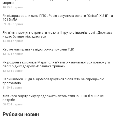
моряка
10:25,
6 серпня
Як відпрацювали сили ППО . Росія запустила ракети "Онікс", Х-31П та
101 БпЛА
09:53,
6 серпня
Які пільги можуть отримати люди з III групою інвалідності . Держава
надає більше, ніж здається
14:48,
4 серпня
Хто не має права на відстрочку пояснив ТЦК
13:25,
4 серпня
Як родини захисників Маріуполя пʼятий рік намагаються повернути
своїх рідних додому.«Оленівка триває»
12:52,
4 серпня
Залишилося 50 днів, щоб повернутися після СЗЧ за спрощеною
програмою
11:29,
4 серпня
Для кого відстрочку продовжать автоматично . ТЦК більше не
потрібен
08:42,
4 серпня
Рубрики новин