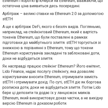
Ethereum і короткі ф'ючерси на Ethereum, вважаючи, що
остаточна ціна виявиться десь посередині.
Арбітраж – великі ставки на Ethereum 2.0 за допомогою
stETH
А ще є арбітраж DeFi, якого є безліч видів. Погляньмо,
наприклад, на стейкінговий Ethereum, який є вартість
токенів Ethereum, що були поставлені в рамках
підготовки до майбутнього злиття. stETH торгується зі
знижкою в порівнянні з Ethereum, тому що токени
Ethereum користувачів закладені та заблоковані доти,
доки не відбудеться злиття.
Як насправді працює стейкінг Ethereum? Його емітент,
Lido Finance, надає послугу стейкінгу, яка дозволяє
користувачам вносити Ethereum, отримувати замість
stETH і отримувати дохід. По суті, stETH діє як боргова
розписка доти, доки не відбудеться злиття. Потім Lido
бере ці депозити та додає їх у ланцюжок маяків
Ethereum, який використовує доказ частки, а не вихідну
версію Ethereum із доказом роботи.