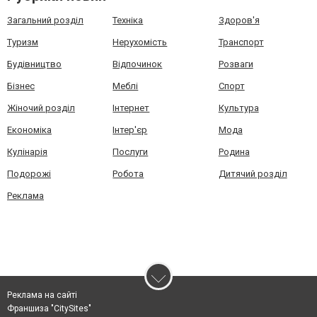
Загальний розділ
Техніка
Здоров'я
Туризм
Нерухомість
Транспорт
Будівництво
Відпочинок
Розваги
Бізнес
Меблі
Спорт
Жіночий розділ
Інтернет
Культура
Економіка
Інтер'єр
Мода
Кулінарія
Послуги
Родина
Подорожі
Робота
Дитячий розділ
Реклама
Реклама на сайті
Франшиза "CitySites"