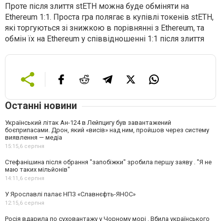
Проте після злиття stETH можна буде обміняти на
Ethereum 1:1. Проста гра полягає в купівлі токенів stETH,
які торгуються зі знижкою в порівнянні з Ethereum, та
обмін їх на Ethereum у співвідношенні 1:1 після злиття
Останні новини
Український літак Ан-124 в Лейпцигу був завантажений
боєприпасами. Дрон, який «висів» над ним, пройшов через систему
виявлення — медіа
15:15,
6 серпня
Стефанішина після обрання "запобіжки" зробила першу заяву . "Я не
маю таких мільйонів"
14:11,
6 серпня
У Ярославлі палає НПЗ «Славнєфть-ЯНОС»
12:15,
6 серпня
Росія вдарила по суховантажу у Чорному морі . Вбила українського