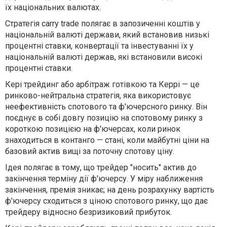
їх національних валютах.
Стратегія carry trade полягає в запозиченні коштів у
національній валюті держави, який встановив низькі
процентні ставки, конвертації та інвестуванні їх у
національній валюті держав, які встановили високі
процентні ставки.
Кері трейдинг або арбітраж готівкою та Керрі — це
ринково-нейтральна стратегія, яка використовує
неефективність спотового та ф'ючерсного ринку. Він
поєднує в собі довгу позицію на спотовому ринку з
короткою позицією на ф'ючерсах, коли ринок
знаходиться в контанго — стані, коли майбутні ціни на
базовий актив вищі за поточну спотову ціну.
Ідея полягає в тому, що трейдер "носить" актив до
закінчення терміну дії ф'ючерсу. У міру наближення
закінчення, премія зникає; на день розрахунку вартість
ф'ючерсу сходиться з ціною спотового ринку, що дає
трейдеру відносно безризиковий прибуток.