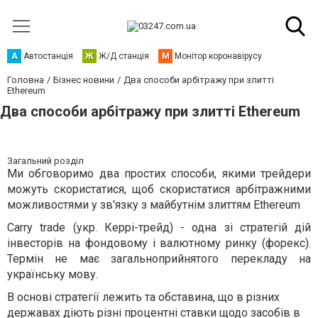
А
Автостанція
Ж
Ж/Д станція
М
Монітор коронавірусу
Головна
Бізнес новини
Два способи арбітражу при злитті
Ethereum
Два способи арбітражу при злитті Ethereum
Загальний розділ
Ми обговоримо два простих способи, якими трейдери
можуть скористатися, щоб скористатися арбітражними
можливостями у зв'язку з майбутнім злиттям Ethereum
Carry trade (укр. Керрі-трейд) - одна зі стратегій дій
інвесторів на фондовому і валютному ринку (форекс).
Термін не має загальноприйнятого перекладу на
українську мову.
В основі стратегії лежить та обставина, що в різних
державах діють різні процентні ставки щодо засобів в