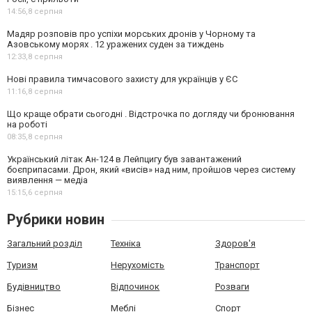
14:56,
8 серпня
Мадяр розповів про успіхи морських дронів у Чорному та
Азовському морях . 12 уражених суден за тиждень
12:33,
8 серпня
Нові правила тимчасового захисту для українців у ЄС
11:16,
8 серпня
Що краще обрати сьогодні . Відстрочка по догляду чи бронювання
на роботі
08:35,
8 серпня
Український літак Ан-124 в Лейпцигу був завантажений
боєприпасами. Дрон, який «висів» над ним, пройшов через систему
виявлення — медіа
15:15,
6 серпня
Рубрики новин
Загальний розділ
Техніка
Здоров'я
Туризм
Нерухомість
Транспорт
Будівництво
Відпочинок
Розваги
Бізнес
Меблі
Спорт