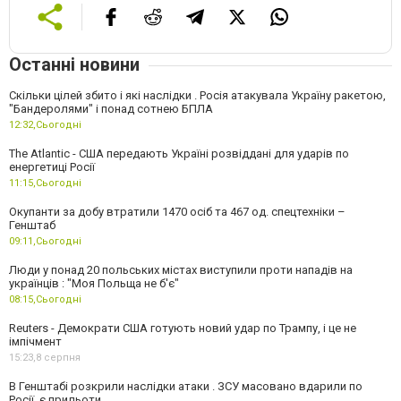
Останні новини
Скільки цілей збито і які наслідки . Росія атакувала Україну ракетою,
"Бандеролями" і понад сотнею БПЛА
12:32,
Сьогодні
The Atlantic - США передають Україні розвіддані для ударів по
енергетиці Росії
11:15,
Сьогодні
Окупанти за добу втратили 1470 осіб та 467 од. спецтехніки –
Генштаб
09:11,
Сьогодні
Люди у понад 20 польських містах виступили проти нападів на
українців : "Моя Польща не б'є"
08:15,
Сьогодні
Reuters - Демократи США готують новий удар по Трампу, і це не
імпічмент
15:23,
8 серпня
В Генштабі розкрили наслідки атаки . ЗСУ масовано вдарили по
Росії, є прильоти