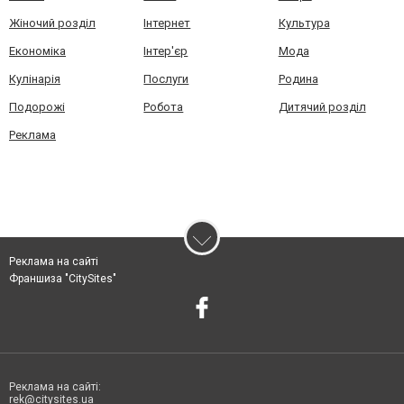
Жіночий розділ
Інтернет
Культура
Економіка
Інтер'єр
Мода
Кулінарія
Послуги
Родина
Подорожі
Робота
Дитячий розділ
Реклама
Реклама на сайті
Франшиза "CitySites"
Реклама на сайті:
rek@citysites.ua