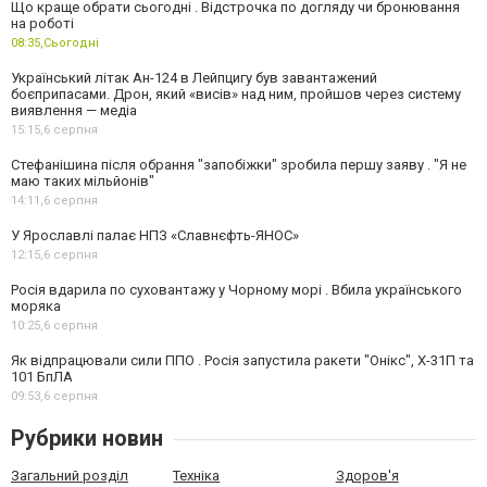
Що краще обрати сьогодні . Відстрочка по догляду чи бронювання
на роботі
08:35,
Сьогодні
Український літак Ан-124 в Лейпцигу був завантажений
боєприпасами. Дрон, який «висів» над ним, пройшов через систему
виявлення — медіа
15:15,
6 серпня
Стефанішина після обрання "запобіжки" зробила першу заяву . "Я не
маю таких мільйонів"
14:11,
6 серпня
У Ярославлі палає НПЗ «Славнєфть-ЯНОС»
12:15,
6 серпня
Росія вдарила по суховантажу у Чорному морі . Вбила українського
моряка
10:25,
6 серпня
Як відпрацювали сили ППО . Росія запустила ракети "Онікс", Х-31П та
101 БпЛА
09:53,
6 серпня
Рубрики новин
Загальний розділ
Техніка
Здоров'я