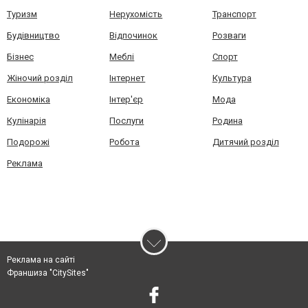
Туризм
Нерухомість
Транспорт
Будівництво
Відпочинок
Розваги
Бізнес
Меблі
Спорт
Жіночий розділ
Інтернет
Культура
Економіка
Інтер'єр
Мода
Кулінарія
Послуги
Родина
Подорожі
Робота
Дитячий розділ
Реклама
Реклама на сайті
Франшиза "CitySites"