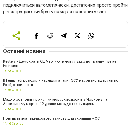
подключиться автоматически, достаточно просто пройти
регистрацию, выбрать номер и пополнить счет.
Останні новини
Reuters - Демократи США готують новий удар по Трампу, і це не
імпічмент
15:23,
Сьогодні
В Генштабі розкрили наслідки атаки . ЗСУ масовано вдарили по
Росії, є прильоти
14:56,
Сьогодні
Мадяр розповів про успіхи морських дронів у Чорному та
Азовському морях . 12 уражених суден за тиждень
12:33,
Сьогодні
Нові правила тимчасового захисту для українців у ЄС
11:16,
Сьогодні