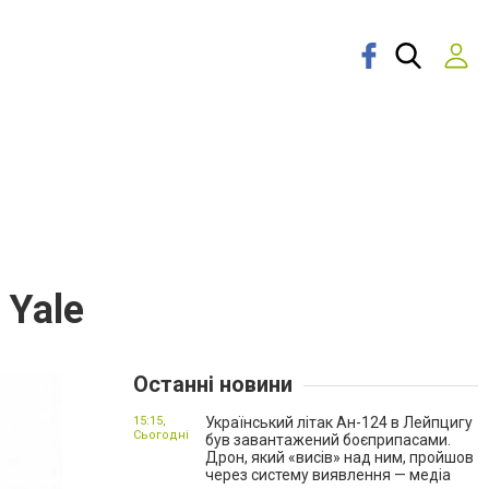
 Yale
Останні новини
15:15,
Український літак Ан-124 в Лейпцигу
Сьогодні
був завантажений боєприпасами.
Дрон, який «висів» над ним, пройшов
через систему виявлення — медіа