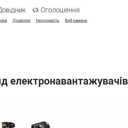
Довідник
Оголошення
кова
Дозвілля
Нерухомість
Веб камери
д електронавантажувачів