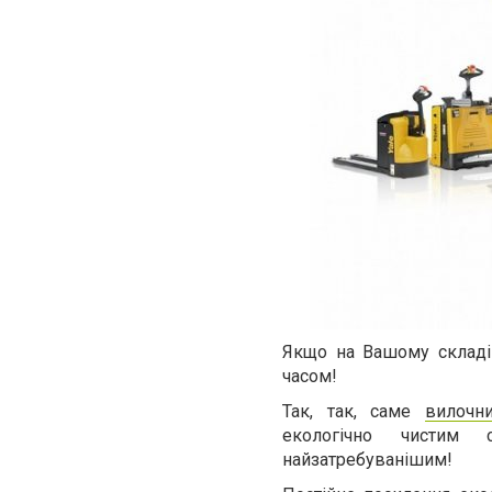
Якщо на Вашому складі 
часом!
Так, так, саме
вилочн
екологічно чистим 
найзатребуванішим!