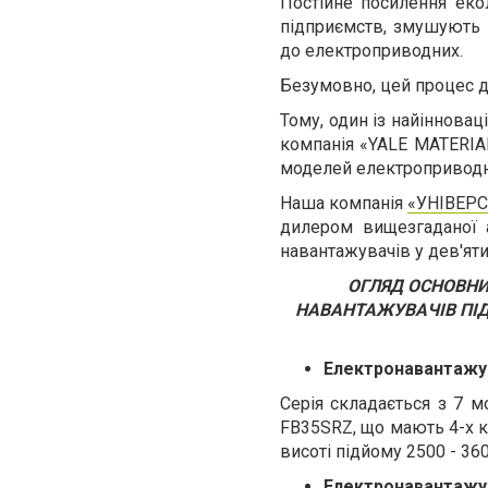
Постійне посилення екол
підприємств, змушують 
до електроприводних.
Безумовно, цей процес д
Тому, один із найіннова
компанія «YALE MATERIAL
моделей електроприводн
Наша компанія
«УНІВЕР
дилером вищезгаданої 
навантажувачів у дев'яти
ОГЛЯД ОСНОВНИ
НАВАНТАЖУВАЧІВ ПІД
Електронавантажув
Серія складається з 7 м
FB35SRZ, що мають 4-х ко
висоті підйому 2500 - 36
Електронавантажув