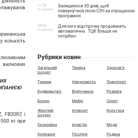
 діяльність
11:29,
Залишилося 50 днів, щоб
нтажувачів
4 серпня
повернутися після СЗЧ за спрощеною
програмою
08:42,
Для кого відстрочку продовжать
4 серпня
автоматично . ТЦК більше не
мериканська
потрібен
 кількість
Рубрики новин
ксклюзивним
у вилкових
Загальний
Техніка
Здоров'я
розділ
НИХ
Туризм
Нерухомість
Транспорт
ОМПАНІЄЮ
Будівництво
Відпочинок
Розваги
Бізнес
Меблі
Спорт
Жіночий
Інтернет
Культура
Z, FB30RZ і
розділ
3500 кг при
Економіка
Інтер'єр
Мода
Кулінарія
Послуги
Родина