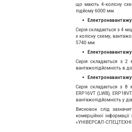
що мають 4-колісну схем
підйому 6000 мм.
Електронавантажув
Серія складається з 4 м
х колісну схему, вантажо
5740 мм.
Електронавантажув
Серія складається з 2
вантажопідйомність в діа
Електронавантажув
Серія складається з 8
ERP16VT (LWB), ERP18VT
вантажопідйомність у діа
Висновок слід зазначит
комерційної інформації
«УНІВЕРСАЛ-СПЕЦТЕХНІКА