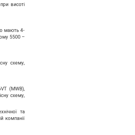
при висоті
що мають 4-
йому 5500 –
сну схему,
6VT (MWB),
сну схему,
хнічної та
й компанії