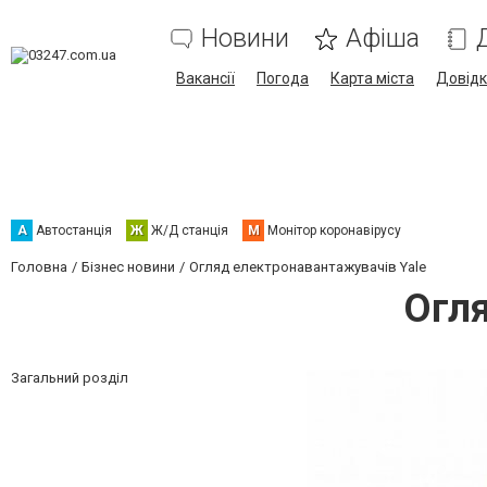
Новини
Афіша
Вакансії
Погода
Карта міста
Довід
А
Автостанція
Ж
Ж/Д станція
М
Монітор коронавірусу
Головна
Бізнес новини
Огляд електронавантажувачів Yale
Огля
Загальний розділ