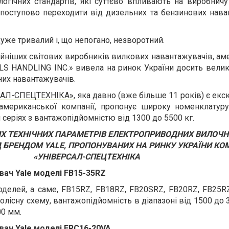
огічних стандартів, які суттєво впливають на виробничу
поступово переходити від дизельних та бензинових нава
уже тривалий і, що непогано, незворотний.
ційніших світових виробників вилкових навантажувачів, а
S HANDLING INC.» вивела на ринок України досить велику
их навантажувачів.
САЛ-СПЕЦТЕХНІКА»
, яка давно (вже більше 11 років) є е
американської компанії, пропонує широку номенклатур
 серіях з вантажопідйомністю від 1300 до 5500 кг.
Х ТЕХНІЧНИХ ПАРАМЕТРІВ ЕЛЕКТРОПРИВОДНИХ ВИЛОЧ
 БРЕНДОМ YALE, ПРОПОНУВАНИХ НА РИНКУ УКРАЇНИ К
«УНІВЕРСАЛ-СПЕЦТЕХНІКА
ач Yale моделі FB15-35RZ
оделей, а саме, FB15RZ, FB18RZ, FB20SRZ, FB20RZ, FB25R
лісну схему, вантажопідйомність в діапазоні від 1500 до 
00 мм.
ач Yale моделі ERC16-20VA