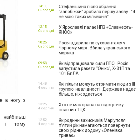
14:11,
Стефанішина після обрання
Сьогодні
"запобіжки" зробила першу заяву . "Я
не маю таких мільйонів"
12:15,
У Ярославлі палає НПЗ «Славнєфть-
Сьогодні
ЯНОС»
10:25,
Росія вдарила по суховантажу у
Сьогодні
Чорному морі . Вбила українського
моряка
09:53,
Як відпрацювали сили ППО . Росія
Сьогодні
запустила ракети "Онікс", Х-31П та
101 БпЛА
14:48,
Які пільги можуть отримати люди з III
4 серпня
групою інвалідності . Держава надає
більше, ніж здається
е в ногу з
13:25,
Хто не має права на відстрочку
4 серпня
пояснив ТЦК
 найбільш
12:52,
Як родини захисників Маріуполя
, і тому
4 серпня
пʼятий рік намагаються повернути
своїх рідних додому.«Оленівка
триває»