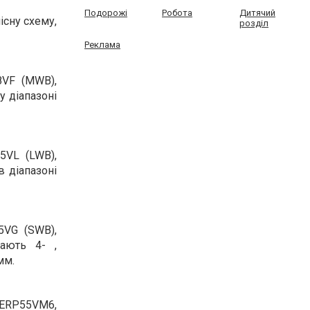
Подорожі
Робота
Дитячий
існу схему,
розділ
Реклама
8VF (MWB),
у діапазоні
5VL (LWB),
в діапазоні
5VG (SWB),
ають 4- ,
мм.
 ERP55VM6,