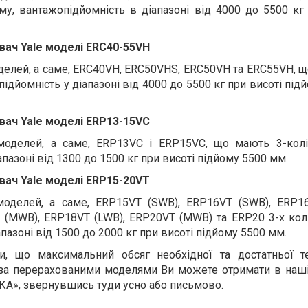
у, вантажопідйомність в діапазоні від 4000 до 5500 кг 
ач Yale моделі ERC40-55VH
оделей, а саме, ERC40VH, ERC50VHS, ERC50VH та ERC55VH, 
підйомність у діапазоні від 4000 до 5500 кг при висоті під
ач Yale моделі ERP13-15VC
 моделей, а саме, ERP13VC і ERP15VC, що мають 3-колі
пазоні від 1300 до 1500 кг при висоті підйому 5500 мм.
ач Yale моделі ERP15-20VT
 моделей, а саме, ERP15VT (SWB), ERP16VT (SWB), ERP1
 (MWB), ERP18VT (LWB), ERP20VT (MWB) та ERP20 3-х колі
пазоні від 1500 до 2000 кг при висоті підйому 5500 мм.
и, що максимальний обсяг необхідної та достатньої те
 за перерахованими моделями Ви можете отримати в наші
», звернувшись туди усно або письмово.