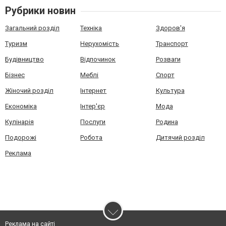
Рубрики новин
Загальний розділ
Техніка
Здоров'я
Туризм
Нерухомість
Транспорт
Будівництво
Відпочинок
Розваги
Бізнес
Меблі
Спорт
Жіночий розділ
Інтернет
Культура
Економіка
Інтер'єр
Мода
Кулінарія
Послуги
Родина
Подорожі
Робота
Дитячий розділ
Реклама
Реклама на сайті