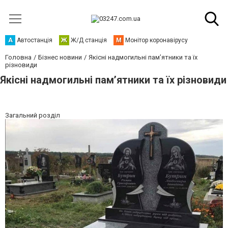
А
Автостанція
Ж
Ж/Д станція
М
Монітор коронавірусу
Головна
Бізнес новини
Якісні надмогильні пам’ятники та їх
різновиди
Якісні надмогильні пам’ятники та їх різновиди
Загальний розділ