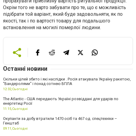
прорахувати приблизну вартість ритуальної продукції.
Окрім того не варто забувати про те, що є можливість
підібрати той варіант, який буде задовольняти, як по
якості, так і по вартості товару для подальшого
встановлення на могилі померлої людини.
Останні новини
Скільки цілей збито і які наслідки . Росія атакувала Україну ракетою,
"Бандеролями" і понад сотнею БПЛА
12:32,
Сьогодні
The Atlantic - США передають Україні розвіддані для ударів по
енергетиці Росії
11:15,
Сьогодні
Окупанти за добу втратили 1470 осіб та 467 од. спецтехніки –
Генштаб
09:11,
Сьогодні