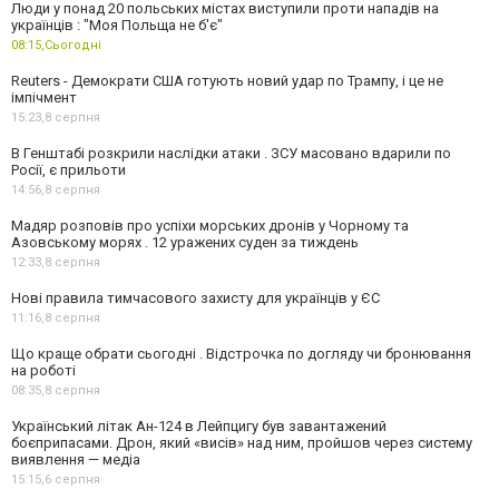
Люди у понад 20 польських містах виступили проти нападів на
українців : "Моя Польща не б'є"
08:15,
Сьогодні
Reuters - Демократи США готують новий удар по Трампу, і це не
імпічмент
15:23,
8 серпня
В Генштабі розкрили наслідки атаки . ЗСУ масовано вдарили по
Росії, є прильоти
14:56,
8 серпня
Мадяр розповів про успіхи морських дронів у Чорному та
Азовському морях . 12 уражених суден за тиждень
12:33,
8 серпня
Нові правила тимчасового захисту для українців у ЄС
11:16,
8 серпня
Що краще обрати сьогодні . Відстрочка по догляду чи бронювання
на роботі
08:35,
8 серпня
Український літак Ан-124 в Лейпцигу був завантажений
боєприпасами. Дрон, який «висів» над ним, пройшов через систему
виявлення — медіа
15:15,
6 серпня