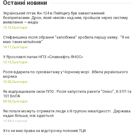
Останні новини
Український літак Ан-124 в Лейпцигу був завантажений
боєприпасами. Дрон, який «висів» над ним, пройшов через систему
виявлення — медіа
15:15,
Сьогодні
Стефанішина після обрання "запобіжки" зробила першу заяву . "Я не
маю таких мільйонів"
14:11,
Сьогодні
У Ярославлі палає НПЗ «Славнєфть-ЯНОС»
12:15,
Сьогодні
Росія вдарила по суховантажу у Чорному морі . Вбила українського
моряка
10:25,
Сьогодні
Як відпрацювали сили ППО . Росія запустила ракети "Онікс", Х-31П та
101 БпЛА
09:53,
Сьогодні
Які пільги можуть отримати люди з III групою інвалідності . Держава
надає більше, ніж здається
14:48,
4 серпня
Хто не має права на відстрочку пояснив ТЦК