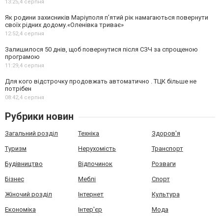
13:25,
4 серпня
Як родини захисників Маріуполя пʼятий рік намагаються повернути
своїх рідних додому.«Оленівка триває»
12:52,
4 серпня
Залишилося 50 днів, щоб повернутися після СЗЧ за спрощеною
програмою
11:29,
4 серпня
Для кого відстрочку продовжать автоматично . ТЦК більше не
потрібен
08:42,
4 серпня
Рубрики новин
Загальний розділ
Техніка
Здоров'я
Туризм
Нерухомість
Транспорт
Будівництво
Відпочинок
Розваги
Бізнес
Меблі
Спорт
Жіночий розділ
Інтернет
Культура
Економіка
Інтер'єр
Мода