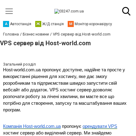
А
Автостанція
Ж
Ж/Д станція
М
Монітор коронавірусу
Головна
Бізнес новини
VPS сервер від Host-world.com
VPS сервер від Host-world.com
Загальний розділ
Host-world.com.ua пропонує доступне, надійне та просте у 
використанні рішення для хостингу, яке дає змогу 
розробникам та підприємствам швидко запустити свій 
вебсайт або додаток. VPS хостинг сервер дозволяє 
розпочати роботу за лічені хвилини, ви маєте все що 
потрібно для створення, запуску та масштабування ваших 
програм.
Компанія Host-world.com.ua
 пропонує 
орендувати VPS
хостинг сервер або виділений сервер. Ми знайдемо 