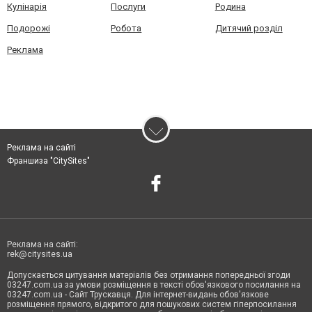
Кулінарія
Послуги
Родина
Подорожі
Робота
Дитячий розділ
Реклама
Реклама на сайті
Франшиза "CitySites"
Реклама на сайті:
rek@citysites.ua
Допускається цитування матеріалів без отримання попередньої згоди
03247.com.ua за умови розміщення в тексті обов'язкового посилання на
03247.com.ua - Сайт Трускавця. Для інтернет-видань обов'язкове
розміщення прямого, відкритого для пошукових систем гіперпосилання