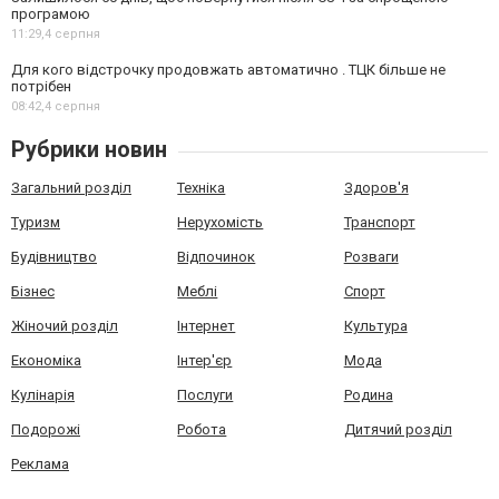
програмою
11:29,
4 серпня
Для кого відстрочку продовжать автоматично . ТЦК більше не
потрібен
08:42,
4 серпня
Рубрики новин
Загальний розділ
Техніка
Здоров'я
Туризм
Нерухомість
Транспорт
Будівництво
Відпочинок
Розваги
Бізнес
Меблі
Спорт
Жіночий розділ
Інтернет
Культура
Економіка
Інтер'єр
Мода
Кулінарія
Послуги
Родина
Подорожі
Робота
Дитячий розділ
Реклама