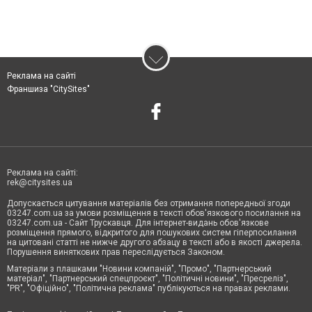
Реклама на сайті
Франшиза "CitySites"
Реклама на сайті:
rek@citysites.ua
Допускається цитування матеріалів без отримання попередньої згоди
03247.com.ua за умови розміщення в тексті обов'язкового посилання на
03247.com.ua - Сайт Трускавця. Для інтернет-видань обов'язкове
розміщення прямого, відкритого для пошукових систем гіперпосилання
на цитовані статті не нижче другого абзацу в тексті або в якості джерела.
Порушення виняткових прав переслідується Законом.
Матеріали з плашками "Новини компаній", "Промо", "Партнерський
матеріал", "Партнерський спецпроєкт", "Політичні новини", "Пресреліз",
"PR", "Офіційно", "Політична реклама" публікуються на правах реклами.