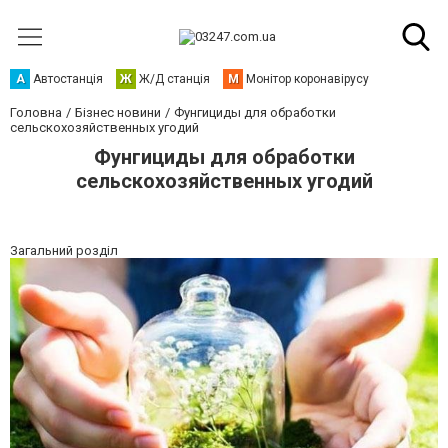
А
Автостанція
Ж
Ж/Д станція
М
Монітор коронавірусу
Головна
Бізнес новини
Фунгициды для обработки
сельскохозяйственных угодий
Фунгициды для обработки
сельскохозяйственных угодий
Загальний розділ