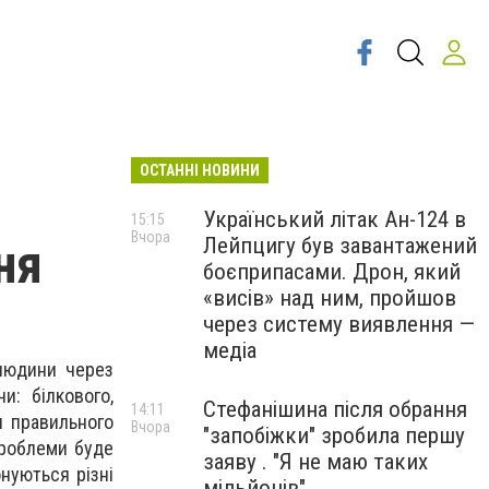
ОСТАННІ НОВИНИ
Український літак Ан-124 в
15:15
Вчора
Лейпцигу був завантажений
ня
боєприпасами. Дрон, який
«висів» над ним, пройшов
через систему виявлення —
медіа
 людини через
и: білкового,
Стефанішина після обрання
14:11
я правильного
Вчора
"запобіжки" зробила першу
проблеми буде
заяву . "Я не маю таких
нуються різні
мільйонів"