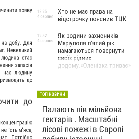
ричинити появу
Хто не має права на
13:25
4 серпня
відстрочку пояснив ТЦК
Як родини захисників
12:52
4 серпня
 на добу. Для
Маріуполя пʼятий рік
мг. Невеликий
намагаються повернути
у людина стає
своїх рідних
внення запасів
додому.«Оленівка триває»
ий час людину
призводить до
ТОП НОВИНИ
ючити до
Палають пів мільйона
гектарів . Масштабні
у концентрацію
лісові пожежі в Європі
е їсть м'яса,
нат. Потрібно