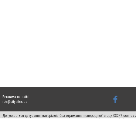
Реклама на сайті:
rek@citysites.ua
Допускається цитування матеріалів без отримання попередньої згоди 03247.com.ua з
систем гіперпосилання на цитовані статті не нижче другого абзацу в тексті або в я
Матеріали з плашками "Новини компаній", "Промо", "Партнерський матеріал", "Партнер