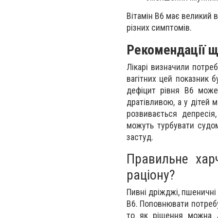
Вітамін В6 має великий 
різних симптомів.
Рекомендації щ
Лікарі визначили потреб
вагітних цей показник б
дефіцит рівня В6 може 
дратівливою, а у дітей 
розвивається депресія,
можуть турбувати судом
застуд.
Правильне хар
раціону?
Пивні дріжджі, пшеничні 
В6. Поповнювати потребу
то як рішення можна до