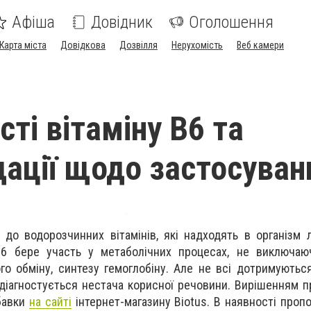
Афіша
Довідник
Оголошення
Карта міста
Довідкова
Дозвілля
Нерухомість
Веб камери
ті вітаміну В6 та
ації щодо застосуван
 до водорозчинних вітамінів, які надходять в організм
В6 бере участь у метаболічних процесах, не виключаюч
го обміну, синтезу гемоглобіну. Але не всі дотримуютьс
 діагностується нестача корисної речовини. Вирішенням 
бавки
на сайті
інтернет-магазину Biotus. В наявності пропо