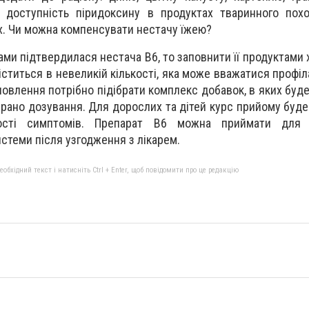
на доступність піридоксину в продуктах тваринного по
х. Чи можна компенсувати нестачу їжею?
ами підтвердилася нестача В6, то заповнити її продуктами
іститься в невеликій кількості, яка може вважатися профі
новлення потрібно підібрати комплекс добавок, в яких буд
ібрано дозування. Для дорослих та дітей курс прийому буде
ості симптомів. Препарат В6 можна приймати для п
стеми після узгодження з лікарем.
бхідний текст і натисніть Ctrl + Enter, щоб повідомити про це редакцію