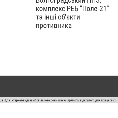
Волгоградський НПЗ,
комплекс РЕБ "Поле-21"
та інші об'єкти
противника
вця. Для інтернет-видань обов'язкове розміщення прямого, відкритого для пошукових
лама" публікуються на правах реклами.