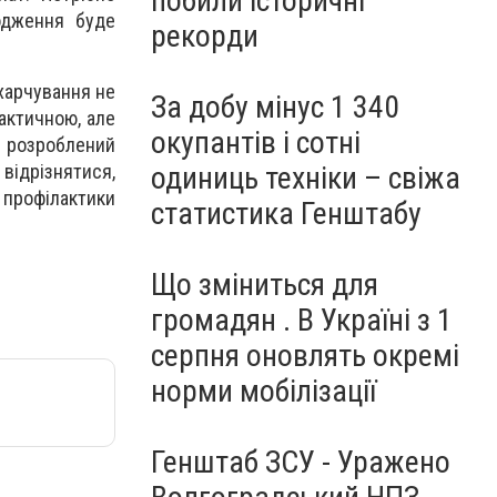
побили історичні
ходження буде
рекорди
 харчування не
За добу мінус 1 340
лактичною, але
окупантів і сотні
е розроблений
 відрізнятися,
одиниць техніки – свіжа
рофілактики
статистика Генштабу
Що зміниться для
громадян . В Україні з 1
серпня оновлять окремі
норми мобілізації
Генштаб ЗСУ - Уражено