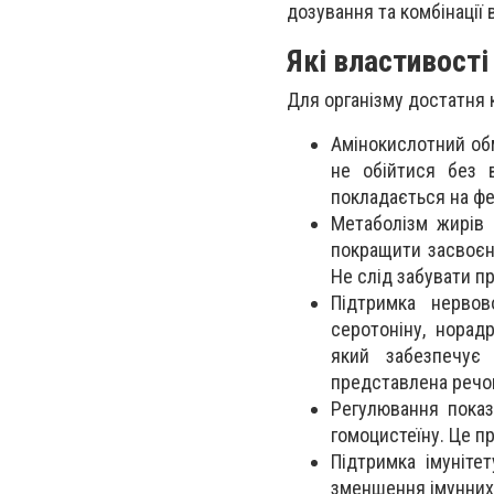
дозування та комбінації в
Які властивості
Для організму достатня 
Амінокислотний обм
не обійтися без 
покладається на фе
Метаболізм жирів 
покращити засвоєн
Не слід забувати пр
Підтримка нервов
серотоніну, норадр
який забезпечує
представлена речов
Регулювання показ
гомоцистеїну. Це п
Підтримка імуніте
зменшення імунних 