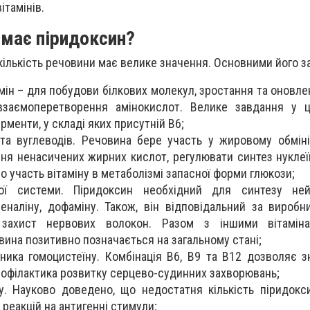
ітамінів.
 має піридоксин?
кількість речовини має велике значення. Основними його з
ін – для побудови білкових молекул, зростання та оновлен
взаємоперетворення амінокислот. Велике завдання у ц
рменти, у складі яких присутній В6;
та вуглеводів. Речовина бере участь у жировому обмін
ня ненасичених жирних кислот, регулювати синтез нуклеї
о участь вітаміну в метаболізмі запасної форми глюкози;
ої системи. Піридоксин необхідний для синтезу нейр
еналіну, дофаміну. Також, він відповідальний за виробни
 захист нервових волокон. Разом з іншими вітамін
ина позитивно позначається на загальному стані;
ника гомоцистеїну. Комбінація В6, В9 та В12 дозволяє з
рофілактика розвитку серцево-судинних захворювань;
ту. Науково доведено, що недостатня кількість піридок
реакцій на антигенні стимули;