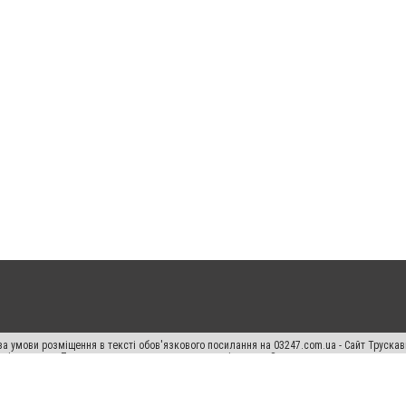
а умови розміщення в тексті обов'язкового посилання на 03247.com.ua - Сайт Труска
кості джерела. Порушення виняткових прав переслідується Законом.
ський спецпроєкт", "Політичні новини", "Пресреліз", "PR", "Офіційно", "Політична рек