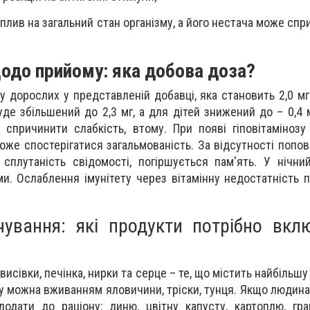
вплив на загальний стан організму, а його нестача може сп
одо прийому: яка добова доза?
у дорослих у представленій добавці, яка становить 2,0 мг
уде збільшений до 2,3 мг, а для дітей знижений до – 0,4 
спричинити слабкість, втому. При появі гіповітаміноз
може спостерігатися загальмованість. За відсутності попо
 сплутаність свідомості, погіршується пам'ять. У нічн
и. Ослаблення імунітету через вітамінну недостатність 
чування: які продукти потрібно вкл
висівки, печінка, нирки та серце – те, що містить найбільш
 можна вживанням яловичини, тріски, тунця. Якщо людина н
дати до раціону: диню, цвітну капусту, картоплю, гра