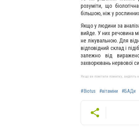
розуміти, що біологіч
більшою, ніж у рослинни
Якщо у людини за аналіз
вийде. У них речовина м
не лікувальною. Для від
відповідний склад і під
залежно від виражен
захворювань нервової си
Якщо ви помітили помилку, виділіть нео
#Biotus
#вітаміни
#БАДи