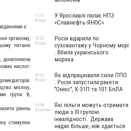
У Ярославлі палає НПЗ
12:15
Вчора
«Славнєфть-ЯНОС»
авданнями є:
Росія вдарила по
ня організму,
10:25
Вчора
суховантажу у Чорному морі
ьому питанні
. Вбила українського
моряка
і, дозволяючи
нових кислот.
Як відпрацювали сили ППО
09:53
омедіаторів:
Вчора
. Росія запустила ракети
цтво мієліну,
"Онікс", Х-31П та 101 БпЛА
ами групи В,
Які пільги можуть отримати
14:48
низити рівень
4 серпня
люди з III групою
інвалідності . Держава
сину стимулює
надає більше, ніж здається