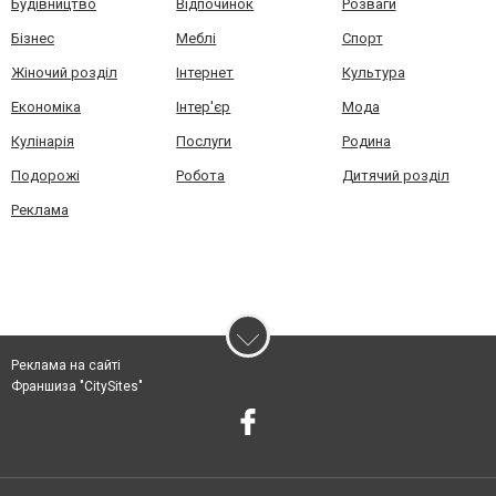
Будівництво
Відпочинок
Розваги
Бізнес
Меблі
Спорт
Жіночий розділ
Інтернет
Культура
Економіка
Інтер'єр
Мода
Кулінарія
Послуги
Родина
Подорожі
Робота
Дитячий розділ
Реклама
Реклама на сайті
Франшиза "CitySites"