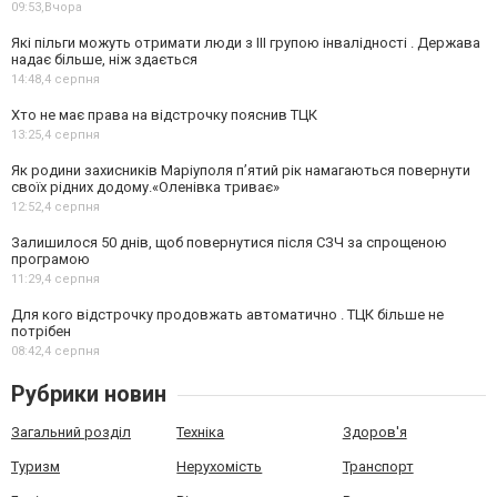
09:53,
Вчора
Які пільги можуть отримати люди з III групою інвалідності . Держава
надає більше, ніж здається
14:48,
4 серпня
Хто не має права на відстрочку пояснив ТЦК
13:25,
4 серпня
Як родини захисників Маріуполя пʼятий рік намагаються повернути
своїх рідних додому.«Оленівка триває»
12:52,
4 серпня
Залишилося 50 днів, щоб повернутися після СЗЧ за спрощеною
програмою
11:29,
4 серпня
Для кого відстрочку продовжать автоматично . ТЦК більше не
потрібен
08:42,
4 серпня
Рубрики новин
Загальний розділ
Техніка
Здоров'я
Туризм
Нерухомість
Транспорт