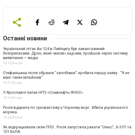
Останні новини
Український літак Ан-124 в Лейпцигу був завантажений
боєприпасами. Дрон, який «висів» над ним, пройшов через систему
виявлення — медіа
15:15,
Вчора
Стефанішина після обрання "запобіжки" зробила першу заяву . "Я не
маю таких мільйонів"
14:11,
Вчора
У Ярославлі палає НПЗ «Славнєфть-ЯНОС»
12:15,
Вчора
Росія вдарила по суховантажу у Чорному морі . Вбила українського
моряка
10:25,
Вчора
Як відпрацювали сили ППО . Росія запустила ракети "Онікс", Х-31П та
101 БпЛА