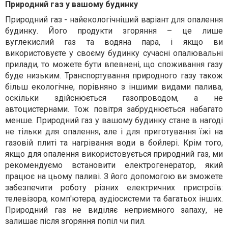
Природний газ у вашому будинку
Природний газ - найекологічніший варіант для опалення
будинку. Його продукти згоряння – це лише
вуглекислий газ та водяна пара, і якщо ви
використовуєте у своєму будинку сучасні опалювальні
прилади, то можете бути впевнені, що споживання газу
буде низьким. Транспортування природного газу також
більш екологічне, порівняно з іншими видами палива,
оскільки здійснюється газопроводом, а не
автоцистернами. Тож повітря забруднюється набагато
менше. Природний газ у вашому будинку стане в нагоді
не тільки для опалення, але і для приготування їжі на
газовій плиті та нагрівання води в бойлері. Крім того,
якщо для опалення використовується природний газ, ми
рекомендуємо встановити електрогенератор, який
працює на цьому паливі. З його допомогою ви зможете
забезпечити роботу різних електричних пристроїв:
телевізора, комп'ютера, аудіосистеми та багатьох інших.
Природний газ не виділяє неприємного запаху, не
залишає після згоряння попіл чи пил.