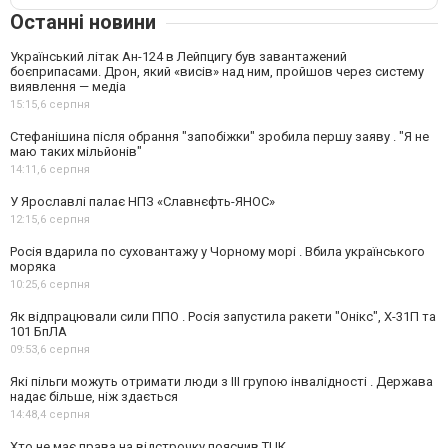
Останні новини
Український літак Ан-124 в Лейпцигу був завантажений
боєприпасами. Дрон, який «висів» над ним, пройшов через систему
виявлення — медіа
15:15,
6 серпня
Стефанішина після обрання "запобіжки" зробила першу заяву . "Я не
маю таких мільйонів"
14:11,
6 серпня
У Ярославлі палає НПЗ «Славнєфть-ЯНОС»
12:15,
6 серпня
Росія вдарила по суховантажу у Чорному морі . Вбила українського
моряка
10:25,
6 серпня
Як відпрацювали сили ППО . Росія запустила ракети "Онікс", Х-31П та
101 БпЛА
09:53,
6 серпня
Які пільги можуть отримати люди з III групою інвалідності . Держава
надає більше, ніж здається
14:48,
4 серпня
Хто не має права на відстрочку пояснив ТЦК