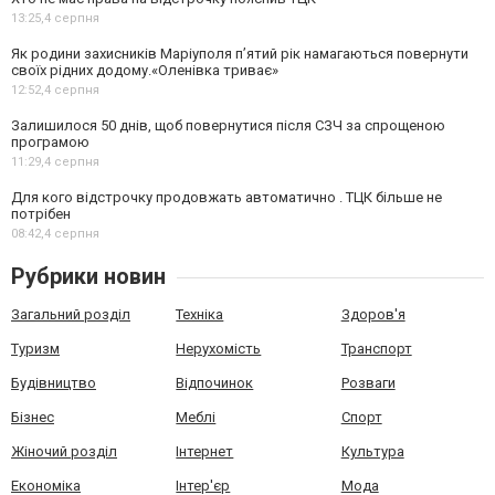
13:25,
4 серпня
Як родини захисників Маріуполя пʼятий рік намагаються повернути
своїх рідних додому.«Оленівка триває»
12:52,
4 серпня
Залишилося 50 днів, щоб повернутися після СЗЧ за спрощеною
програмою
11:29,
4 серпня
Для кого відстрочку продовжать автоматично . ТЦК більше не
потрібен
08:42,
4 серпня
Рубрики новин
Загальний розділ
Техніка
Здоров'я
Туризм
Нерухомість
Транспорт
Будівництво
Відпочинок
Розваги
Бізнес
Меблі
Спорт
Жіночий розділ
Інтернет
Культура
Економіка
Інтер'єр
Мода