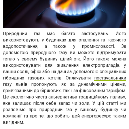
Природний газ має багато застосувань. Його
використовують
у будинках
для опалення та гарячого
водопостачання, а також у промисловості. За
допомогою природного газу ви можете підтримувати
тепло у своєму будинку цілий рік. Його також можна
використовувати для живлення електроприладів у
вашій оселі, офісі або на дачі за допомогою спеціальних
гібридних газових котлів. Оплачувати
постачальники
газу львів
пропонують як за динамічними цінами,
прив'язаними до біржових, так і за фіксованим тарифом.
Це екологічно чиста альтернатива традиційному паливу,
яке залишає після себе запах чи золи. У цій статті ми
розповімо про природний газ у вашому будинку чи
компанії та про те, що робить цей енергоресурс таким
вигідним.