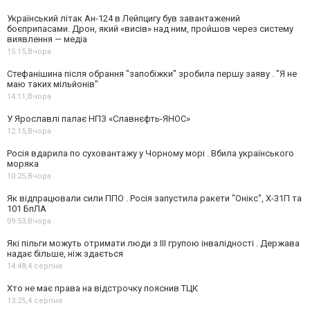
Український літак Ан-124 в Лейпцигу був завантажений
боєприпасами. Дрон, який «висів» над ним, пройшов через систему
виявлення — медіа
15:15,
Вчора
Стефанішина після обрання "запобіжки" зробила першу заяву . "Я не
маю таких мільйонів"
14:11,
Вчора
У Ярославлі палає НПЗ «Славнєфть-ЯНОС»
12:15,
Вчора
Росія вдарила по суховантажу у Чорному морі . Вбила українського
моряка
10:25,
Вчора
Як відпрацювали сили ППО . Росія запустила ракети "Онікс", Х-31П та
101 БпЛА
09:53,
Вчора
Які пільги можуть отримати люди з III групою інвалідності . Держава
надає більше, ніж здається
14:48,
4 серпня
Хто не має права на відстрочку пояснив ТЦК
13:25,
4 серпня