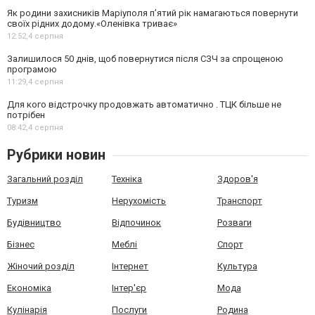
Як родини захисників Маріуполя пʼятий рік намагаються повернути
своїх рідних додому.«Оленівка триває»
12:52,
4 серпня
Залишилося 50 днів, щоб повернутися після СЗЧ за спрощеною
програмою
11:29,
4 серпня
Для кого відстрочку продовжать автоматично . ТЦК більше не
потрібен
08:42,
4 серпня
Рубрики новин
Загальний розділ
Техніка
Здоров'я
Туризм
Нерухомість
Транспорт
Будівництво
Відпочинок
Розваги
Бізнес
Меблі
Спорт
Жіночий розділ
Інтернет
Культура
Економіка
Інтер'єр
Мода
Кулінарія
Послуги
Родина