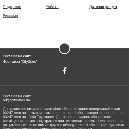
Подорожі
Робота
Дитячий розділ
Реклама
Реклама на сайті
Франшиза "CitySites"
Реклама на сайті:
rek@citysites.ua
Допускається цитування матеріалів без отримання попередньої згоди
03247.com.ua за умови розміщення в тексті обов'язкового посилання на
03247.com.ua - Сайт Трускавця. Для інтернет-видань обов'язкове
розміщення прямого, відкритого для пошукових систем гіперпосилання
на цитовані статті не нижче другого абзацу в тексті або в якості джерела.