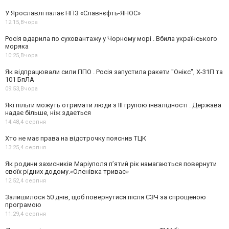
У Ярославлі палає НПЗ «Славнєфть-ЯНОС»
12:15,
Вчора
Росія вдарила по суховантажу у Чорному морі . Вбила українського
моряка
10:25,
Вчора
Як відпрацювали сили ППО . Росія запустила ракети "Онікс", Х-31П та
101 БпЛА
09:53,
Вчора
Які пільги можуть отримати люди з III групою інвалідності . Держава
надає більше, ніж здається
14:48,
4 серпня
Хто не має права на відстрочку пояснив ТЦК
13:25,
4 серпня
Як родини захисників Маріуполя пʼятий рік намагаються повернути
своїх рідних додому.«Оленівка триває»
12:52,
4 серпня
Залишилося 50 днів, щоб повернутися після СЗЧ за спрощеною
програмою
11:29,
4 серпня