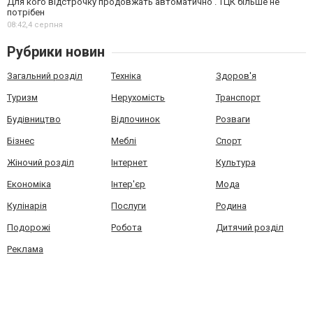
Для кого відстрочку продовжать автоматично . ТЦК більше не
потрібен
08:42,
4 серпня
Рубрики новин
Загальний розділ
Техніка
Здоров'я
Туризм
Нерухомість
Транспорт
Будівництво
Відпочинок
Розваги
Бізнес
Меблі
Спорт
Жіночий розділ
Інтернет
Культура
Економіка
Інтер'єр
Мода
Кулінарія
Послуги
Родина
Подорожі
Робота
Дитячий розділ
Реклама