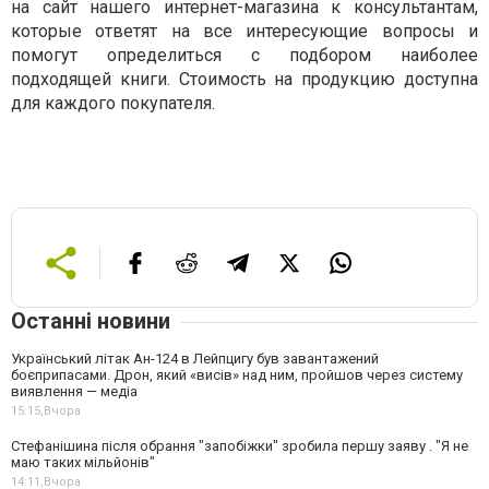
на сайт нашего интернет-магазина к консультантам,
которые ответят на все интересующие вопросы и
помогут определиться с подбором наиболее
подходящей книги. Стоимость на продукцию доступна
для каждого покупателя.
Останні новини
Український літак Ан-124 в Лейпцигу був завантажений
боєприпасами. Дрон, який «висів» над ним, пройшов через систему
виявлення — медіа
15:15,
Вчора
Стефанішина після обрання "запобіжки" зробила першу заяву . "Я не
маю таких мільйонів"
14:11,
Вчора