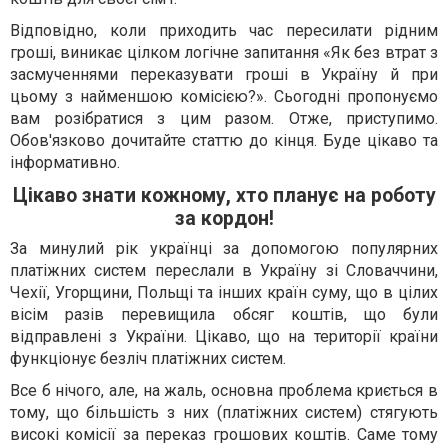
Відповідно, коли приходить час пересилати рідним
гроші, виникає цілком логічне запитання «Як без втрат з
засмученнями переказувати гроші в Україну й при
цьому з найменшою комісією?». Сьогодні пропонуємо
вам розібратися з цим разом. Отже, приступимо.
Обов'язково дочитайте статтю до кінця. Буде цікаво та
інформативно.
Цікаво знати кожному, хто планує на роботу
за кордон!
За минулий рік українці за допомогою популярних
платіжних систем переслали в Україну зі Словаччини,
Чехії, Угорщини, Польщі та інших країн суму, що в цілих
вісім разів перевищила обсяг коштів, що були
відправлені з України. Цікаво, що на території країни
функціонує безліч платіжних систем.
Все б нічого, але, на жаль, основна проблема криється в
тому, що більшість з них (платіжних систем) стягують
високі комісії за переказ грошових коштів. Саме тому