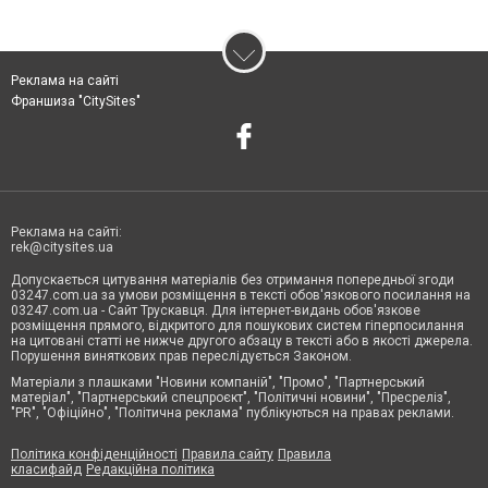
Реклама на сайті
Франшиза "CitySites"
Реклама на сайті:
rek@citysites.ua
Допускається цитування матеріалів без отримання попередньої згоди
03247.com.ua за умови розміщення в тексті обов'язкового посилання на
03247.com.ua - Сайт Трускавця. Для інтернет-видань обов'язкове
розміщення прямого, відкритого для пошукових систем гіперпосилання
на цитовані статті не нижче другого абзацу в тексті або в якості джерела.
Порушення виняткових прав переслідується Законом.
Матеріали з плашками "Новини компаній", "Промо", "Партнерський
матеріал", "Партнерський спецпроєкт", "Політичні новини", "Пресреліз",
"PR", "Офіційно", "Політична реклама" публікуються на правах реклами.
Політика конфіденційності
Правила сайту
Правила
класифайд
Редакційна політика