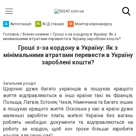
А
Автостанція
Ж
Ж/Д станція
М
Монітор коронавірусу
Головна
Бізнес новини
Гроші з-за кордону в Україну: Як з
мінімальними втратами перевести в Україну зароблені кошти?
Гроші з-за кордону в Україну: Як з
мінімальними втратами перевести в Україну
зароблені кошти?
Загальний розділ
Щорічно дуже багато українців в пошуках кращого
життя відправляються в інші країни такі як Франція,
Польща, Латвія, Естонія, Чехія, Німеччина та багато інших
в пошуках кращого життя. Оскільки у нас в країні дуже
маленькі заробітні плати, жителі України без вагань
роблять необхідні документи та відправляються на
роботу за кордон, щоб хоч трохи більше заробити
коштів для своєї сім'ї.