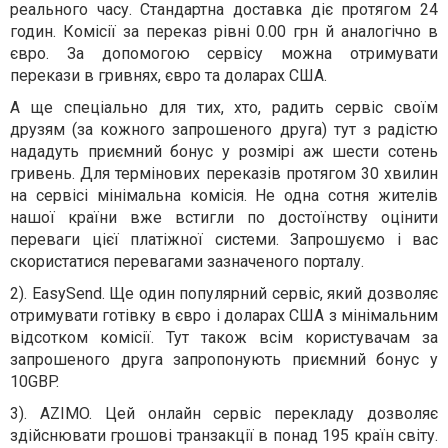
реального часу. Стандартна доставка діє протягом 24
годин. Комісії за переказ рівні 0.00 грн й аналогічно в
євро. За допомогою сервісу можна отримувати
перекази в гривнях, євро та доларах США.
А ще спеціально для тих, хто, радить сервіс своїм
друзям (за кожного запрошеного друга) тут з радістю
нададуть приємний бонус у розмірі аж шести сотень
гривень. Для термінових переказів протягом 30 хвилин
на сервісі мінімальна комісія. Не одна сотня жителів
нашої країни вже встигли по достоїнству оцінити
переваги цієї платіжної системи. Запрошуємо і вас
скористатися перевагами зазначеного порталу.
2). EasySend. Ще один популярний сервіс, який дозволяє
отримувати готівку в євро і доларах США з мінімальним
відсотком комісії. Тут також всім користувачам за
запрошеного друга запропонують приємний бонус у
10GBP.
3). AZIMO. Цей онлайн сервіс перекладу дозволяє
здійснювати грошові транзакції в понад 195 країн світу.