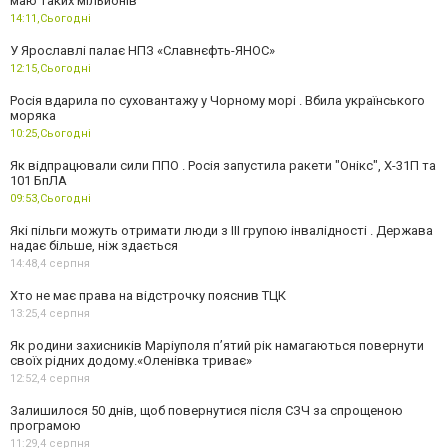
маю таких мільйонів"
14:11,
Сьогодні
У Ярославлі палає НПЗ «Славнєфть-ЯНОС»
12:15,
Сьогодні
Росія вдарила по суховантажу у Чорному морі . Вбила українського
моряка
10:25,
Сьогодні
Як відпрацювали сили ППО . Росія запустила ракети "Онікс", Х-31П та
101 БпЛА
09:53,
Сьогодні
Які пільги можуть отримати люди з III групою інвалідності . Держава
надає більше, ніж здається
14:48,
4 серпня
Хто не має права на відстрочку пояснив ТЦК
13:25,
4 серпня
Як родини захисників Маріуполя пʼятий рік намагаються повернути
своїх рідних додому.«Оленівка триває»
12:52,
4 серпня
Залишилося 50 днів, щоб повернутися після СЗЧ за спрощеною
програмою
11:29,
4 серпня