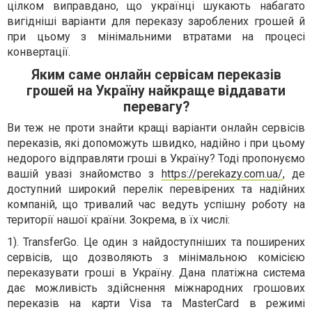
цілком виправдано, що українці шукають набагато
вигідніші варіанти для переказу зароблених грошей й
при цьому з мінімальними втратами на процесі
конвертації.
Яким саме онлайн сервісам переказів
грошей на Україну найкраще віддавати
перевагу?
Ви теж не проти знайти кращі варіанти онлайн сервісів
переказів, які допоможуть швидко, надійно і при цьому
недорого відправляти гроші в Україну? Тоді пропонуємо
вашій увазі знайомство з
https://perekazy.com.ua/
, де
доступний широкий перелік перевірених та надійних
компаній, що тривалий час ведуть успішну роботу на
території нашої країни. Зокрема, в їх числі:
1). TransferGo. Це один з найдоступніших та поширених
сервісів, що дозволяють з мінімальною комісією
переказувати гроші в Україну. Дана платіжна система
дає можливість здійснення міжнародних грошових
переказів на карти Visa та MasterCard в режимі