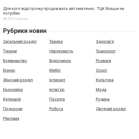
Для кого відстрочку продовжать автоматично . ТЦК більше не
потрібен
08:42,
4 серпня
Рубрики новин
Загальний розділ
Техніка
Здоров'я
Туризм
Нерухомість
Транспорт
Будівництво
Відпочинок
Розваги
Бізнес
Меблі
Спорт
Жіночий розділ
Інтернет
Культура
Економіка
Інтер'єр
Мода
Кулінарія
Послуги
Родина
Подорожі
Робота
Дитячий розділ
Реклама