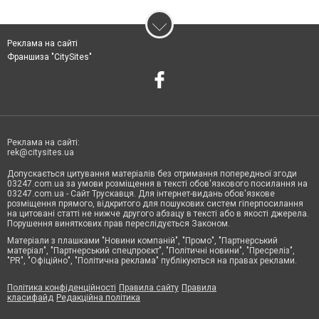
Реклама на сайті
Франшиза "CitySites"
Реклама на сайті:
rek@citysites.ua
Допускається цитування матеріалів без отримання попередньої згоди
03247.com.ua за умови розміщення в тексті обов'язкового посилання на
03247.com.ua - Сайт Трускавця. Для інтернет-видань обов'язкове
розміщення прямого, відкритого для пошукових систем гіперпосилання
на цитовані статті не нижче другого абзацу в тексті або в якості джерела.
Порушення виняткових прав переслідується Законом.
Матеріали з плашками "Новини компаній", "Промо", "Партнерський
матеріал", "Партнерський спецпроєкт", "Політичні новини", "Пресреліз",
"PR", "Офіційно", "Політична реклама" публікуються на правах реклами.
Політика конфіденційності
Правила сайту
Правила
класифайд
Редакційна політика