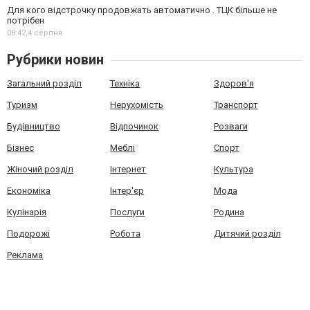
Для кого відстрочку продовжать автоматично . ТЦК більше не
потрібен
08:42,
4 серпня
Рубрики новин
Загальний розділ
Техніка
Здоров'я
Туризм
Нерухомість
Транспорт
Будівництво
Відпочинок
Розваги
Бізнес
Меблі
Спорт
Жіночий розділ
Інтернет
Культура
Економіка
Інтер'єр
Мода
Кулінарія
Послуги
Родина
Подорожі
Робота
Дитячий розділ
Реклама