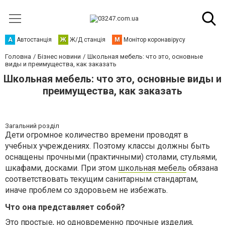
А
Автостанція
Ж
Ж/Д станція
М
Монітор коронавірусу
Головна
Бізнес новини
Школьная мебель: что это, основные
виды и преимущества, как заказать
Школьная мебель: что это, основные виды и
преимущества, как заказать
Загальний розділ
Дети огромное количество времени проводят в
учебных учреждениях. Поэтому классы должны быть
оснащены прочными (практичными) столами, стульями,
шкафами, досками. При этом
школьная мебель
обязана
соответствовать текущим санитарным стандартам,
иначе проблем со здоровьем не избежать.
Что она представляет собой?
Это простые, но одновременно прочные изделия,