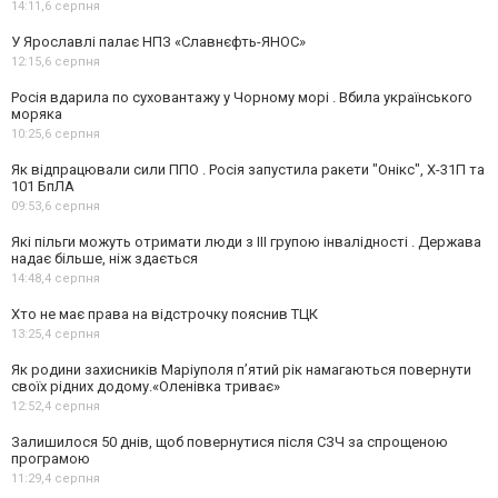
14:11,
6 серпня
У Ярославлі палає НПЗ «Славнєфть-ЯНОС»
12:15,
6 серпня
Росія вдарила по суховантажу у Чорному морі . Вбила українського
моряка
10:25,
6 серпня
Як відпрацювали сили ППО . Росія запустила ракети "Онікс", Х-31П та
101 БпЛА
09:53,
6 серпня
Які пільги можуть отримати люди з III групою інвалідності . Держава
надає більше, ніж здається
14:48,
4 серпня
Хто не має права на відстрочку пояснив ТЦК
13:25,
4 серпня
Як родини захисників Маріуполя пʼятий рік намагаються повернути
своїх рідних додому.«Оленівка триває»
12:52,
4 серпня
Залишилося 50 днів, щоб повернутися після СЗЧ за спрощеною
програмою
11:29,
4 серпня