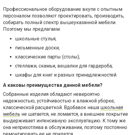
Профессиональное оборудование вкупе с опытным
персоналом позволяют проектировать, производить,
собирать полный спектр вышеуказанной мебели.
Поэтому мы предлагаем:
школьные стулья;
письменные доски;
классические парты (столы);
стеллажи, скамьи, вешалки для гардероба;
шкафы для книг и разных принадлежностей.
А каковы преимущества данной мебели?
Собранные изделия обладают невероятно
надежностью, устойчивостью к влажной уборке,
классической расцветкой. Вдобавок наша
школьная
мебель
не шатается, не ломается, а внешнее покрытие
выдерживает интенсивную эксплуатацию. К тому же
она неприхотлива в обслуживании, поэтому постоянно
ремонтировать ее не придется.