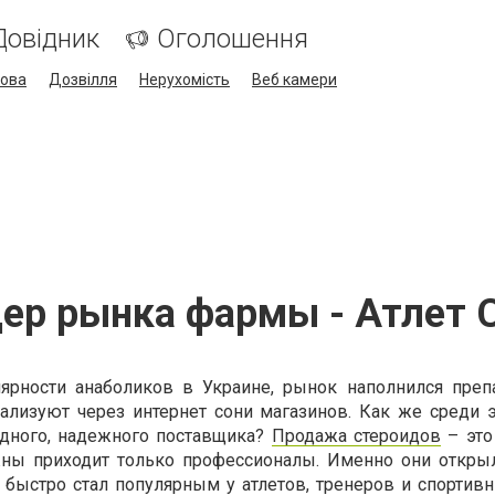
Довідник
Оголошення
кова
Дозвілля
Нерухомість
Веб камери
ер рынка фармы - Атлет 
лярности анаболиков в Украине, рынок наполнился преп
ализуют через интернет сони магазинов. Как же среди 
дного, надежного поставщика?
Продажа стероидов
– это
жны приходит только профессионалы. Именно они откры
 быстро стал популярным у атлетов, тренеров и спортивн