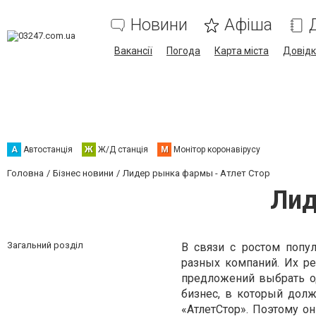
Новини
Афіша
Вакансії
Погода
Карта міста
Довід
А
Автостанція
Ж
Ж/Д станція
М
Монітор коронавірусу
Головна
Бізнес новини
Лидер рынка фармы - Атлет Стор
Лид
Загальний розділ
В связи с ростом попу
разных компаний. Их ре
предложений выбрать о
бизнес, в который дол
«АтлетСтор». Поэтому он