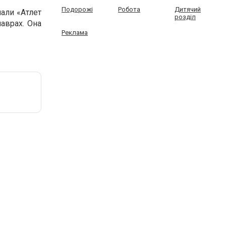
Подорожі
Робота
Дитячий
али «Атлет
розділ
аврах. Она
Реклама