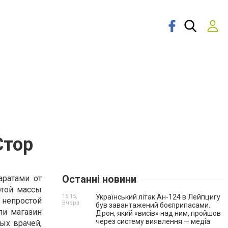
Стор
Останні новини
аратами от
этой массы
15:15,
Український літак Ан-124 в Лейпцигу
 непростой
Вчора
був завантажений боєприпасами.
ли магазин
Дрон, який «висів» над ним, пройшов
через систему виявлення — медіа
ых врачей,