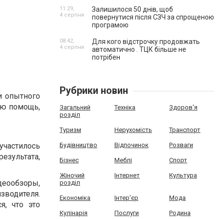
11:29,
Залишилося 50 днів, щоб
4 серпня
повернутися після СЗЧ за спрощеною
програмою
08:42,
Для кого відстрочку продовжать
4 серпня
автоматично . ТЦК більше не
потрібен
Рубрики новин
и опытного
ую помощь,
Загальний
Техніка
Здоров'я
розділ
Туризм
Нерухомість
Транспорт
частилось
Будівництво
Відпочинок
Розваги
езультата,
Бізнес
Меблі
Спорт
Жіночий
Інтернет
Культура
деообзоры,
розділ
зводителя.
Економіка
Інтер'єр
Мода
я, что это
Кулінарія
Послуги
Родина