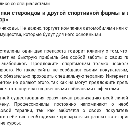
лько со специалистами.
пки стероидов и другой спортивной фармы в 
ор»
наковы. Не важно, торгует компания автомобилями или с
мущества, которые будут для него основными.
ставлены один-два препарата, говорит клиенту о том, чт
вает на быструю прибыль без особой заботы о своих по
я анаболиков. Предложить спортсменам только нескол
просто. Но такие сайты не сообщают своим покупателям,
о обязательно проходить специальную терапию. Интернет 
нтом не делают этого, так как не могут предложить преп
может столкнуться с серьезными побочными эффектами.
 дней существования сразу начал реализацию всей лине
мену. Профессионалы постоянно напоминают о необ
совой терапии, так как заботятся о своих покупател
ь себе все необходимые препараты из разных категори
ие курсы: