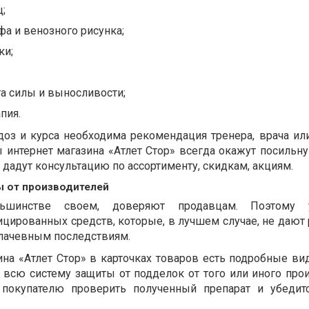
;
а и венозного рисунка;
ки;
а силы и выносливости;
пия.
доз и курса необходима рекомендация тренера, врача ил
ы интернет магазина «Атлет Стор» всегда окажут посильн
дадут консультацию по ассортименту, скидкам, акциям.
ы от производителей
шинстве своем, доверяют продавцам. Поэтому у
ированных средств, которые, в лучшем случае, не дают р
плачевным последствиям.
ина «Атлет Стор» в карточках товаров есть подробные ви
всю систему защиты от подделок от того или иного прои
покупателю проверить полученный препарат и убедитс