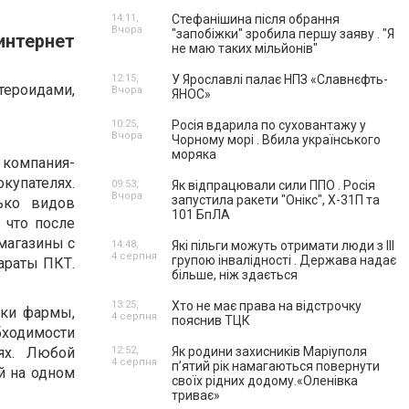
14:11,
Стефанішина після обрання
Вчора
"запобіжки" зробила першу заяву . "Я
интернет
не маю таких мільйонів"
12:15,
У Ярославлі палає НПЗ «Славнєфть-
тероидами,
Вчора
ЯНОС»
10:25,
Росія вдарила по суховантажу у
Вчора
Чорному морі . Вбила українського
моряка
о компания-
купателях.
09:53,
Як відпрацювали сили ППО . Росія
Вчора
запустила ракети "Онікс", Х-31П та
ько видов
101 БпЛА
 что после
магазины с
14:48,
Які пільги можуть отримати люди з III
4 серпня
групою інвалідності . Держава надає
араты ПКТ.
більше, ніж здається
13:25,
Хто не має права на відстрочку
йки фармы,
4 серпня
пояснив ТЦК
ходимости
ях. Любой
12:52,
Як родини захисників Маріуполя
4 серпня
пʼятий рік намагаються повернути
й на одном
своїх рідних додому.«Оленівка
триває»