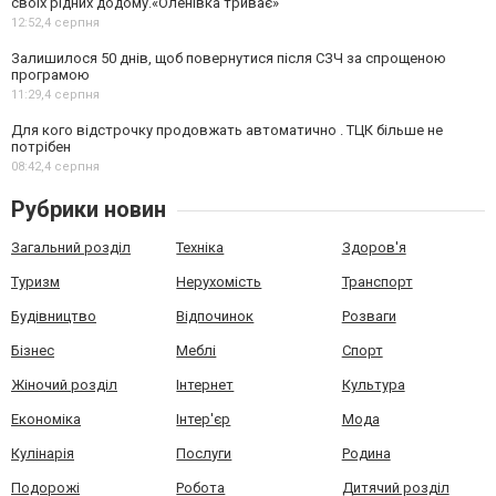
своїх рідних додому.«Оленівка триває»
12:52,
4 серпня
Залишилося 50 днів, щоб повернутися після СЗЧ за спрощеною
програмою
11:29,
4 серпня
Для кого відстрочку продовжать автоматично . ТЦК більше не
потрібен
08:42,
4 серпня
Рубрики новин
Загальний розділ
Техніка
Здоров'я
Туризм
Нерухомість
Транспорт
Будівництво
Відпочинок
Розваги
Бізнес
Меблі
Спорт
Жіночий розділ
Інтернет
Культура
Економіка
Інтер'єр
Мода
Кулінарія
Послуги
Родина
Подорожі
Робота
Дитячий розділ