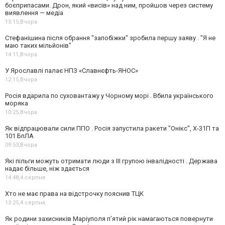
боєприпасами. Дрон, який «висів» над ним, пройшов через систему
виявлення — медіа
15:15,
Вчора
Стефанішина після обрання "запобіжки" зробила першу заяву . "Я не
маю таких мільйонів"
14:11,
Вчора
У Ярославлі палає НПЗ «Славнєфть-ЯНОС»
12:15,
Вчора
Росія вдарила по суховантажу у Чорному морі . Вбила українського
моряка
10:25,
Вчора
Як відпрацювали сили ППО . Росія запустила ракети "Онікс", Х-31П та
101 БпЛА
09:53,
Вчора
Які пільги можуть отримати люди з III групою інвалідності . Держава
надає більше, ніж здається
14:48,
4 серпня
Хто не має права на відстрочку пояснив ТЦК
13:25,
4 серпня
Як родини захисників Маріуполя пʼятий рік намагаються повернути