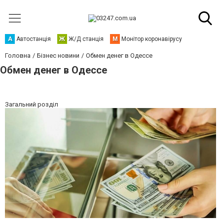
А
Автостанція
Ж
Ж/Д станція
М
Монітор коронавірусу
Головна
Бізнес новини
Обмен денег в Одессе
Обмен денег в Одессе
Загальний розділ