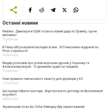
Останні новини
Reuters - Демократи США готують новий удар по Трампу, і це не
імпічмент
15:23,
Вчора
В Генштабі розкрили наслідки атаки . ЗСУ масовано вдарили по
Росії, є прильоти
14:56,
Вчора
Мадяр розповів про успіхи морських дронів у Чорному та
Азовському морях . 12 уражених суден за тиждень
12:33,
Вчора
Нові правила тимчасового захисту для українців у ЄС
11:16,
Вчора
Що краще обрати сьогодні . Відстрочка по догляду чи бронювання
на роботі
08:35,
Вчора
Український літак Ан-124 в Лейпцигу був завантажений