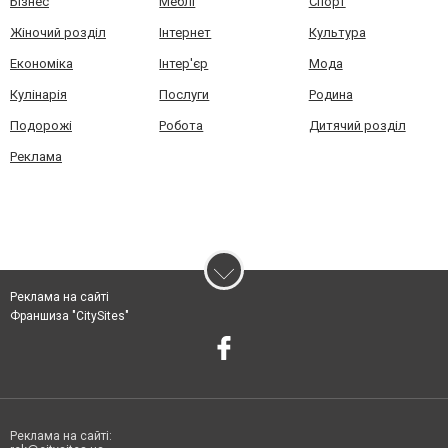
Бізнес
Меблі
Спорт
Жіночий розділ
Інтернет
Культура
Економіка
Інтер'єр
Мода
Кулінарія
Послуги
Родина
Подорожі
Робота
Дитячий розділ
Реклама
Реклама на сайті
Франшиза "CitySites"
Реклама на сайті: