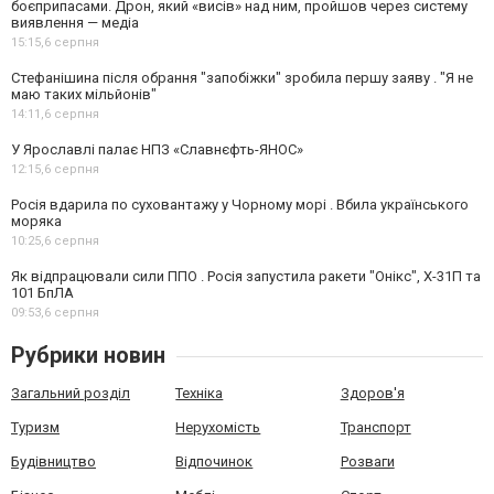
боєприпасами. Дрон, який «висів» над ним, пройшов через систему
виявлення — медіа
15:15,
6 серпня
Стефанішина після обрання "запобіжки" зробила першу заяву . "Я не
маю таких мільйонів"
14:11,
6 серпня
У Ярославлі палає НПЗ «Славнєфть-ЯНОС»
12:15,
6 серпня
Росія вдарила по суховантажу у Чорному морі . Вбила українського
моряка
10:25,
6 серпня
Як відпрацювали сили ППО . Росія запустила ракети "Онікс", Х-31П та
101 БпЛА
09:53,
6 серпня
Рубрики новин
Загальний розділ
Техніка
Здоров'я
Туризм
Нерухомість
Транспорт
Будівництво
Відпочинок
Розваги