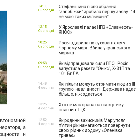
14:11,
Стефанішина після обрання
Сьогодні
"запобіжки" зробила першу заяву . "Я
не маю таких мільйонів"
12:15,
У Ярославлі палає НПЗ «Славнєфть-
Сьогодні
ЯНОС»
10:25,
Росія вдарила по суховантажу у
Сьогодні
Чорному морі . Вбила українського
моряка
09:53,
Як відпрацювали сили ППО . Росія
Сьогодні
запустила ракети "Онікс", Х-31П та
101 БпЛА
14:48,
Які пільги можуть отримати люди з III
4 серпня
групою інвалідності . Держава надає
більше, ніж здається
13:25,
Хто не має права на відстрочку
4 серпня
пояснив ТЦК
автономной
12:52,
Як родини захисників Маріуполя
4 серпня
пʼятий рік намагаються повернути
ератора, а
своїх рідних додому.«Оленівка
мощности и
триває»