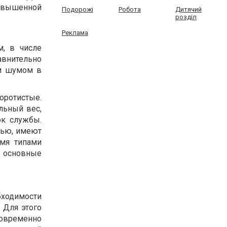
овышенной
Подорожі
Робота
Дитячий
розділ
Реклама
м, в числе
внительно
м шумом в
ротистые.
льный вес,
ок службы.
тью, имеют
умя типами
ь основные
бходимости
 Для этого
овременно