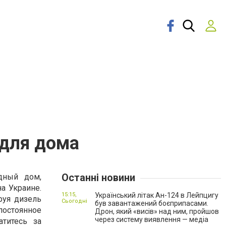
 для дома
Останні новини
дный дом,
а Украине.
15:15,
Український літак Ан-124 в Лейпцигу
руя дизель
Сьогодні
був завантажений боєприпасами.
остоянное
Дрон, який «висів» над ним, пройшов
через систему виявлення — медіа
атитесь за