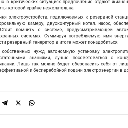
но в критических ситуациях предпочтение отдают жизне
оты которой крайне нежелательна.
чня электроустройств, подключаемых к резервной станц
морозильную камеру, двухконтурный котел, насос, обес
тоит помнить о системе, предусматривающей автом
охранных системах. Суммируя потребляемую ими энер
сти резервный генератор в итоге может понадобиться.
 собственных нужд автономную установку электропита
статочными знаниями, лучше посоветоваться с консу
мпании. Лишь так можно будет обезопасить себя от лиш
 эффективной и бесперебойной подачи электроэнергии в д