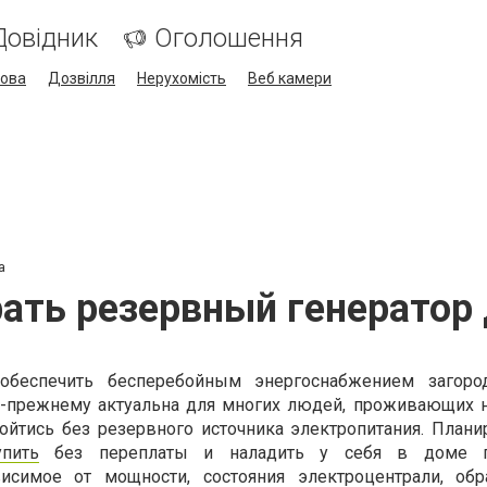
Довідник
Оголошення
кова
Дозвілля
Нерухомість
Веб камери
а
ать резервный генератор
 обеспечить бесперебойным энергоснабжением загоро
о-прежнему актуальна для многих людей, проживающих н
ойтись без резервного источника электропитания. Плани
упить
без переплаты и наладить у себя в доме п
висимое от мощности, состояния электроцентрали, обр