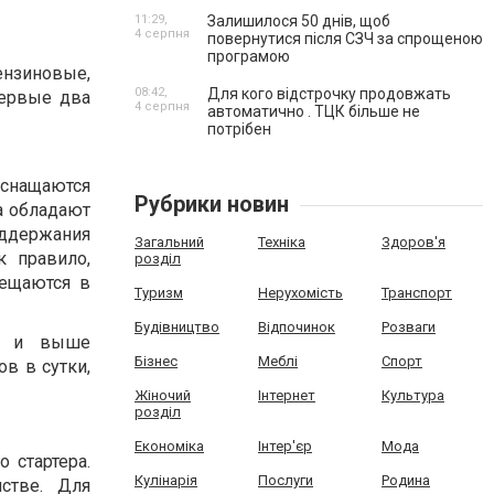
11:29,
Залишилося 50 днів, щоб
4 серпня
повернутися після СЗЧ за спрощеною
програмою
нзиновые,
08:42,
Для кого відстрочку продовжать
первые два
4 серпня
автоматично . ТЦК більше не
потрібен
снащаются
Рубрики новин
а обладают
ддержания
Загальний
Техніка
Здоров'я
к правило,
розділ
мещаются в
Туризм
Нерухомість
Транспорт
Будівництво
Відпочинок
Розваги
т) и выше
Бізнес
Меблі
Спорт
ов в сутки,
Жіночий
Інтернет
Культура
розділ
Економіка
Інтер'єр
Мода
 стартера.
Кулінарія
Послуги
Родина
стве. Для