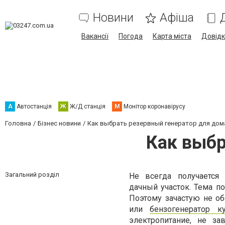
Новини
Афіша
Вакансії
Погода
Карта міста
Довід
А
Автостанція
Ж
Ж/Д станція
М
Монітор коронавірусу
Головна
Бізнес новини
Как выбрать резервный генератор для дом
Как выбр
Загальний розділ
Не всегда получается
дачный участок. Тема п
Поэтому зачастую не об
или
бензогенератор к
электропитание, не за