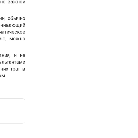
нно важной
ии, обычно
печивающий
атическое
гию, можно
ния, и не
льтантами
них трат в
ом.