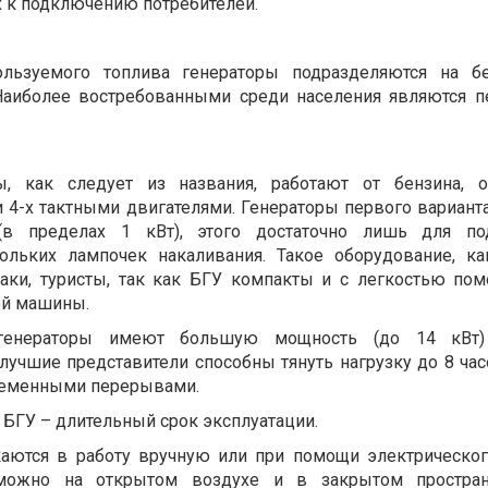
 к подключению потребителей.
ользуемого топлива генераторы подразделяются на бе
Наиболее востребованными среди населения являются 
ы, как следует из названия, работают от бензина, о
и 4-х тактными двигателями. Генераторы первого вариант
в пределах 1 кВт), этого достаточно лишь для по
кольких лампочек накаливания. Такое оборудование, ка
баки, туристы, так как БГУ компакты и с легкостью по
ой машины.
огенераторы имеют большую мощность (до 14 кВ
лучшие представители способны тянуть нагрузку до 8 час
ременными перерывами.
БГУ – длительный срок эксплуатации.
аются в работу вручную или при помощи электрического
можно на открытом воздухе и в закрытом простран