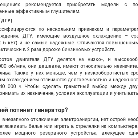
ещениях рекомендуется приобретать модели с п
женные эффективным глушителем.
(ДГУ)
ссифицируются по нескольким признакам и параметра
аждения. ДГУ, имеющие воздушное охлаждение – сра
х 6 кВт) и не самые надежные. Отличаются повышенны
рактически в 2 раза дороже бензиновых устройств.
ротов двигателя ДГУ делятся на низко-, и высокообо
00 об/мин, они дешевле, имеют относительно незначите
лива. Также у них меньше, чем у низкооборотистых ср
ым охлаждением отличаются долговечностью и надежнос
 40 000 ч. Чтобы сделать грамотный выбор между дв
онимать их назначение, условия эксплуатации и учитыват
ей потянет генератор?
 внезапного отключения электроэнергии, нет острой нео
еглаживать белье или играть в стрелялки на компьютере.
более мощного резервного устройства, влекущее одн