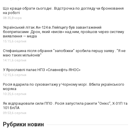
Що краще обрати сьогодні . Відстрочка по догляду чи бронювання
на роботі
08:35,
Вчора
Український літак Ан-124 в Лейпцигу був завантажений
боєприпасами. Дрон, який «висів» над ним, пройшов через систему
виявлення — медіа
15:15,
6 серпня
Стефанішина після обрання "запобіжки" зробила першу заяву . "Я не
маю таких мільйонів"
14:11,
6 серпня
У Ярославлі палає НПЗ «Славнєфть-ЯНОС»
12:15,
6 серпня
Росія вдарила по суховантажу у Чорному морі . Вбила українського
моряка
10:25,
6 серпня
Як відпрацювали сили ППО . Росія запустила ракети "Онікс", Х-31П та
101 БпЛА
09:53,
6 серпня
Рубрики новин