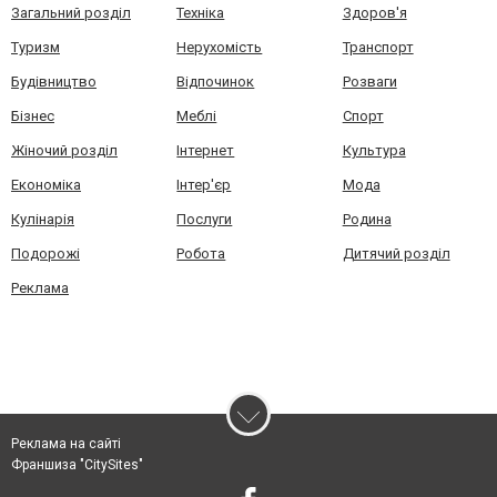
Загальний розділ
Техніка
Здоров'я
Туризм
Нерухомість
Транспорт
Будівництво
Відпочинок
Розваги
Бізнес
Меблі
Спорт
Жіночий розділ
Інтернет
Культура
Економіка
Інтер'єр
Мода
Кулінарія
Послуги
Родина
Подорожі
Робота
Дитячий розділ
Реклама
Реклама на сайті
Франшиза "CitySites"