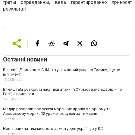
траты оправданны, ведь гарантированно приносят
результат!
Останні новини
Reuters - Демократи США готують новий удар по Трампу, і це не
імпічмент
15:23,
Вчора
В Генштабі розкрили наслідки атаки . ЗСУ масовано вдарили по
Росії, є прильоти
14:56,
Вчора
Мадяр розповів про успіхи морських дронів у Чорному та
Азовському морях . 12 уражених суден за тиждень
12:33,
Вчора
Нові правила тимчасового захисту для українців у ЄС
11:16,
Вчора