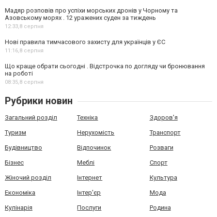
Мадяр розповів про успіхи морських дронів у Чорному та
Азовському морях . 12 уражених суден за тиждень
12:33,
8 серпня
Нові правила тимчасового захисту для українців у ЄС
11:16,
8 серпня
Що краще обрати сьогодні . Відстрочка по догляду чи бронювання
на роботі
08:35,
8 серпня
Рубрики новин
Загальний розділ
Техніка
Здоров'я
Туризм
Нерухомість
Транспорт
Будівництво
Відпочинок
Розваги
Бізнес
Меблі
Спорт
Жіночий розділ
Інтернет
Культура
Економіка
Інтер'єр
Мода
Кулінарія
Послуги
Родина