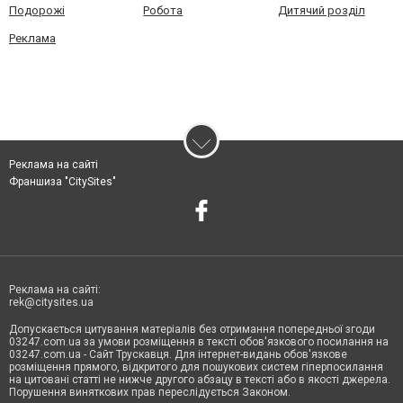
Подорожі
Робота
Дитячий розділ
Реклама
Реклама на сайті
Франшиза "CitySites"
Реклама на сайті:
rek@citysites.ua
Допускається цитування матеріалів без отримання попередньої згоди
03247.com.ua за умови розміщення в тексті обов'язкового посилання на
03247.com.ua - Сайт Трускавця. Для інтернет-видань обов'язкове
розміщення прямого, відкритого для пошукових систем гіперпосилання
на цитовані статті не нижче другого абзацу в тексті або в якості джерела.
Порушення виняткових прав переслідується Законом.