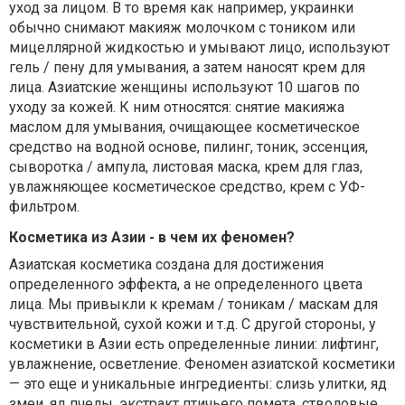
уход за лицом. В то время как например, украинки
обычно снимают макияж молочком с тоником или
мицеллярной жидкостью и умывают лицо, используют
гель / пену для умывания, а затем наносят крем для
лица. Азиатские женщины используют 10 шагов по
уходу за кожей. К ним относятся: снятие макияжа
маслом для умывания, очищающее косметическое
средство на водной основе, пилинг, тоник, эссенция,
сыворотка / ампула, листовая маска, крем для глаз,
увлажняющее косметическое средство, крем с УФ-
фильтром.
Косметика из Азии - в чем их феномен?
Азиатская косметика создана для достижения
определенного эффекта, а не определенного цвета
лица. Мы привыкли к кремам / тоникам / маскам для
чувствительной, сухой кожи и т.д. С другой стороны, у
косметики в Азии есть определенные линии: лифтинг,
увлажнение, осветление. Феномен азиатской косметики
— это еще и уникальные ингредиенты: слизь улитки, яд
змеи, яд пчелы, экстракт птичьего помета, стволовые