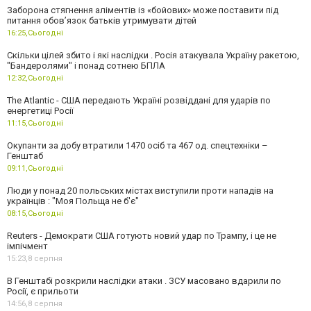
Заборона стягнення аліментів із «бойових» може поставити під
питання обов’язок батьків утримувати дітей
16:25,
Сьогодні
Скільки цілей збито і які наслідки . Росія атакувала Україну ракетою,
"Бандеролями" і понад сотнею БПЛА
12:32,
Сьогодні
The Atlantic - США передають Україні розвіддані для ударів по
енергетиці Росії
11:15,
Сьогодні
Окупанти за добу втратили 1470 осіб та 467 од. спецтехніки –
Генштаб
09:11,
Сьогодні
Люди у понад 20 польських містах виступили проти нападів на
українців : "Моя Польща не б'є"
08:15,
Сьогодні
Reuters - Демократи США готують новий удар по Трампу, і це не
імпічмент
15:23,
8 серпня
В Генштабі розкрили наслідки атаки . ЗСУ масовано вдарили по
Росії, є прильоти
14:56,
8 серпня